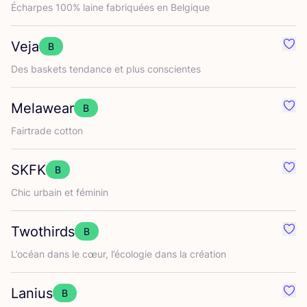
Écharpes
100
% laine fabri­quées en Belgique
Veja
B
Préf
Des bas­kets ten­dance et plus conscientes
Melawear
B
Préf
Fair­trade cotton
SKFK
B
Préf
Chic urbain et féminin
Twothirds
B
Préf
L’o­céan dans le cœur, l’é­co­lo­gie dans la création
Lanius
B
Préf