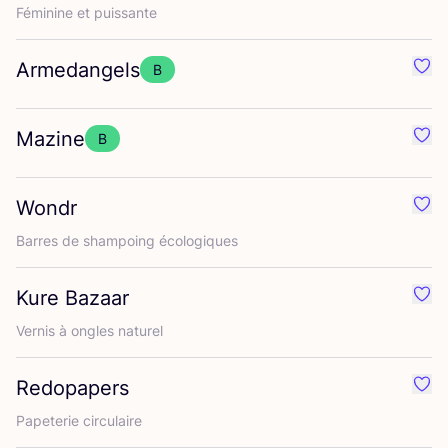
Fémi­nine et puissante
Armedangels
B
Préf
Mazine
B
Préf
Wondr
Préf
Barres de sham­poing écologiques
Kure Bazaar
Préf
Ver­nis à ongles naturel
Redopapers
Préf
Pape­te­rie circulaire