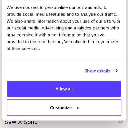
We use cookies to personalise content and ads, to
provide social media features and to analyse our traffic.
Chills
&
Fever
Préf
We also share information about your use of our site with
our social media, advertising and analytics partners who
may combine it with other information that you’ve
Klitmøller Collective
Préf
provided to them or that they’ve collected from your use
Mode scan­di­nave
of their services.
Rotholz
Préf
Show details
KLUE
Préf
Allow all
Jute Laune
Préf
Customize
Sew A Song
Préf