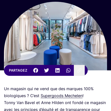
PARTAGEZ
Un maga­sin qui ne vend que des marques
100
%
bio­lo­giques ? C’est
Super­goods Meche­len
!
Ton­ny Van Bavel et Anne Hil­den ont fon­dé ce maga­sin
avec les prin­cipes d’é­qui­té et de trans­pa­rence pour