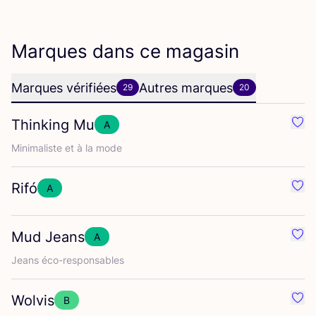
Marques dans ce magasin
Marques vérifiées
Autres marques
29
20
Thinking Mu
A
Préf
Mini­ma­liste et à la mode
Rifó
A
Préf
Mud Jeans
A
Préf
Jeans éco-res­pon­sables
Wolvis
B
Préf