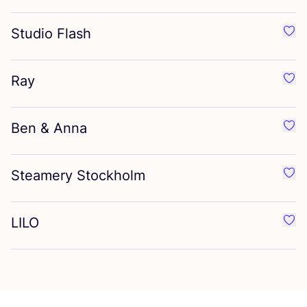
Studio Flash
Préf
Ray
Préf
Ben
&
Anna
Préf
Steamery Stockholm
Préf
LILO
Préf