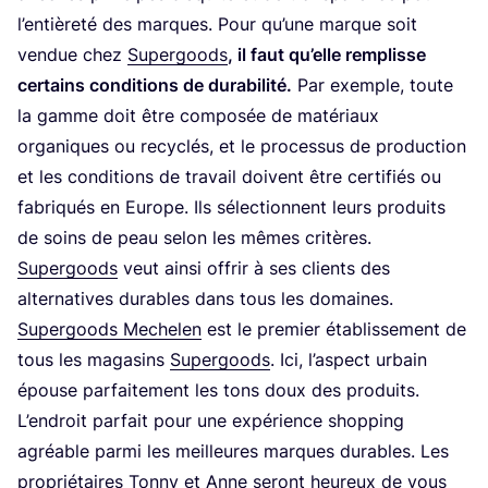
l’entièreté des marques. Pour qu’une marque soit
ven­due chez
Super­goods
, il faut qu’elle rem­plisse
cer­tains condi­tions de dura­bi­li­té.
Par exemple, toute
la gamme doit être com­po­sée de maté­riaux
orga­niques ou recy­clés, et le pro­ces­sus de pro­duc­tion
et les condi­tions de tra­vail doivent être cer­ti­fiés ou
fabri­qués en Europe. Ils sélec­tionnent leurs pro­duits
de soins de peau selon les mêmes cri­tères.
Super­goods
veut ain­si offrir à ses clients des
alter­na­tives durables dans tous les domaines.
Super­goods Meche­len
est le pre­mier éta­blis­se­ment de
tous les maga­sins
Super­goods
. Ici, l’as­pect urbain
épouse par­fai­te­ment les tons doux des pro­duits.
L’en­droit par­fait pour une expé­rience shop­ping
agréable par­mi les meilleures marques durables. Les
pro­prié­taires Ton­ny et Anne seront heu­reux de vous