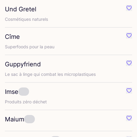
Und Gretel
Préf
Cos­mé­tiques naturels
Cîme
Préf
Super­foods pour la peau
Guppyfriend
Préf
Le sac à linge qui com­bat les microplastiques
Imse
Préf
Pro­duits zéro déchet
Maium
Préf