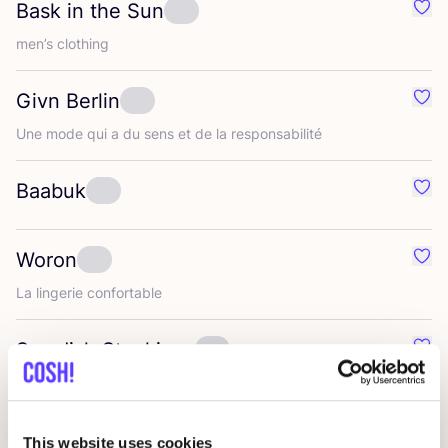
Bask in the Sun
Préf
men’s clo­thing
Givn Berlin
Préf
Une mode qui a du sens et de la responsabilité
Baabuk
Préf
Woron
Préf
La lin­ge­rie confortable
Swedish Stockings
Préf
Des col­lants durables
Knowledge Cotton Apparel
This website uses cookies
Préf