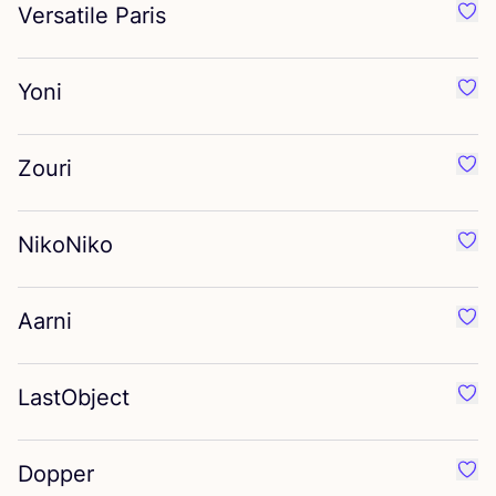
Versatile Paris
Préf
Yoni
Préf
Zouri
Préf
NikoNiko
Préf
Aarni
Préf
LastObject
Préf
Dopper
Préf