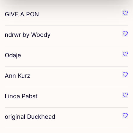
GIVE
A
PON
Préf
ndrwr by Woody
Préf
Odaje
Préf
Ann Kurz
Préf
Linda Pabst
Préf
original Duckhead
Préf