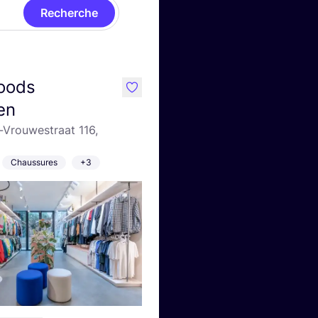
Recherche
oods
like
en
-Vrouwestraat 116,
Chaussures
+3