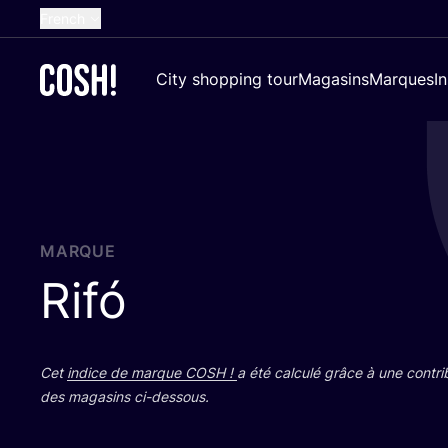
French
English
City shopping tour
Magasins
Marques
I
Dutch
Spanish
German
Croatian
MARQUE
Rifó
Cet
indice de marque
COSH
!
a été cal­cu­lé grâce à une contri­
des maga­sins ci-dessous.