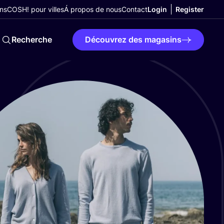
ns
COSH! pour villes
Á propos de nous
Contact
Login
Register
Recherche
Découvrez des magasins