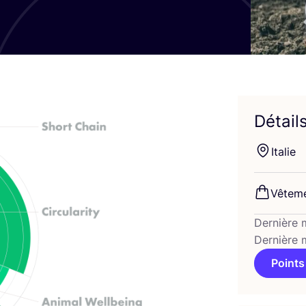
Détail
Ita­lie
Vête­me
Dernière 
Dernière 
Points