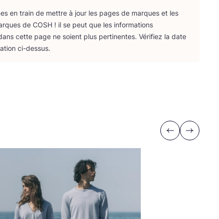
 en train de mettre à jour les pages de marques et les
arques de
COSH
! il se peut que les infor­ma­tions
ans cette page ne soient plus per­ti­nentes. Véri­fiez la date
­ca­tion ci-dessus.
Previous
Next