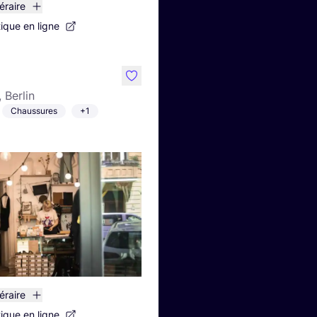
néraire
tique en ligne
like
, Berlin
Chaussures
+1
néraire
tique en ligne