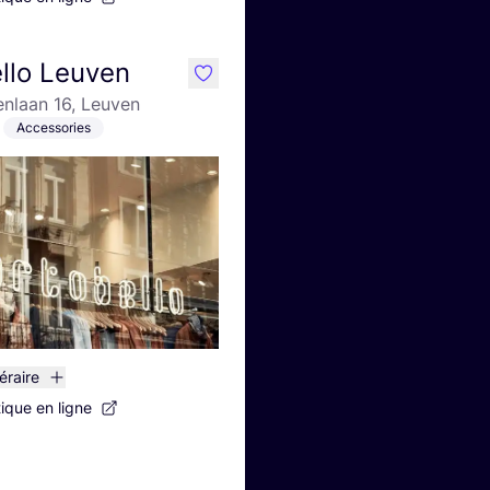
llo Leuven
like
nlaan 16, Leuven
Accessories
néraire
tique en ligne