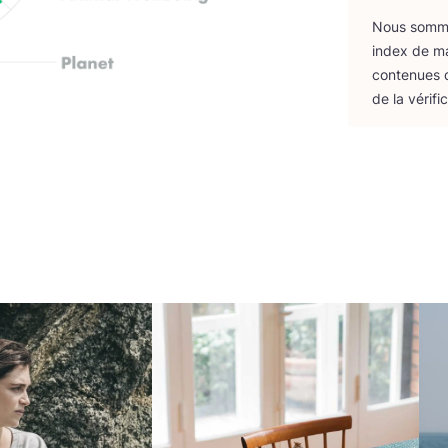
Nous sommes
index de m
conte­nues d
de la véri­fi