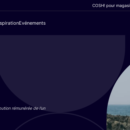
COSH! pour magasi
nspiration
Evénements
bu­tion rému­né­rée de l’un