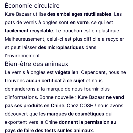
Économie circulaire
Kure Bazaar uti­lise
des embal­lages réuti­li­sables
. Les
pots de ver­nis à ongles sont
en verre
, ce qui est
faci­le­ment recy­clable
. Le bou­chon est en plas­tique.
Mal­heu­reu­se­ment, celui-ci est plus dif­fi­cile à recy­cler
et peut lais­ser
des micro­plas­tiques
dans
l’environnement.
Bien-être des animaux
Le ver­nis à ongles est
végé­ta­lien
. Cepen­dant, nous ne
trou­vons
aucun cer­ti­fi­cat à ce sujet
et nous
deman­de­rons à la marque de nous four­nir plus
d’in­for­ma­tions. Bonne nou­velle : Kure Bazaar
ne vend
pas ses pro­duits en Chine
. Chez
COSH
! nous avons
décou­vert que
les marques de cos­mé­tiques
qui
exportent vers la Chine
donnent la per­mis­sion au
pays de faire des tests sur les ani­maux
.