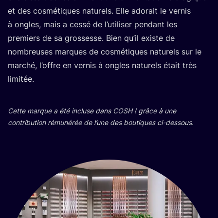
et des cos­mé­tiques natu­rels. Elle ado­rait le ver­nis
à ongles, mais a ces­sé de l’utiliser pen­dant les
pre­miers de sa gros­sesse. Bien qu’il existe de
nom­breuses marques de cos­mé­tiques natu­rels sur le
mar­ché, l’offre en ver­nis à ongles natu­rels était très
limitée.
Cette marque a été incluse dans
COSH
! grâce à une
contri­bu­tion rému­né­rée de l’une des bou­tiques ci-dessous.