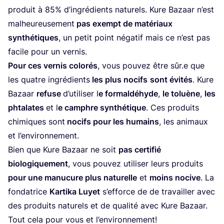
pro­duit à
85
% d’in­gré­dients natu­rels. Kure Bazaar n’est
mal­heu­reu­se­ment
pas exempt de maté­riaux
syn­thé­tiques
, un petit point néga­tif mais ce n’est pas
facile pour un vernis.
Pour ces ver­nis colo­rés
, vous pou­vez être sûr.e que
les quatre ingré­dients
les plus nocifs
sont évi­tés
. Kure
Bazaar
refuse
d’u­ti­li­ser l
e for­mal­dé­hyde
,
le toluène
,
les
phta­lates
et l
e camphre syn­thé­tique
. Ces pro­duits
chi­miques sont
nocifs pour les humains
, les ani­maux
et l’environnement.
Bien que Kure Bazaar ne soit
pas cer­ti­fié
bio­lo­gi­que­ment
, vous pou­vez uti­li­ser leurs pro­duits
pour une manu­cure plus natu­relle
et
moins nocive
. La
fon­da­trice
Kar­ti­ka Luyet
s’ef­force de de tra­vailler avec
des pro­duits natu­rels et de qua­li­té avec Kure Bazaar.
Tout cela pour vous et l’environnement!