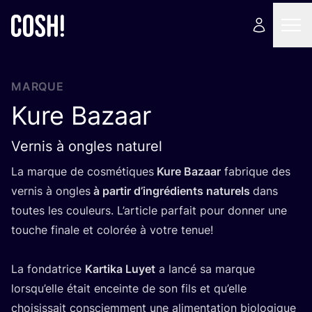
MARQUE
Kure Bazaar
Vernis à ongles naturel
La marque de cos­mé­tiques
Kure Bazaar
fabrique des
ver­nis à ongles
à par­tir d’in­gré­dients natu­rels
dans
toutes les cou­leurs. L’article par­fait pour don­ner une
touche finale et colo­rée à votre tenue!
La fon­da­trice
Kar­ti­ka Luyet
a lan­cé sa marque
lorsqu’elle était enceinte de son fils et qu’elle
choi­sis­sait consciem­ment une ali­men­ta­tion bio­lo­gique