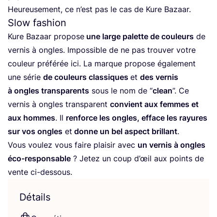
Heu­reu­se­ment, ce n’est pas le cas de Kure Bazaar.
Slow fashion
Kure Bazaar pro­pose
une large palette de cou­leurs
de
ver­nis à ongles. Impos­sible de ne pas trou­ver votre
cou­leur pré­fé­rée ici. La marque pro­pose éga­le­ment
une série
de cou­leurs clas­siques
et
des ver­nis
à ongles trans­pa­rents
sous le nom de
“
clean
”. Ce
ver­nis à ongles trans­pa­rent
convient aux femmes et
aux hommes
. Il
ren­force les ongles, efface les rayures
sur vos ongles
et
donne un bel aspect brillant
.
Vous vou­lez vous faire plai­sir avec
un ver­nis à ongles
éco-res­pon­sable
? Jetez un coup d’œil aux points de
vente ci-dessous.
Détails