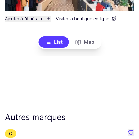
Ajouter à l'itinéraire
Visiter la boutique en ligne
List
Map
Autres marques
C
Préf