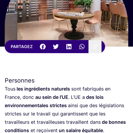
PARTAGEZ
Personnes
Tous
les ingré­dients natu­rels
sont fabri­qués en
France, donc
au sein de l’UE
. L’UE a
des lois
envi­ron­ne­men­tales strictes
ain­si que des légis­la­tions
strictes sur le tra­vail qui garan­tissent que les
tra­vailleurs et tra­vailleuses tra­vaillent dans
de bonnes
condi­tions
et reçoivent
un salaire équi­table
.