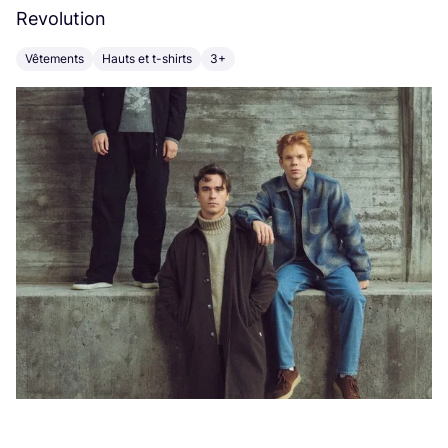
Revolution
E
Vêtements
Hauts et t-shirts
3+
V