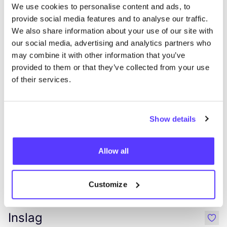
We use cookies to personalise content and ads, to
provide social media features and to analyse our traffic.
We also share information about your use of our site with
Previous
Next
our social media, advertising and analytics partners who
may combine it with other information that you’ve
provided to them or that they’ve collected from your use
of their services.
Découvrez où acheter Kure
Show details
Bazaar
Allow all
Rech
Customize
Voir tous les 3 magasins
Inslag
like