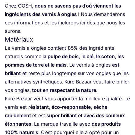
Chez
COSH
,
nous ne savons pas d’où viennent les
ingré­dients des ver­nis à ongles
! Nous deman­de­rons
ces infor­ma­tions et les inclu­rons ici dès que nous les
aurons.
Matériaux
Le ver­nis à ongles contient
85
% des ingré­dients
natu­rels comme
la pulpe de bois, le blé, le coton, les
pommes de terre et le maïs
. Le ver­nis à ongles
est
brillant
et reste plus long­temps sur vos ongles que les
alter­na­tives syn­thé­tiques. Kure Bazaar veut faire briller
vos ongles,
tout en res­pec­tant la nature
.
Kure Bazaar veut vous appor­ter la meilleure qua­li­té. Le
ver­nis est
résis­tant, éco-res­pon­sable, sèche
rapi­de­ment
et est
super brillant et avec des cou­leurs
éton­nantes
. La marque tra­vaille avec
des pro­duits
100
% natu­rels
. C’est pour­quoi elle a opté pour un