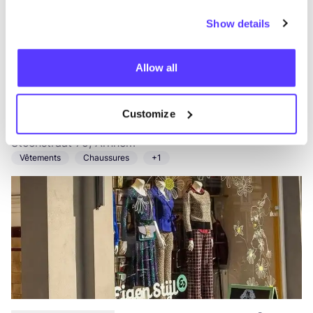
Show details
Allow all
Ajouter à l'itinéraire
Visiter la boutique en ligne
Customize
Eigen Stijl
like
Steenstraat 75, Arnhem
Vêtements
Chaussures
+1