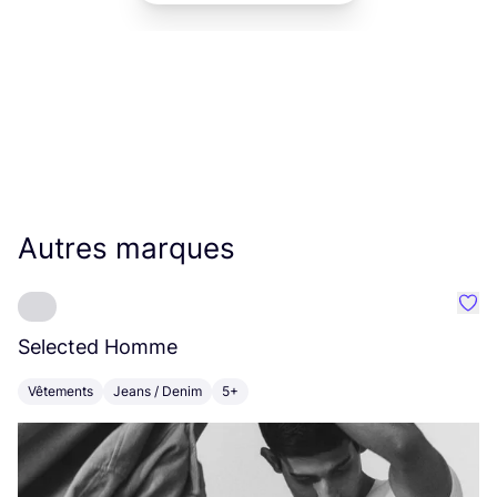
Autres marques
Préf
Selected Homme
E
Vêtements
Jeans / Denim
5+
V