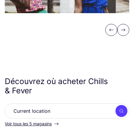
Previous
Next
Découvrez où acheter Chills
&
Fever
Rech
Voir tous les 5 magasins