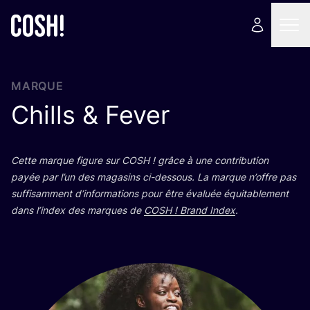
MARQUE
Chills
&
Fever
Cette marque figure sur
COSH
! grâce à une contri­bu­tion
payée par l’un des maga­sins ci-des­sous. La marque n’offre pas
suf­fi­sam­ment d’in­for­ma­tions pour être éva­luée équi­ta­ble­ment
dans l’in­dex des marques de
COSH
! Brand Index
.