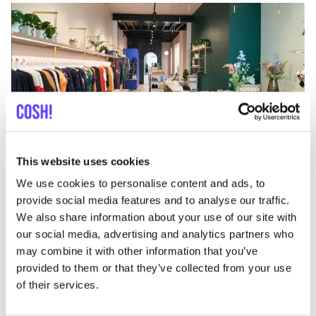
Ajouter à l'itinéraire
Visiter la boutique en ligne
This website uses cookies
We use cookies to personalise content and ads, to
Inslag
provide social media features and to analyse our traffic.
like
Brabantdam 63, Gent
We also share information about your use of our site with
Vêtements
Chaussures
+2
our social media, advertising and analytics partners who
may combine it with other information that you’ve
provided to them or that they’ve collected from your use
of their services.