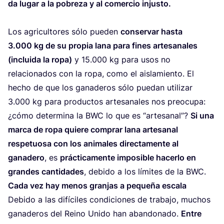
da lugar a la pobre­za y al comer­cio injusto.
Los agri­cul­to­res sólo pue­den
con­ser­var has­ta
3
.
000
kg de su pro­pia lana para fines arte­sa­na­les
(inclui­da la ropa)
y
15
.
000
kg para usos no
rela­cio­na­dos con la ropa, como el ais­la­mien­to. El
hecho de que los gana­de­ros sólo pue­dan uti­li­zar
3
.
000
kg para pro­duc­tos arte­sa­na­les nos preo­cu­pa:
¿cómo deter­mi­na la
BWC
lo que es
“
arte­sa­nal”?
Si una
mar­ca de ropa quie­re com­prar lana arte­sa­nal
res­pe­tuo­sa con los ani­ma­les direc­ta­men­te al
gana­de­ro
, es
prác­ti­ca­men­te impo­si­ble hacer­lo en
gran­des can­ti­da­des
, debi­do a los lími­tes de la
BWC
.
Cada vez hay menos gran­jas a peque­ña escala
Debi­do a las difí­ci­les con­di­cio­nes de tra­ba­jo, muchos
gana­de­ros del Rei­no Uni­do han aban­do­na­do.
Entre