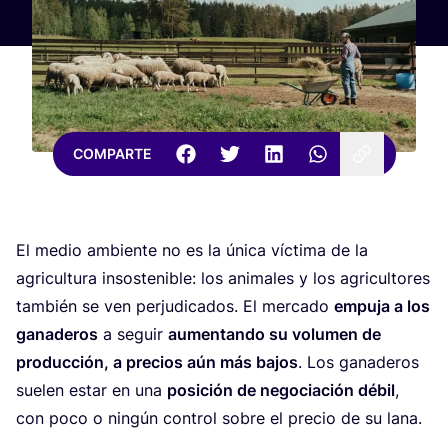
COMPARTE
El medio ambien­te no es la úni­ca víc­ti­ma de la
agri­cul­tu­ra insos­te­ni­ble: los ani­ma­les y los agri­cul­to­res
tam­bién se ven per­ju­di­ca­dos. El mer­ca­do
empu­ja a los
gana­de­ros
a seguir
aumen­tan­do su volu­men de
pro­duc­ción, a pre­cios aún más bajos
. Los gana­de­ros
sue­len estar en una
posi­ción de nego­cia­ción débil
,
con poco o nin­gún con­trol sobre el pre­cio de su lana.