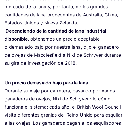
mer­ca­do de la lana y, por tan­to, de las gran­des
can­ti­da­des de lana pro­ce­den­tes de Aus­tra­lia, Chi­na,
Esta­dos Uni­dos y Nue­va Zelanda.
‘
Depen­dien­do de la can­ti­dad de lana indus­trial
dis­po­ni­ble
, obte­ne­mos un pre­cio acep­ta­ble
o dema­sia­do bajo por nues­tra lana’, dijo el gana­de­ro
de ove­jas de Mac­cles­field a Niki de Schry­ver duran­te
su gira de inves­ti­ga­ción de
2018
.
Un pre­cio dema­sia­do bajo para la lana
Duran­te su via­je por carre­te­ra, pasan­do por varios
gana­de­ros de ove­jas, Niki de Schry­ver vio cómo
fun­cio­na el sis­te­ma; cada año, el Bri­tish Wool Coun­cil
visi­ta dife­ren­tes gran­jas del Rei­no Uni­do para esqui­lar
a las ove­jas. Los gana­de­ros pagan a los esqui­la­do­res