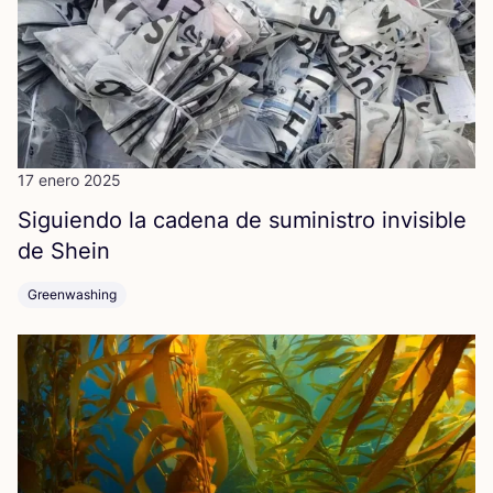
17 enero 2025
Siguien­do la cade­na de sumi­nis­tro invi­si­ble
de Shein
Greenwashing