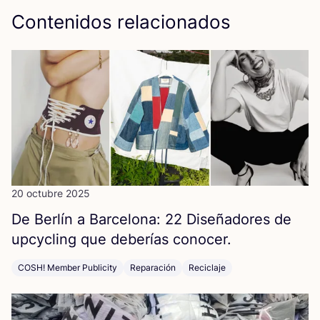
Contenidos relacionados
20 octubre 2025
De Ber­lín a Bar­ce­lo­na:
22
Dise­ña­do­res de
upcy­cling que debe­rías conocer.
COSH! Member Publicity
Reparación
Reciclaje