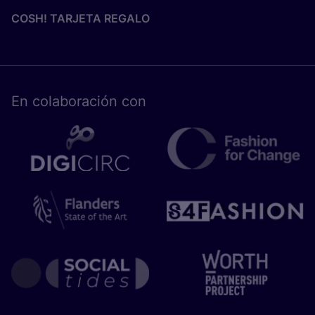
COSH! TARJETA REGALO
En cola­bo­ra­ción con