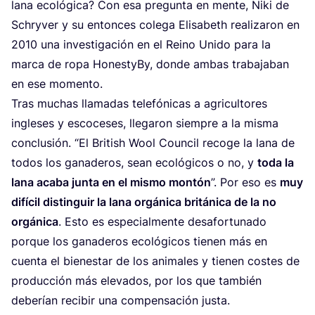
lana eco­ló­gi­ca? Con esa pre­gun­ta en men­te, Niki de
Schry­ver y su enton­ces cole­ga Eli­sa­beth rea­li­za­ron en
2010
una inves­ti­ga­ción en el Rei­no Uni­do para la
mar­ca de ropa HonestyBy, don­de ambas tra­ba­ja­ban
en ese momento.
Tras muchas lla­ma­das tele­fó­ni­cas a agri­cul­to­res
ingle­ses y esco­ce­ses, lle­ga­ron siem­pre a la mis­ma
con­clu­sión.
“
El Bri­tish Wool Coun­cil reco­ge la lana de
todos los gana­de­ros, sean eco­ló­gi­cos o no, y
toda la
lana aca­ba jun­ta en el mis­mo mon­tón
”. Por eso es
muy
difí­cil dis­tin­guir la lana orgá­ni­ca bri­tá­ni­ca de la no
orgá­ni­ca
. Esto es espe­cial­men­te des­afor­tu­na­do
por­que los gana­de­ros eco­ló­gi­cos tie­nen más en
cuen­ta el bien­es­tar de los ani­ma­les y tie­nen cos­tes de
pro­duc­ción más ele­va­dos, por los que tam­bién
debe­rían reci­bir una com­pen­sa­ción justa.