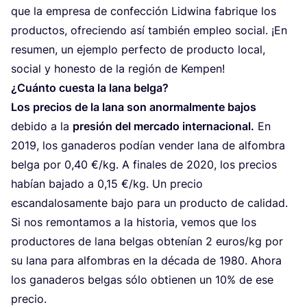
que la empre­sa de con­fec­ción Lid­wi­na fabri­que los
pro­duc­tos, ofre­cien­do así tam­bién empleo social. ¡En
resu­men, un ejem­plo per­fec­to de pro­duc­to local,
social y hones­to de la región de Kempen!
¿Cuán­to cues­ta la lana belga?
Los pre­cios de la lana son anor­mal­men­te bajos
debi­do a la
pre­sión del mer­ca­do inter­na­cio­nal.
En
2019
, los gana­de­ros podían ven­der lana de alfom­bra
bel­ga por
0
,
40
€/​kg. A fina­les de
2020
, los pre­cios
habían baja­do a
0
,
15
€/​kg. Un pre­cio
escan­da­lo­sa­men­te bajo para un pro­duc­to de cali­dad.
Si nos remon­ta­mos a la his­to­ria, vemos que los
pro­duc­to­res de lana bel­gas obte­nían
2
euros/​kg por
su lana para alfom­bras en la déca­da de
1980
. Aho­ra
los gana­de­ros bel­gas sólo obtie­nen un
10
% de ese
precio.