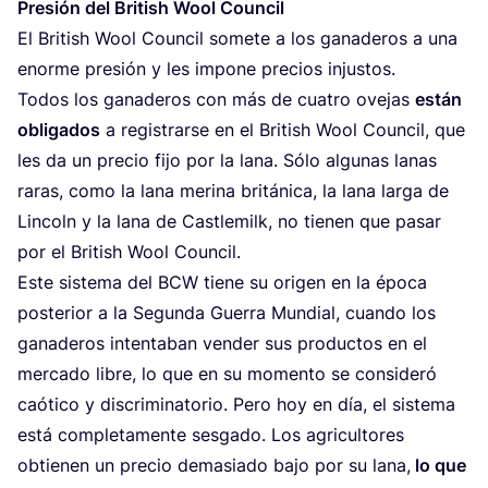
Pre­sión del Bri­tish Wool Council
El Bri­tish Wool Coun­cil some­te a los gana­de­ros a una
enor­me pre­sión y les impo­ne pre­cios injustos.
Todos los gana­de­ros con más de cua­tro ove­jas
están
obli­ga­dos
a regis­trar­se en el Bri­tish Wool Coun­cil, que
les da un pre­cio fijo por la lana. Sólo algu­nas lanas
raras, como la lana meri­na bri­tá­ni­ca, la lana lar­ga de
Lin­coln y la lana de Castle­milk, no tie­nen que pasar
por el Bri­tish Wool Council.
Este sis­te­ma del
BCW
tie­ne su ori­gen en la épo­ca
pos­te­rior a la Segun­da Gue­rra Mun­dial, cuan­do los
gana­de­ros inten­ta­ban ven­der sus pro­duc­tos en el
mer­ca­do libre, lo que en su momen­to se con­si­de­ró
caó­ti­co y dis­cri­mi­na­to­rio. Pero hoy en día, el sis­te­ma
está com­ple­ta­men­te ses­ga­do. Los agri­cul­to­res
obtie­nen un pre­cio dema­sia­do bajo por su lana,
lo que