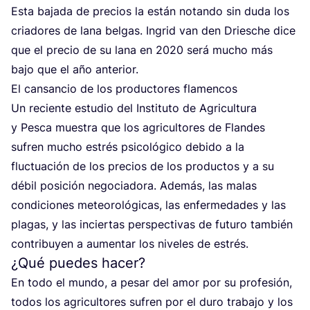
Esta baja­da de pre­cios la están notan­do sin duda los
cria­do­res de lana bel­gas. Ingrid van den Dries­che dice
que el pre­cio de su lana en
2020
será mucho más
bajo que el año anterior.
El can­san­cio de los pro­duc­to­res flamencos
Un recien­te estu­dio del Ins­ti­tu­to de Agri­cul­tu­ra
y Pes­ca mues­tra que los agri­cul­to­res de Flan­des
sufren mucho estrés psi­co­ló­gi­co debi­do a la
fluc­tua­ción de los pre­cios de los pro­duc­tos y a su
débil posi­ción nego­cia­do­ra. Ade­más, las malas
con­di­cio­nes meteo­ro­ló­gi­cas, las enfer­me­da­des y las
pla­gas, y las incier­tas pers­pec­ti­vas de futu­ro tam­bién
con­tri­bu­yen a aumen­tar los nive­les de estrés.
¿Qué puedes hacer?
En todo el mun­do, a pesar del amor por su pro­fe­sión,
todos los agri­cul­to­res sufren por el duro tra­ba­jo y los