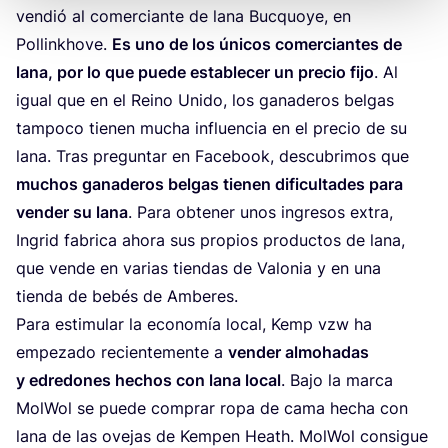
ven­dió al comer­cian­te de lana Buc­quo­ye, en
Pollinkho­ve.
Es uno de los úni­cos comer­cian­tes de
lana, por lo que pue­de esta­ble­cer un pre­cio fijo
. Al
igual que en el Rei­no Uni­do, los gana­de­ros bel­gas
tam­po­co tie­nen mucha influen­cia en el pre­cio de su
lana. Tras pre­gun­tar en Face­book, des­cu­bri­mos que
muchos gana­de­ros bel­gas tie­nen difi­cul­ta­des para
ven­der su lana
. Para obte­ner unos ingre­sos extra,
Ingrid fabri­ca aho­ra sus pro­pios pro­duc­tos de lana,
que ven­de en varias tien­das de Valo­nia y en una
tien­da de bebés de Amberes.
Para esti­mu­lar la eco­no­mía local, Kemp vzw ha
empe­za­do recien­te­men­te a
ven­der almoha­das
y edre­do­nes hechos con lana local
. Bajo la mar­ca
Mol­Wol se pue­de com­prar ropa de cama hecha con
lana de las ove­jas de Kem­pen Heath. Mol­Wol con­si­gue