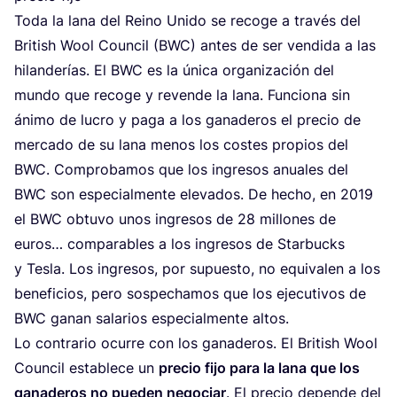
Toda la lana del Rei­no Uni­do se reco­ge a tra­vés del
Bri­tish Wool Coun­cil (
BWC
) antes de ser ven­di­da a las
hilan­de­rías. El
BWC
es la úni­ca orga­ni­za­ción del
mun­do que reco­ge y reven­de la lana. Fun­cio­na sin
áni­mo de lucro y paga a los gana­de­ros el pre­cio de
mer­ca­do de su lana menos los cos­tes pro­pios del
BWC
. Com­pro­ba­mos que los ingre­sos anua­les del
BWC
son espe­cial­men­te ele­va­dos. De hecho, en
2019
el
BWC
obtu­vo unos ingre­sos de
28
millo­nes de
euros… com­pa­ra­bles a los ingre­sos de Star­bucks
y Tes­la. Los ingre­sos, por supues­to, no equi­va­len a los
bene­fi­cios, pero sos­pe­cha­mos que los eje­cu­ti­vos de
BWC
ganan sala­rios espe­cial­men­te altos.
Lo con­tra­rio ocu­rre con los gana­de­ros. El Bri­tish Wool
Coun­cil esta­ble­ce un
pre­cio fijo para la lana que los
gana­de­ros no pue­den nego­ciar
. El pre­cio depen­de del