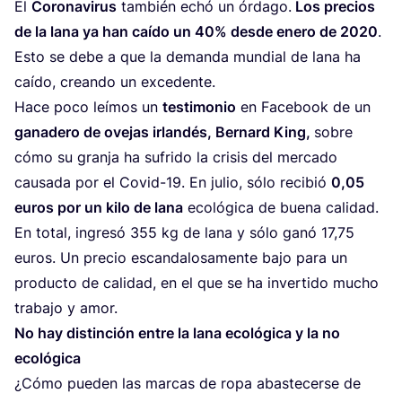
El
Coro­na­vi­rus
tam­bién echó un órda­go.
Los pre­cios
de la lana ya han caí­do un
40
% des­de enero de
2020
.
Esto se debe a que la deman­da mun­dial de lana ha
caí­do, crean­do un excedente.
Hace poco leí­mos un
tes­ti­mo­nio
en Face­book de un
gana­de­ro de ove­jas irlan­dés, Ber­nard King,
sobre
cómo su gran­ja ha sufri­do la cri­sis del mer­ca­do
cau­sa­da por el Covid-
19
. En julio, sólo reci­bió
0
,
05
euros por un kilo de lana
eco­ló­gi­ca de bue­na cali­dad.
En total, ingre­só
355
kg de lana y sólo ganó
17
,
75
euros. Un pre­cio escan­da­lo­sa­men­te bajo para un
pro­duc­to de cali­dad, en el que se ha inver­ti­do mucho
tra­ba­jo y amor.
No hay dis­tin­ción entre la lana eco­ló­gi­ca y la no
ecológica
¿Cómo pue­den las mar­cas de ropa abas­te­cer­se de