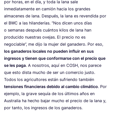
por horas, en el día, y toda la lana sale
inme­dia­ta­men­te en camión hacia los gran­des
alma­ce­nes de lana. Des­pués, la lana es reven­di­da por
el
BWC
a las hilan­de­rías.
“
Nos dicen unos días
o sema­nas des­pués cuán­tos kilos de lana han
pro­du­ci­do nues­tras ove­jas. El pre­cio no es
nego­cia­ble”, me dijo la mujer del gana­de­ro. Por eso,
los gana­de­ros loca­les no pue­den influir en sus
ingre­sos y tie­nen que con­for­mar­se con el pre­cio que
se les paga
. A noso­tros, aquí en
COSH
, nos pare­ce
que esto dis­ta mucho de ser un comer­cio justo.
Todos los agri­cul­to­res están sufrien­do tam­bién
ten­sio­nes finan­cie­ras debi­do al cam­bio cli­má­ti­co
. Por
ejem­plo, la gra­ve sequía de los últi­mos años en
Aus­tra­lia ha hecho bajar mucho el pre­cio de la lana y,
por tan­to, los ingre­sos de los ganaderos.