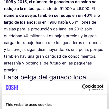
1995
y
2015
, el núme­ro de gana­de­ros de ovino se
redu­jo a la mitad
, pasan­do de
91
.
000
a
46
.
000
. El
núme­ro de ove­jas tam­bién se redu­jo en un
40
% a lo
lar­go de los años
: si en
1990
había
65
millo­nes de
ove­jas para la pro­duc­ción de lana, en
2012
solo
que­da­ban
40
millo­nes. Los bajos pre­cios y la gran
car­ga de tra­ba­jo hacen que los gana­de­ros euro­peos
y las ove­jas sigan dis­mi­nu­yen­do. Es una pena, por­que
tam­bién hay una gran can­ti­dad de cono­ci­mien­tos,
arte­sa­nía y poten­cial de futu­ro en las peque­ñas
granjas.
Lana belga del ganado local
Cuan­do se pien­sa en la pro­duc­ción de lana, no se
pien­sa inme­dia­ta­men­te en Bél­gi­ca. Aquí las ove­jas se
uti­li­zan prin­ci­pal­men­te para pas­tar o para hacer car­ne.
This website uses cookies
Cada año se sacri­fi­can en Bél­gi­ca unas
120
.
000