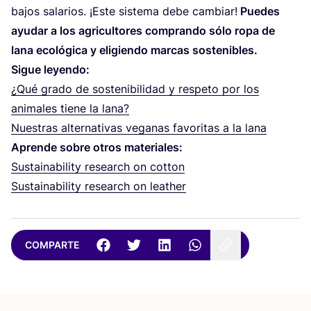
bajos sala­rios. ¡Este sis­te­ma debe cam­biar!
Pue­des
ayu­dar a los agri­cul­to­res com­pran­do sólo ropa de
lana eco­ló­gi­ca y eli­gien­do mar­cas sostenibles.
Sigue leyen­do:
¿Qué gra­do de sos­te­ni­bi­li­dad y res­pe­to por los
ani­ma­les tie­ne la lana?
Nues­tras alter­na­ti­vas vega­nas favo­ri­tas a la lana
Apren­de sobre otros materiales:
Sus­tai­na­bi­lity research on cotton
Sus­tai­na­bi­lity research on leather
COMPARTE