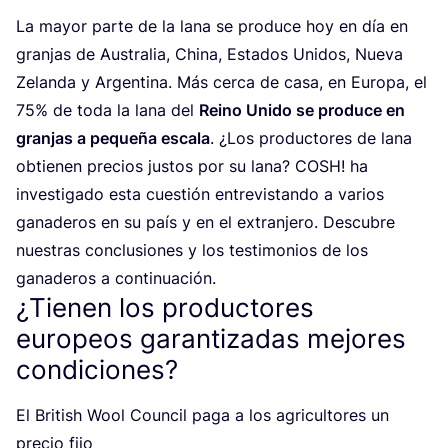
La mayor par­te de la lana se pro­du­ce hoy en día en
gran­jas de Aus­tra­lia, Chi­na, Esta­dos Uni­dos, Nue­va
Zelan­da y Argen­ti­na. Más cer­ca de casa, en Euro­pa, el
75
% de toda la lana del
Rei­no Uni­do se pro­du­ce en
gran­jas a peque­ña esca­la
. ¿Los pro­duc­to­res de lana
obtie­nen pre­cios jus­tos por su lana?
COSH
! ha
inves­ti­ga­do esta cues­tión entre­vis­tan­do a varios
gana­de­ros en su país y en el extran­je­ro. Des­cu­bre
nues­tras con­clu­sio­nes y los tes­ti­mo­nios de los
gana­de­ros a continuación.
¿Tienen los productores
europeos garantizadas mejores
condiciones?
El Bri­tish Wool Coun­cil paga a los agri­cul­to­res un
pre­cio fijo