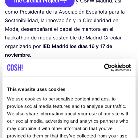
The Circular Project
y
CSFW
Madrid, así
como Presidenta de la Asociación Española para la
Sostenibilidad, la Innovación y la Circularidad en
Moda, desempeñará el papel de mentora en el
hackathon de moda sostenible de Madrid Circular,
organizado por
IED
Madrid los días
16
y
17
de
noviembre.
Y como si eso no fuera suficiente, por cortesía de
Moda re-
, ¡tienen un regalo especial! Una experiencia
exclusiva en el primer trimestre de
2024
:
una visita
a una de las plantas de Moda re- en Valencia,
This website uses cookies
Barcelona o Bilbao
. Descubre cómo dan nueva vida
We use cookies to personalise content and ads, to
a prendas desechadas y sumérgete en el propósito
provide social media features and to analyse our traffic.
We also share information about your use of our site with
inspirador de Moda re‑, donde la inclusión y la
our social media, advertising and analytics partners who
formación transforman vidas.
may combine it with other information that you’ve
¡Inscríbete ahora y sé parte de este
hackathon de
provided to them or that they’ve collected from your use