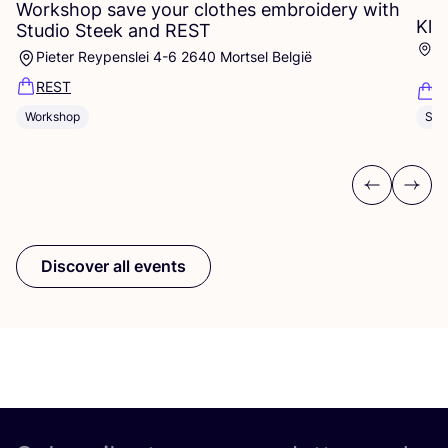
Workshop save your clothes embroidery with
Kle
Studio Steek and
REST
Ar
Pieter Reypenslei 4-6 2640 Mortsel België
Dü
REST
K
Workshop
Sho
Previous
Next
Discover all events