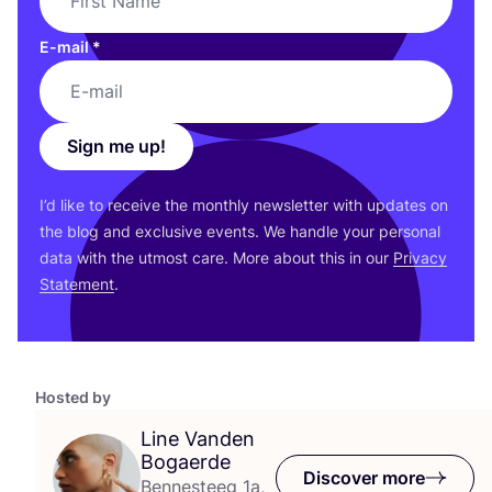
E-mail
*
Sign me up!
I’d like to receive the monthly newsletter with updates on
the blog and exclusive events. We handle your personal
data with the utmost care. More about this in our
Privacy
Statement
.
Hosted by
Line Vanden
Bogaerde
Discover more
Bennesteeg 1a,