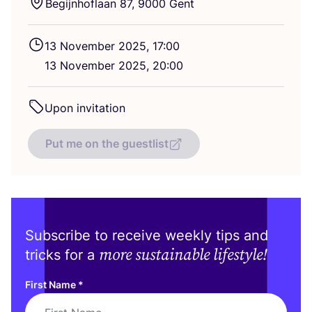
Begijnhoflaan
87
,
9000
Gent
13
November
2025
,
17
:
00
13
November
2025
,
20
:
00
Upon invitation
Put me on the guestlist
Subscribe to receive weekly tips and
more sustainable lifestyle!
tricks for a
First Name
*