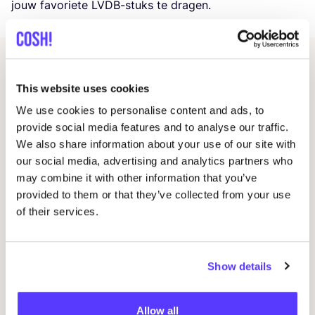
jouw favoriete LVDB-stuks te dragen.
Related events
This website uses cookies
We use cookies to personalise content and ads, to
provide social media features and to analyse our traffic.
We also share information about your use of our site with
our social media, advertising and analytics partners who
may combine it with other information that you’ve
provided to them or that they’ve collected from your use
of their services.
07 AUG
12
Show details
Workshop: Make Your Own Wedding Rings
CU
CR
Allow all