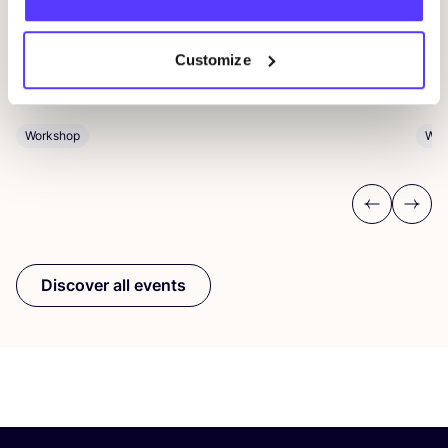
Drongensesteenweg 152, Gent
P
Customize
Fien Demuynck Juwelen
R
Workshop
Wor
Previous
Next
Discover all events