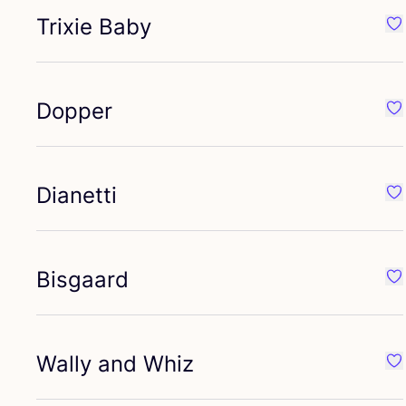
Trixie Baby
Fav
Dopper
Fa
Dianetti
Fav
Bisgaard
Fav
Wally and Whiz
Fav