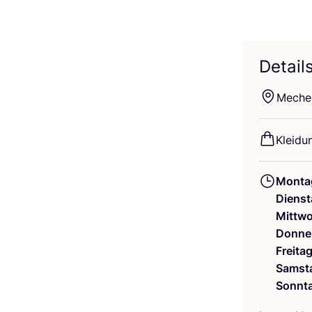
Detail
Mechel
Klei­du
Monta
Dienst
Mittw
Donne
Freita
Samst
Sonnt