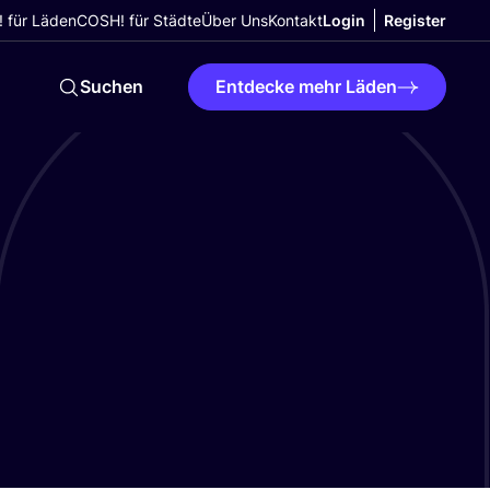
 für Läden
COSH! für Städte
Über Uns
Kontakt
Login
Register
Suchen
Entdecke mehr Läden