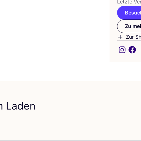
Letz­te Ver
Besuch
Zu mei
Zur S
em Laden