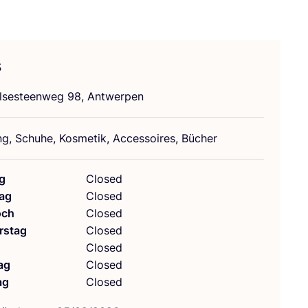
s
­ses­teen­weg
98
, Antwerpen
ng, Schu­he, Kos­me­tik, Acces­soires, Bücher
g
Closed
ag
Closed
och
Closed
rstag
Closed
g
Closed
ag
Closed
ag
Closed