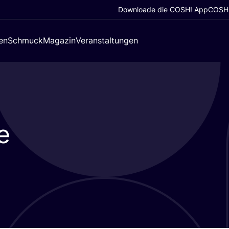
Downloade die COSH! App
COSH!
en
Schmuck
Magazin
Veranstaltungen
e