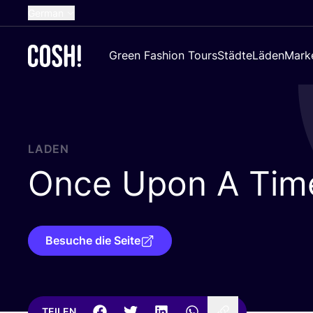
German
English
Green Fashion Tours
Städte
Läden
Mark
Dutch
French
Spanish
Croatian
LADEN
Once Upon A Tim
Besuche die Seite
TEILEN