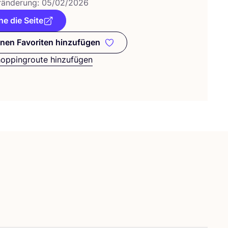
­än­de­rung:
05
/
02
/
2026
e die Seite
nen Favoriten hinzufügen
Zu meinen Favoriten hinzufügen
hoppingroute hinzufügen