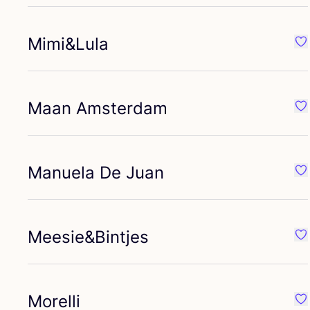
Mimi
&
Lula
Fa
Maan Amsterdam
Fa
Manuela De Juan
Fa
Meesie
&
Bintjes
Fav
Morelli
Fav