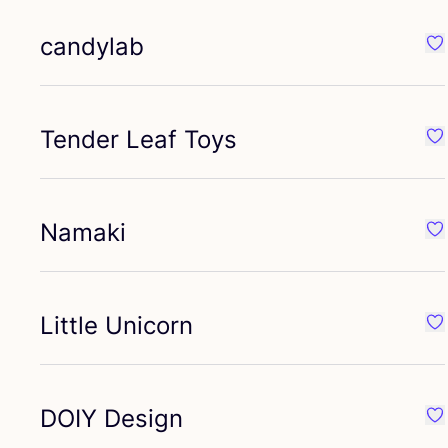
candylab
Fa
Tender Leaf Toys
Fav
Namaki
Fa
Little Unicorn
Fav
DOIY
Design
Fa