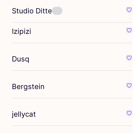
Studio Ditte
Fav
Izipizi
Fav
Dusq
Fa
Bergstein
Fav
jellycat
Fav