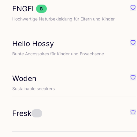
ENGEL
B
Fa
Hoch­wer­ti­ge Natur­be­klei­dung für Eltern und Kinder
Hello Hossy
Fav
Bun­te Acces­soires für Kin­der und Erwachsene
Woden
Fa
Sus­tainable sneakers
Fresk
Fav