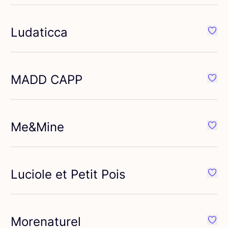
Ludaticca
vorit Mimi&Lula
Favor
MADD
CAPP
vorit Maan Amsterdam
Favo
Me
&
Mine
vorit Manuela De Juan
Favor
Luciole et Petit Pois
orit Meesie&Bintjes
Favor
Morenaturel
orit Morelli
Favor