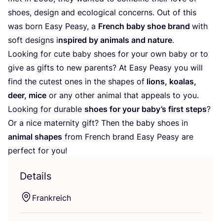
shoes, design and eco­lo­gi­cal con­cerns. Out of this
was born Easy Peasy, a
French baby shoe brand
with
soft designs i
nspi­red by ani­mals and natu­re
.
Loo­king for cute baby shoes for your own baby or to
give as gifts to new par­ents? At Easy Peasy you will
find the cutest ones in the shapes of
lions, koa­las,
deer, mice
or any other ani­mal that appeals to you.
Loo­king for dura­ble
shoes for your baby­’s first steps
?
Or a nice mate­r­ni­ty gift? Then the baby shoes in
ani­mal shapes
from French brand Easy Peasy are
per­fect for you!
Details
Frank­reich