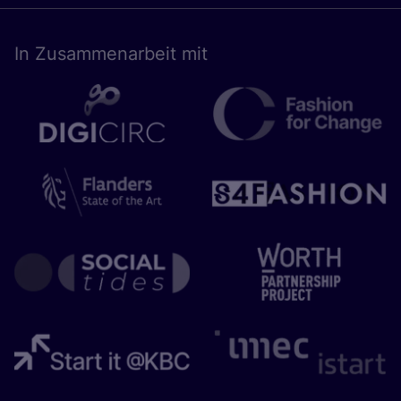
In Zusam­men­ar­beit mit