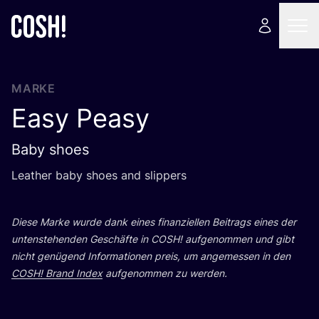
MARKE
Easy Peasy
Baby shoes
Lea­ther baby shoes and slippers
Die­se Mar­ke wur­de dank eines finan­zi­el­len Bei­trags eines der
unten­ste­hen­den Geschäf­te in
COSH
! auf­ge­nom­men und gibt
nicht genü­gend Infor­ma­tio­nen preis, um ange­mes­sen in den
COSH
! Brand Index
auf­ge­nom­men zu werden.