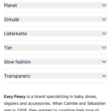
Planet
Zirkulär
Lieferkette
Tier
Slow fashion
Transparenz
Easy Peasy
is a brand spe­cia­li­zing in baby shoes,
slip­pers and access­ories. When Camil­le and Sébas­tien
met in
2008
, they wan­ted to com­bi­ne their love of