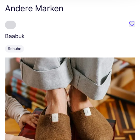
Andere Marken
Favo
Baabuk
B
Schuhe