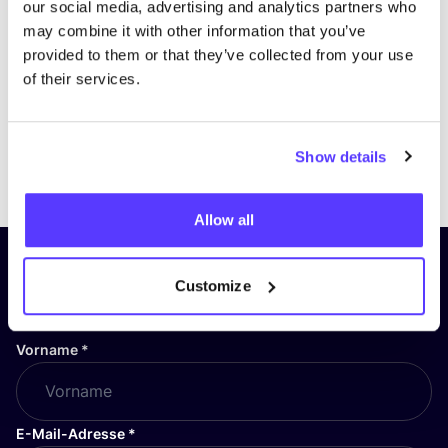
our social media, advertising and analytics partners who
may combine it with other information that you’ve
provided to them or that they’ve collected from your use
of their services.
Show details
Previous
Next
Allow all
Abonniere unseren Newsletter
Customize
und bleibe auf dem Laufenden!
Vorname
*
E-Mail-Adresse
*