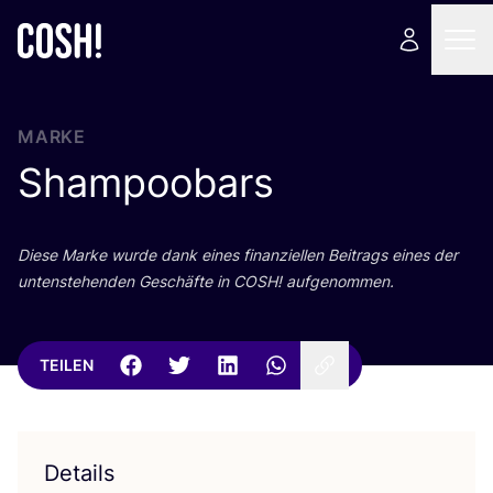
MARKE
Shampoobars
Die­se Mar­ke wur­de dank eines finan­zi­el­len Bei­trags eines der
unten­ste­hen­den Geschäf­te in
COSH
! aufgenommen.
TEILEN
Details