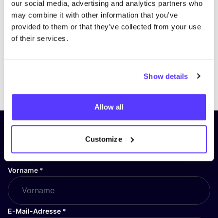
our social media, advertising and analytics partners who
may combine it with other information that you’ve
provided to them or that they’ve collected from your use
of their services.
Show details
Previous
Next
Allow all
Abonniere unseren Newsletter
Customize
und bleibe auf dem Laufenden!
Vorname
*
E-Mail-Adresse
*