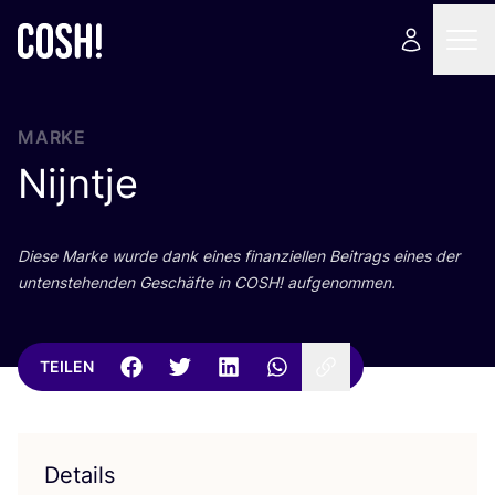
MARKE
Nijntje
Die­se Mar­ke wur­de dank eines finan­zi­el­len Bei­trags eines der
unten­ste­hen­den Geschäf­te in
COSH
! aufgenommen.
TEILEN
Details