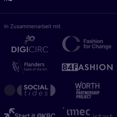
In Zusam­men­ar­beit mit