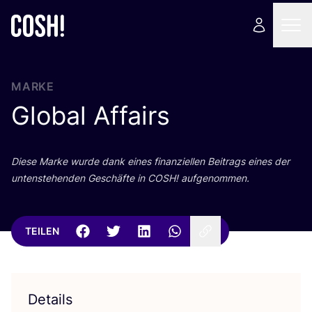
MARKE
Global Affairs
Die­se Mar­ke wur­de dank eines finan­zi­el­len Bei­trags eines der
unten­ste­hen­den Geschäf­te in
COSH
! aufgenommen.
TEILEN
Details