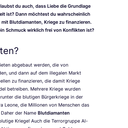
aubst du auch, dass Lie­be die Grund­la­ge
elt ist? Dann möch­test du wahr­schein­lich
it Blut­dia­man­ten, Krie­ge zu finan­zie­ren.
n Schmuck wirk­lich frei von Kon­flik­ten ist?
ten?
bie­ten abge­baut wer­den, die von
er­den, und dann auf dem ille­ga­len Markt
l­len zu finan­zie­ren, die damit Krie­ge
del betrei­ben. Meh­re­re Krie­ge wur­den
un­ter die blu­ti­gen Bür­ger­krie­ge in der
ra Leo­ne, die Mil­lio­nen von Men­schen das
en. Daher der Name
Blut­dia­man­ten
blu­ti­ge Krie­ge! Auch die Ter­ror­grup­pe Al-