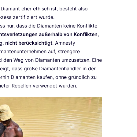
in Dia­mant eher ethisch ist, besteht also
ess zer­ti­fi­ziert wur­de.
ss nur, dass die Dia­man­ten kei­ne Kon­flik­te
s­ver­let­zun­gen außer­halb von Kon­flik­ten,
ng, nicht berück­sich­tigt
.
Amnes­ty
an­ten­un­ter­neh­men auf, stren­ge­re
und den Weg von Dia­man­ten umzu­set­zen. Eine
igt, dass gro­ße Dia­man­ten­händ­ler in der
er­hin Dia­man­ten kau­fen, ohne gründ­lich zu
ne­ter Rebel­len ver­wen­det wurden.