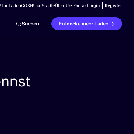
 für Läden
COSH! für Städte
Über Uns
Kontakt
Login
Register
Suchen
Entdecke mehr Läden
ennst