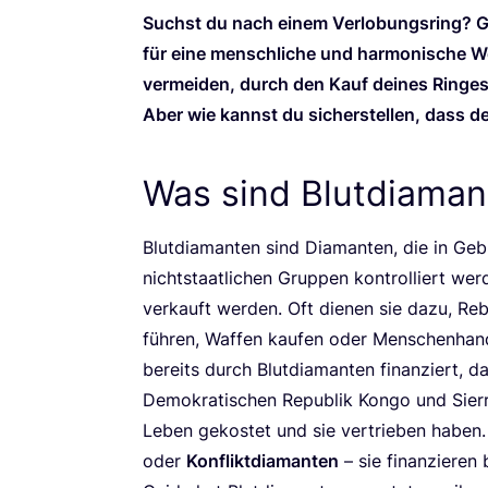
Suchst du nach einem Ver­lo­bungs­ring? Gl
für eine mensch­li­che und har­mo­ni­sche W
ver­mei­den, durch den Kauf dei­nes Rin­ges m
Aber wie kannst du sicher­stel­len, dass dei
Was sind Blutdiaman
Blut­dia­man­ten sind Dia­man­ten, die in Ge
nicht­staat­li­chen Grup­pen kon­trol­liert w
ver­kauft wer­den. Oft die­nen sie dazu, Rebe
füh­ren, Waf­fen kau­fen oder Men­schen­han­
bereits durch Blut­dia­man­ten finan­ziert, dar­
Demo­kra­ti­schen Repu­blik Kon­go und Sier­
Leben gekos­tet und sie ver­trie­ben hab
oder
Kon­flikt­dia­man­ten
– sie finan­zie­ren 