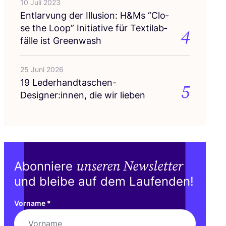
10 Juli 2023
Ent­lar­vung der Illu­si­on: H
&
Ms
“
Clo­
se the Loop” Initia­ti­ve für Tex­til­ab­
4
fäl­le ist Greenwash
25 Juni 2026
19
Lederhandtaschen-
5
Designer:innen, die wir lieben
unseren Newsletter
Abonniere
und bleibe auf dem Laufenden!
Vorname
*