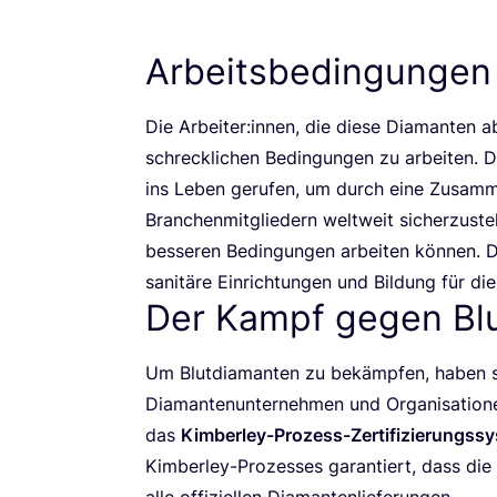
Arbeitsbedingungen
Die Arbeiter:innen, die die­se Dia­man­ten 
schreck­li­chen Bedin­gun­gen zu arbei­ten. 
ins Leben geru­fen, um durch eine Zusam­me
Bran­chen­mit­glie­dern welt­weit sicher­zu­s
bes­se­ren Bedin­gun­gen arbei­ten kön­nen. Di
sani­tä­re Ein­rich­tun­gen und Bil­dung für di
Der Kampf gegen Bl
Um Blut­dia­man­ten zu bekämp­fen, haben 
Dia­man­ten­un­ter­neh­men und Orga­ni­sa­ti
das
Kim­ber­ley-Pro­zess-Zer­ti­fi­zie­rungs­s
Kim­ber­ley-Pro­zes­ses garan­tiert, dass di