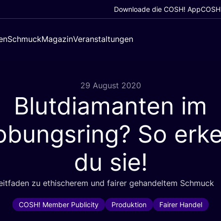
Downloade die COSH! App
COSH!
en
Schmuck
Magazin
Veranstaltungen
29 August 2020
Blutdiamanten im
obungsring? So erk
du sie!
eit­fa­den zu ethi­sche­rem und fai­rer gehan­del­tem Schmuck
COSH! Member Publicity
Produktion
Fairer Handel