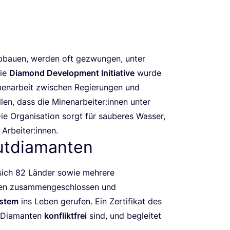
abbau­en, wer­den oft gezwun­gen, unter
Die
Dia­mond Deve­lo­p­ment Initia­ti­ve
wur­de
n­ar­beit zwi­schen Regie­run­gen und
tel­len, dass die Minenarbeiter:innen unter
e Orga­ni­sa­ti­on sorgt für sau­be­res Was­ser,
e Arbeiter:innen.
utdiamanten
sich
82
Län­der sowie meh­re­re
o­nen zusam­men­ge­schlos­sen und
ys­tem
ins Leben geru­fen. Ein Zer­ti­fi­kat des
e Dia­man­ten
kon­flikt­frei
sind, und beglei­tet