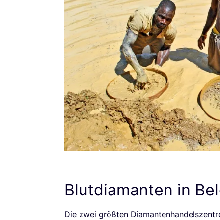
Blutdiamanten in Bel
Die zwei größ­ten Dia­man­ten­han­dels­zen­t