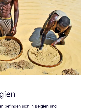
gien
ren befin­den sich in
Bel­gi­en
und