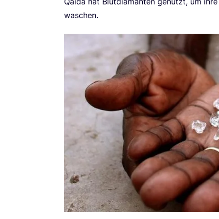
Qai­da hat Blut­dia­man­ten genutzt, um ihre
waschen.