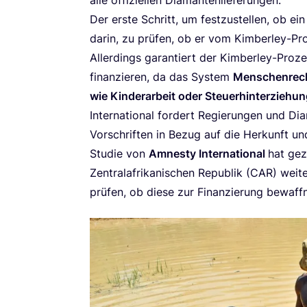
alle offi­zi­el­len Dia­man­ten­lie­fe­run­gen.
Der ers­te Schritt, um fest­zu­stel­len, ob e
dar­in, zu prü­fen, ob er vom Kim­ber­ley-Pro­z
Aller­dings garan­tiert der Kim­ber­ley-Pro­ze
finan­zie­ren, da das Sys­tem
Men­schen­recht
wie Kin­der­ar­beit oder Steu­er­hin­ter­zie­hu
Inter­na­tio­nal
for­dert Regie­run­gen und Dia­m
Vor­schrif­ten in Bezug auf die Her­kunft 
Stu­die von
Amnes­ty Inter­na­tio­nal
hat geze
Zen­tral­afri­ka­ni­schen Repu­blik (
CAR
) wei­t
prü­fen, ob die­se zur Finan­zie­rung bewaff­