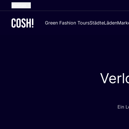
German
English
Green Fashion Tours
Städte
Läden
Mark
Dutch
French
Spanish
Croatian
Verl
Ein L