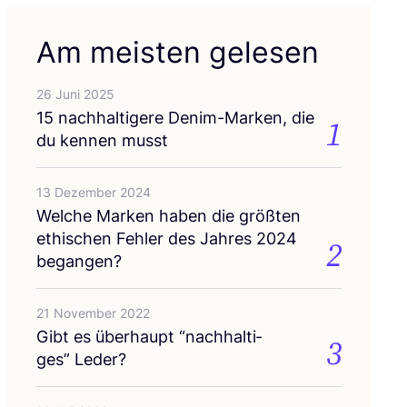
Am meisten gelesen
26 Juni 2025
15
nach­hal­ti­ge­re Den­im-Mar­ken, die
1
du ken­nen musst
13 Dezember 2024
Wel­che Mar­ken haben die größ­ten
ethi­schen Feh­ler des Jah­res
2024
2
begangen?
21 November 2022
Gibt es über­haupt
“
nach­hal­ti­
3
ges” Leder?