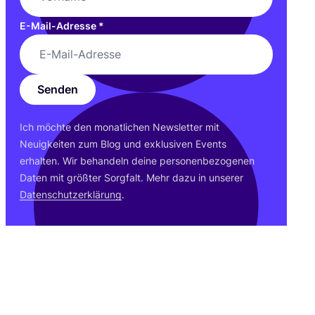
E-Mail-Adresse
*
Senden
Ich möch­te den monat­li­chen News­let­ter mit
Neu­ig­kei­ten zum Blog und exklu­si­ven Events
erhal­ten. Wir behan­deln dei­ne per­so­nen­be­zo­ge­nen
Daten mit größ­ter Sorg­falt. Mehr dazu in unse­rer
Daten­schutz­er­klä­rung
.