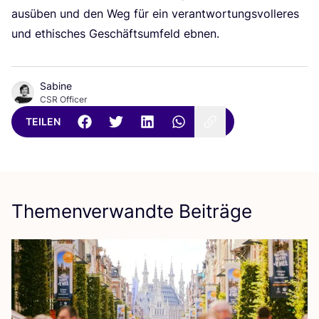
aus­üben und den Weg für ein ver­ant­wor­tungs­vol­le­res
und ethi­sches Geschäfts­um­feld ebnen.
Sabine
CSR Officer
TEILEN
Themenverwandte Beiträge