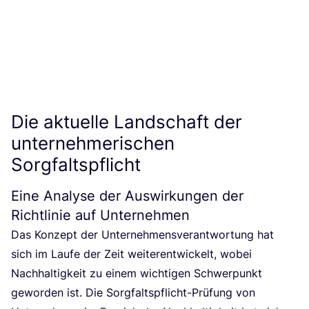
Die aktuelle Landschaft der
unternehmerischen
Sorgfaltspflicht
Eine Analyse der Auswirkungen der
Richtlinie auf Unternehmen
Das Kon­zept der Unter­neh­mens­ver­ant­wor­tung hat
sich im Lau­fe der Zeit wei­ter­ent­wi­ckelt, wobei
Nach­hal­tig­keit zu einem wich­ti­gen Schwer­punkt
gewor­den ist. Die Sorg­falts­pflicht-Prü­fung von