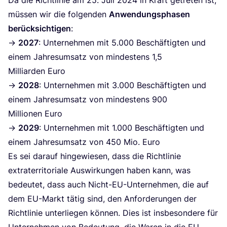
Da die Richt­li­nie am
25
. Juli
2024
in Kraft getre­ten ist,
müs­sen wir die fol­gen­den
Anwen­dungs­pha­sen
berück­sich­ti­gen
:
→
2027
: Unter­neh­men mit
5
.
000
Beschäf­tig­ten und
einem Jah­res­um­satz von min­des­tens
1
,
5
Mil­li­ar­den Euro
→
2028
: Unter­neh­men mit
3
.
000
Beschäf­tig­ten und
einem Jah­res­um­satz von min­des­tens
900
Mil­lio­nen Euro
→
2029
: Unter­neh­men mit
1
.
000
Beschäf­tig­ten und
einem Jah­res­um­satz von
450
Mio. Euro
Es sei dar­auf hin­ge­wie­sen, dass die Richt­li­nie
extra­ter­ri­to­ria­le Aus­wir­kun­gen haben kann, was
bedeu­tet, dass auch Nicht-EU-Unter­neh­men, die auf
dem EU-Markt tätig sind, den Anfor­de­run­gen der
Richt­li­nie unter­lie­gen kön­nen. Dies ist ins­be­son­de­re für