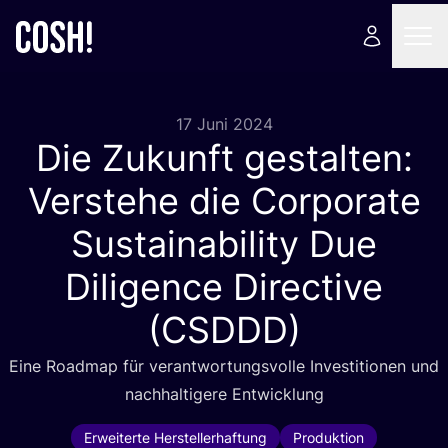
17 Juni 2024
Die Zukunft gestalten:
Verstehe die Corporate
Sustainability Due
Diligence Directive
(
CSDDD
)
Eine Road­map für ver­ant­wor­tungs­vol­le Inves­ti­tio­nen und
nach­hal­ti­ge­re Entwicklung
Erweiterte Herstellerhaftung
Produktion