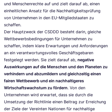
und Men­schen­rech­te auf und zielt dar­auf ab, einen
ein­heit­li­chen Ansatz für die Nach­hal­tig­keits­prü­fung
von Unter­neh­men in den EU-Mit­glied­staa­ten zu
schaffen.
Der Haupt­zweck der
CSDDD
besteht dar­in, glei­che
Wett­be­werbs­be­din­gun­gen für Unter­neh­men zu
schaf­fen, indem kla­re Erwar­tun­gen und Anfor­de­run­gen
an ein ver­ant­wor­tungs­vol­les Geschäfts­ge­ba­ren
fest­ge­legt wer­den. Sie zielt dar­auf ab,
nega­ti­ve
Aus­wir­kun­gen auf die Men­schen und den Pla­ne­ten zu
ver­hin­dern und abzu­mil­dern und gleich­zei­tig einen
fai­ren Wett­be­werb und ein nach­hal­ti­ge­res
Wirt­schafts­wachs­tum zu för­dern
. Von den
Unter­neh­men wird erwar­tet, dass sie durch die
Umset­zung der Richt­li­nie einen Bei­trag zur Errei­chung
der Zie­le der Ver­ein­ten Natio­nen für nach­hal­ti­ge