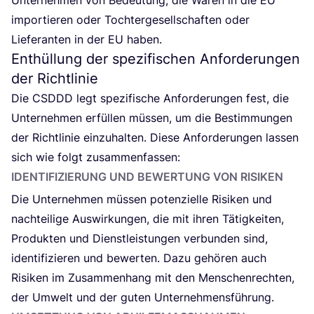
Unter­neh­men von Bedeu­tung, die Waren in die
EU
impor­tie­ren oder Toch­ter­ge­sell­schaf­ten oder
Lie­fe­ran­ten in der
EU
haben.
Enthüllung der spezifischen Anforderungen
der Richtlinie
Die
CSDDD
legt spe­zi­fi­sche Anfor­de­run­gen fest, die
Unter­neh­men erfül­len müs­sen, um die Bestim­mun­gen
der Richt­li­nie ein­zu­hal­ten. Die­se Anfor­de­run­gen las­sen
sich wie folgt zusammenfassen:
IDEN­TI­FI­ZIE­RUNG UND BEWER­TUNG VON RISIKEN
Die Unter­neh­men müs­sen poten­zi­el­le Risi­ken und
nach­tei­li­ge Aus­wir­kun­gen, die mit ihren Tätig­kei­ten,
Pro­duk­ten und Dienst­leis­tun­gen ver­bun­den sind,
iden­ti­fi­zie­ren und bewer­ten. Dazu gehö­ren auch
Risi­ken im Zusam­men­hang mit den Men­schen­rech­ten,
der Umwelt und der guten Unternehmensführung.