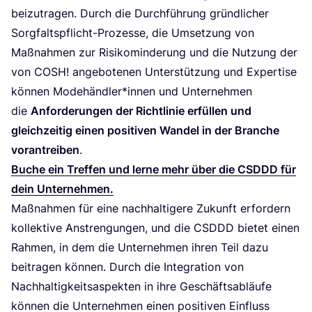
bei­zu­tra­gen. Durch die Durch­füh­rung gründ­li­cher
Sorg­falts­pflicht-Pro­zes­se, die Umset­zung von
Maß­nah­men zur Risi­ko­min­de­rung und die Nut­zung der
von
COSH
! ange­bo­te­nen Unter­stüt­zung und Exper­ti­se
kön­nen Modehändler*innen und Unter­neh­men
die
Anfor­de­run­gen der Richt­li­nie erfül­len und
gleich­zei­tig einen posi­ti­ven Wan­del in der Bran­che
vor­an­trei­ben
.
Buche ein Tref­fen und ler­ne mehr über die
CSDDD
für
dein Unternehmen.
Maß­nah­men für eine nach­hal­ti­ge­re Zukunft erfor­dern
kol­lek­ti­ve Anstren­gun­gen, und die
CSDDD
bie­tet einen
Rah­men, in dem die Unter­neh­men ihren Teil dazu
bei­tra­gen kön­nen. Durch die Inte­gra­ti­on von
Nach­hal­tig­keits­aspek­ten in ihre Geschäfts­ab­läu­fe
kön­nen die Unter­neh­men einen posi­ti­ven Ein­fluss