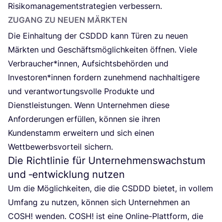
Risi­ko­ma­nage­ment­stra­te­gien verbessern.
ZUGANG ZU NEU­EN MÄRKTEN
Die Ein­hal­tung der
CSDDD
kann Türen zu neu­en
Märk­ten und Geschäfts­mög­lich­kei­ten öff­nen. Vie­le
Verbraucher*innen, Auf­sichts­be­hör­den und
Investoren*innen for­dern zuneh­mend nach­hal­ti­ge­re
und ver­ant­wor­tungs­vol­le Pro­duk­te und
Dienst­leis­tun­gen. Wenn Unter­neh­men die­se
Anfor­de­run­gen erfül­len, kön­nen sie ihren
Kun­den­stamm erwei­tern und sich einen
Wett­be­werbs­vor­teil sichern.
Die Richtlinie für Unternehmenswachstum
und ‑entwicklung nutzen
Um die Mög­lich­kei­ten, die die
CSDDD
bie­tet, in vol­lem
Umfang zu nut­zen, kön­nen sich Unter­neh­men an
COSH
! wen­den.
COSH
! ist eine Online-Platt­form, die