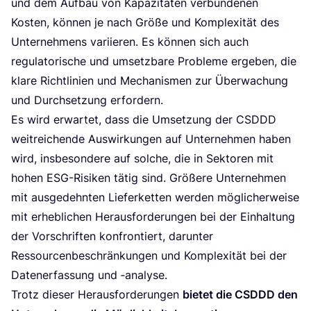
und dem Auf­bau von Kapa­zi­tä­ten ver­bun­de­nen
Kos­ten, kön­nen je nach Grö­ße und Kom­ple­xi­tät des
Unter­neh­mens vari­ie­ren. Es kön­nen sich auch
regu­la­to­ri­sche und umsetz­ba­re Pro­ble­me erge­ben, die
kla­re Richt­li­ni­en und Mecha­nis­men zur Über­wa­chung
und Durch­set­zung erfordern.
Es wird erwar­tet, dass die Umset­zung der
CSDDD
weit­rei­chen­de Aus­wir­kun­gen auf Unter­neh­men haben
wird, ins­be­son­de­re auf sol­che, die in Sek­to­ren mit
hohen ESG-Risi­ken tätig sind. Grö­ße­re Unter­neh­men
mit aus­ge­dehn­ten Lie­fer­ket­ten wer­den mög­li­cher­wei­se
mit erheb­li­chen Her­aus­for­de­run­gen bei der Ein­hal­tung
der Vor­schrif­ten kon­fron­tiert, dar­un­ter
Res­sour­cen­be­schrän­kun­gen und Kom­ple­xi­tät bei der
Daten­er­fas­sung und ‑ana­ly­se.
Trotz die­ser Her­aus­for­de­run­gen
bie­tet die
CSDDD
den