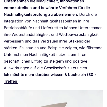
Unter­neh­men die Mög­lich­keit, Inno­va­tio­nen
vor­an­zu­trei­ben und bewähr­te Ver­fah­ren für die
Nach­hal­tig­keits­prü­fung zu über­neh­men.
Durch die
Inte­gra­ti­on von Nach­hal­tig­keits­aspek­ten in ihre
Betriebs­ab­läu­fe und Lie­fer­ket­ten kön­nen Unter­neh­men
ihre Wider­stands­fä­hig­keit und Wett­be­werbs­fä­hig­keit
ver­bes­sern und das Ver­trau­en ihrer Stake­hol­der
stär­ken. Fall­stu­di­en und Bei­spie­le zei­gen, wie füh­ren­de
Unter­neh­men Nach­hal­tig­keit nut­zen, um ihren
geschäft­li­chen Erfolg zu stei­gern und posi­ti­ve
Aus­wir­kun­gen auf die Gesell­schaft zu erzielen.
Ich möch­te mehr dar­über wis­sen
&
buche ein (
30
′)
Treffen