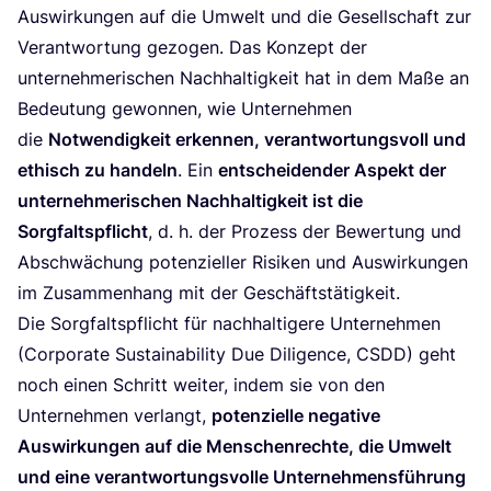
Aus­wir­kun­gen auf die Umwelt und die Gesell­schaft zur
Ver­ant­wor­tung gezo­gen. Das Kon­zept der
unter­neh­me­ri­schen Nach­hal­tig­keit hat in dem Maße an
Bedeu­tung gewon­nen, wie Unter­neh­men
die
Not­wen­dig­keit erken­nen, ver­ant­wor­tungs­voll und
ethisch zu han­deln
. Ein
ent­schei­den­der Aspekt der
unter­neh­me­ri­schen Nach­hal­tig­keit ist die
Sorg­falts­pflicht
, d. h. der Pro­zess der Bewer­tung und
Abschwä­chung poten­zi­el­ler Risi­ken und Aus­wir­kun­gen
im Zusam­men­hang mit der Geschäftstätigkeit.
Die Sorg­falts­pflicht für nach­hal­ti­ge­re Unter­neh­men
(Cor­po­ra­te Sus­taina­bi­li­ty Due Dili­gence,
CSDD
) geht
noch einen Schritt wei­ter, indem sie von den
Unter­neh­men ver­langt,
poten­zi­el­le nega­ti­ve
Aus­wir­kun­gen auf die Men­schen­rech­te, die Umwelt
und eine ver­ant­wor­tungs­vol­le Unter­neh­mens­füh­rung