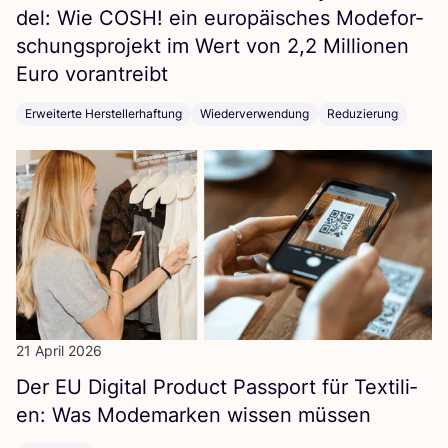
del: Wie
COSH
! ein euro­päi­sches Mode­for­
schungs­pro­jekt im Wert von
2
,
2
Mil­lio­nen
Euro vorantreibt
Erweiterte Herstellerhaftung
Wiederverwendung
Reduzierung
21 April 2026
Der
EU
Digi­tal Pro­duct Pass­port für Tex­ti­li­
en: Was Mode­mar­ken wis­sen müssen