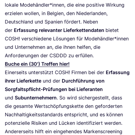
loka­le Modehändler*innen, die eine posi­ti­ve Wir­kung
erzie­len wol­len, in Bel­gi­en, den Nie­der­lan­den,
Deutsch­land und Spa­ni­en för­dert. Neben
der
Erfas­sung rele­van­ter Lie­fer­ket­ten­da­ten
bie­tet
COSH
! ver­schie­de­ne Lösun­gen für Modehändler*innen
und Unter­neh­men an, die ihnen hel­fen, die
Anfor­de­run­gen der
CSDDD
zu erfüllen.
Buche ein (
30
′) Tref­fen hier!
Einer­seits unter­stützt
COSH
! Fir­men bei der
Erfas­sung
ihrer Lie­fer­ket­te
und der
Durch­füh­rung von
Sorg­falts­pflicht-Prü­fun­gen bei Lie­fe­ran­ten
und
Sub­un­ter­neh­mern
. So wird sicher­ge­stellt, dass
die gesam­te Wert­schöp­fungs­ket­te den gefor­der­ten
Nach­hal­tig­keits­stan­dards ent­spricht, und es kön­nen
poten­zi­el­le Risi­ken und Lücken iden­ti­fi­ziert wer­den.
Ande­rer­seits hilft ein ein­ge­hen­des Mar­ken­scree­ning