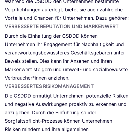
Wäh­rend die
CSDDD
den Unter­neh­men bestimm­te
Ver­pflich­tun­gen auf­er­legt, bie­tet sie auch zahl­rei­che
Vor­tei­le und Chan­cen für Unter­neh­men. Dazu gehören:
VER­BES­SER­TE REPU­TA­TI­ON UND MARKENWERT
Durch die Ein­hal­tung der
CSDDD
kön­nen
Unter­neh­men ihr Enga­ge­ment für Nach­hal­tig­keit und
ver­ant­wor­tungs­be­wuss­te­res Geschäfts­ge­ba­ren unter
Beweis stel­len. Dies kann ihr Anse­hen und ihren
Mar­ken­wert stei­gern und umwelt- und sozi­al­be­wuss­te
Verbraucher*innen anziehen.
VER­BES­SER­TES RISIKOMANAGEMENT
Die
CSDDD
ermu­tigt Unter­neh­men, poten­zi­el­le Risi­ken
und nega­ti­ve Aus­wir­kun­gen pro­ak­tiv zu erken­nen und
anzu­ge­hen. Durch die Ein­füh­rung soli­der
Sorg­falts­pflicht-Pro­zes­se kön­nen Unter­neh­men
Risi­ken min­dern und ihre all­ge­mei­nen