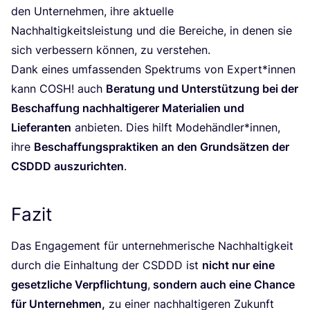
den Unter­neh­men, ihre aktu­el­le
Nach­hal­tig­keits­leis­tung und die Berei­che, in denen sie
sich ver­bes­sern kön­nen, zu verstehen.
Dank eines umfas­sen­den Spek­trums von Expert*innen
kann
COSH
! auch
Bera­tung und Unter­stüt­zung bei der
Beschaf­fung nach­hal­ti­ge­rer Mate­ria­li­en und
Lie­fe­ran­ten
anbie­ten. Dies hilft Modehändler*innen,
ihre
Beschaf­fungs­prak­ti­ken an den Grund­sät­zen der
CSDDD
aus­zu­rich­ten
.
Fazit
Das Enga­ge­ment für unter­neh­me­ri­sche Nach­hal­tig­keit
durch die Ein­hal­tung der
CSDDD
ist
nicht nur eine
gesetz­li­che Ver­pflich­tung
,
son­dern auch eine Chan­ce
für Unter­neh­men,
zu einer nach­hal­ti­ge­ren Zukunft