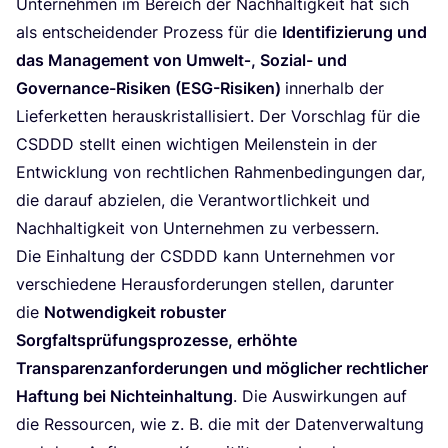
Unter­neh­men im Bereich der Nach­hal­tig­keit hat sich
als ent­schei­den­der Pro­zess für die
Iden­ti­fi­zie­rung und
das Manage­ment von Umwelt‑, Sozi­al- und
Gover­nan­ce-Risi­ken (ESG-Risi­ken)
inner­halb der
Lie­fer­ket­ten her­aus­kris­tal­li­siert. Der Vor­schlag für die
CSDDD
stellt einen wich­ti­gen Mei­len­stein in der
Ent­wick­lung von recht­li­chen Rah­men­be­din­gun­gen dar,
die dar­auf abzie­len, die Ver­ant­wort­lich­keit und
Nach­hal­tig­keit von Unter­neh­men zu verbessern.
Die Ein­hal­tung der
CSDDD
kann Unter­neh­men vor
ver­schie­de­ne Her­aus­for­de­run­gen stel­len, dar­un­ter
die
Not­wen­dig­keit robus­ter
Sorg­falts­prü­fungs­pro­zes­se, erhöh­te
Trans­pa­renz­an­for­de­run­gen und mög­li­cher recht­li­cher
Haf­tung bei Nicht­ein­hal­tung
. Die Aus­wir­kun­gen auf
die Res­sour­cen, wie z. B. die mit der Daten­ver­wal­tung