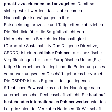
pro­ak­tiv zu erken­nen und anzu­ge­he
n. Damit soll
sicher­ge­stellt wer­den, dass Unter­neh­men
Nach­hal­tig­keits­er­wä­gun­gen in ihre
Ent­schei­dungs­pro­zes­se und Tätig­kei­ten ein­be­zie­hen.
Die Richt­li­nie über die Sorg­falts­pflicht von
Unter­neh­men im Bereich der Nach­hal­tig­keit
(Cor­po­ra­te Sus­taina­bi­li­ty Due Dili­gence Direc­ti­ve,
CSDDD
) ist ein
recht­li­cher Rah­men
, der spe­zi­fi­sche
Ver­pflich­tun­gen für in der Euro­päi­schen Uni­on (
EU
)
täti­ge Unter­neh­men fest­legt und die Bedeu­tung eines
ver­ant­wor­tungs­vol­len Geschäfts­ge­ba­rens hervorhebt.
Die
CSDDD
ist das Ergeb­nis des gestie­ge­nen
öffent­li­chen Bewusst­seins und der Nach­fra­ge nach
unter­neh­me­ri­scher Rechen­schafts­pflicht. Sie
baut auf
bestehen­den inter­na­tio­na­len Rah­men­wer­ken
wie den
Leit­prin­zi­pi­en der Ver­ein­ten Natio­nen für Wirt­schaft