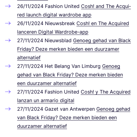
26
/
11
/
2024
Fashion United
Cosh! and The Acqui­
red launch digi­tal ward­ro­be app
26
/
11
/
2024
Nieuws­break
Cosh! en The Acqui­red
lan­ce­ren Digi­tal Wardrobe-app
27
/
11
/
2024
Nieuws­blad
Genoeg gehad van Black
Fri­day? Deze mer­ken bie­den een duurz­amer
alternatief
27
/
11
/
2024
Het Belang Van Lim­burg
Genoeg
gehad van Black Fri­day? Deze mer­ken bie­den
een duurz­amer alternatief
27
/
11
/
2024
Fashion United
Cosh! y The Acqui­red
lanz­an un arma­rio digital
27
/
11
/
2024
Gazet van Ant­wer­pen
Genoeg gehad
van Black Fri­day? Deze mer­ken bie­den een
duurz­amer alternatief