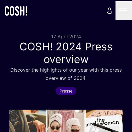
17 April 2024
COSH
!
2024
Press
overview
Dis­co­ver the high­lights of our year with this press
over­view of
2024
!
Presse