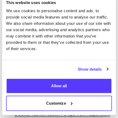
This website uses cookies
01
/
04
/
2024
Pod­Be­an fea­tures
Niki de Schry­ver,
We use cookies to personalise content and ads, to
provide social media features and to analyse our traffic.
CEO
of
COSH
!, in one of their
‘
Lea­ders in sus­
We also share information about your use of our site with
taina­bi­li­ty’ episodes
our social media, advertising and analytics partners who
15
/
04
/
2024
Fashion United Bel­gi­um
COSH
!
may combine it with other information that you’ve
expands its net­work in Hasselt
provided to them or that they’ve collected from your use
21
/
04
/
2024
Eco­po­li­tan
COSH
! expands to Düs­
of their services.
sel­dorf by part­ne­ring up with Visit Düsseldorf
22
/
04
/
2024
Lokal Klick
COSH
! laun­ches its acti­
Show details
vi­ties in Düs­sel­dorf, start­ing up a part­ner­ship
with Visit Düsseldorf
22
/
04
/
2024
Lokal Bue­ro
Visit Düs­sel­dorf has
Allow all
announ­ced a coope­ra­ti­on with the renow­ned
sus­taina­bi­li­ty plat­form
COSH
!
Customize
24
/
04
/
2024
Knack Weekend
How we care for
a bet­ter fashion sec­tor?
9
tips from respon­si­ble