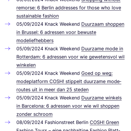
remor­se:
6
Ber­lin addres­ses for tho­se who love
sus­tainable fashion
05
/
09
/
2024
Knack Weekend
Duurzaam shop­pen
in Brussel:
6
adres­sen voor bewus­te
modeliefhebbers
05
/
09
/
2024
Knack Weekend
Duurzame mode in
Rot­ter­dam:
6
adres­sen voor wie gewe­tens­vol wil
winkelen
05
/
09
/
2024
Knack Weekend
Goed op weg:
mode­plat­form
COSH
! stip­pelt duurzame mode­
rou­tes uit in meer dan
25
steden
05
/
09
/
2024
Knack Weekend
Duurzame win­kels
in Bar­ce­lo­na:
6
adres­sen voor wie wil shop­pen
zon­der schroom
08
/
09
/
2024
Fashions­treet Ber­lin
COSH
! Green
Fashion Tours – eine nach­hal­ti­ge Fashion Platt­