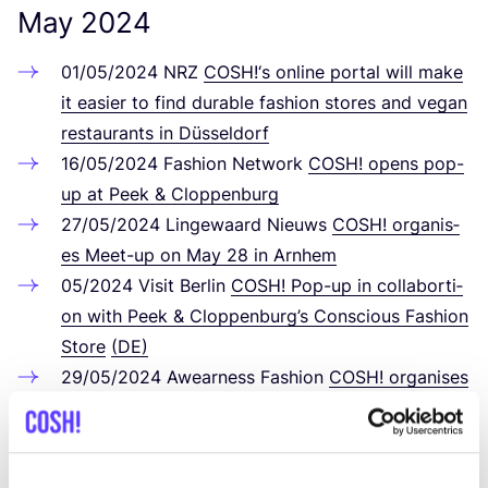
May
2024
01
/
05
/
2024
NRZ
COSH
!‘s online por­tal will make
it easier to find dura­ble fashion stores and vegan
restau­rants in Düsseldorf
16
/
05
/
2024
Fashion Net­work
COSH
! opens pop-
up at Peek
&
Cloppenburg
27
/
05
/
2024
Lin­ge­waard Nieuws
COSH
! orga­ni­s­
es Meet-up on May
28
in Arnhem
05
/
2024
Visit Ber­lin
COSH
! Pop-up in col­la­bor­ti­
on with Peek
&
Clop­pen­bur­g’s Con­scious Fashion
Store
(
DE
)
29
/
05
/
2024
Awear­ness Fashion
COSH
! orga­ni­s­es
Fashion Meet-up on May
28
in Arnhem
April
2024