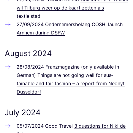
wil Til­burg weer op de kaart zet­ten als
textielstad
27
/
09
/
2024
Onder­ne­mers­be­lang
COSH
! launch
Arn­hem during
DSFW
August
2024
28
/
08
/
2024
Franz­ma­ga­zi­ne (only available in
Ger­man)
Things are not going well for sus­
tainable and fair fashion – a report from Neonyt
Düsseldorf
July
2024
05
/
07
/
2024
Good Tra­vel
3
ques­ti­ons for Niki de