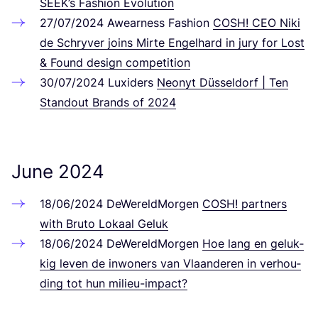
SEEK
’s Fashion Evolution
27
/
07
/
2024
Awear­ness Fashion
COSH
!
CEO
Niki
de Schry­ver joins Mir­te Engel­hard in jury for Lost
&
Found design competition
30
/
07
/
2024
Luxi­ders
Neonyt Düs­sel­dorf | Ten
Stand­out Brands of
2024
June
2024
18
/
06
/
2024
DeWe­reld­Mor­gen
COSH
! part­ners
with Bruto Lokaal Geluk
18
/
06
/
2024
DeWe­reld­Mor­gen
Hoe lang en geluk­
kig leven de inwo­ners van Vla­an­de­ren in ver­hou­
ding tot hun milieu-impact?