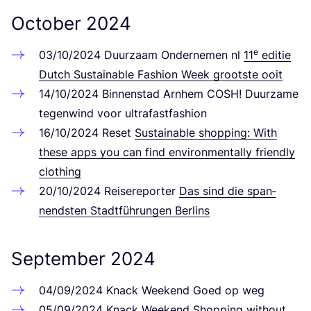
October
2024
e
03
/
10
/
2024
Duurzaam Onder­ne­men nl
11
edi­tie
Dutch Sus­tainable Fashion Week groots­te ooit
14
/
10
/
2024
Bin­nen­stad Arn­hem
COSH
! Duurzame
tegenwind voor ultrafastfashion
16
/
10
/
2024
Reset
Sus­tainable shop­ping: With
the­se apps you can find envi­ron­men­tal­ly fri­end­ly
clothing
20
/
10
/
2024
Rei­se­re­por­ter
Das sind die span­
nends­ten Stadt­füh­run­gen Berlins
September
2024
04
/
09
/
2024
Knack Weekend Goed op weg
05
/
09
/
2024
Knack Weekend
Shop­ping wit­hout