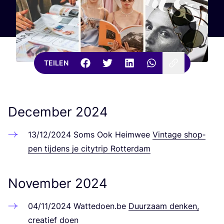
TEILEN
December
2024
13
/
12
/
2024
Soms Ook Heim­wee
Vin­ta­ge shop­
pen tij­dens je city­trip Rotterdam
November
2024
04
/
11
/
2024
Wat​te​doen​.be
Duurzaam den­ken,
crea­tief doen