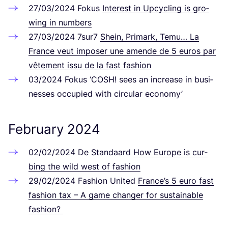
27
/
03
/
2024
Fokus
Inte­rest in Upcy­cling is gro­
wing in numbers
27
/
03
/
2024
7
sur
7
Shein, Pri­mark, Temu… La
France veut impo­ser une amen­de de
5
euros par
vête­ment issu de la fast fashion
03
/
2024
Fokus
‘
COSH
! sees an increase in busi­
nesses occu­p­ied with cir­cu­lar economy’
February
2024
02
/
02
/
2024
De Stan­da­ard
How Euro­pe is cur­
bing the wild west of fashion
29
/
02
/
2024
Fashion United
Fran­ce’s
5
euro fast
fashion tax – A game chan­ger for sus­tainable
fashion?