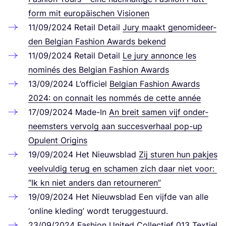
form mit euro­päi­schen Visionen
11
/
09
/
2024
Retail Detail
Jury maakt geno­mide­er­
den Bel­gi­an Fashion Awards bekend
11
/
09
/
2024
Retail Detail
Le jury annon­ce les
nomi­nés des Bel­gi­an Fashion Awards
13
/
09
/
2024
L’of­fi­ci­el
Bel­gi­an Fashion Awards
2024
: on con­nait les nom­més de cet­te année
17
/
09
/
2024
Made-In
An breit samen vijf onder­
neems­ters ver­volg aan suc­ces­ver­haal pop-up
Opu­lent Origins
19
/
09
/
2024
Het Nieuws­blad
Zij stu­ren hun pak­jes
veel­vul­dig terug en scha­men zich daar niet voor:
“
Ik kn niet anders dan retourneren”
19
/
09
/
2024
Het Nieuws­blad Een vijf­de van alle
‘
online kle­ding’ wordt teruggestuurd.
23
/
09
/
2024
Fashion United
Coll­ec­tief
013
Textiel