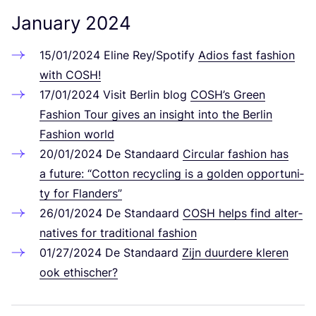
January
2024
15
/
01
/
2024
Eli­ne Rey/​Spotify
Adi­os fast fashion
with
COSH
!
17
/
01
/
2024
Visit Ber­lin blog
COS­H’s Green
Fashion Tour gives an insight into the Ber­lin
Fashion world
20
/
01
/
2024
De Stan­da­ard
Cir­cu­lar fashion has
a future:
“
Cot­ton recy­cling is a gol­den oppor­tu­ni­
ty for Flanders”
26
/
01
/
2024
De Stan­da­ard
COSH
helps find alter­
na­ti­ves for tra­di­tio­nal fashion
01
/
27
/
2024
De Stan­da­ard
Zijn duur­de­re kle­ren
ook ethischer?