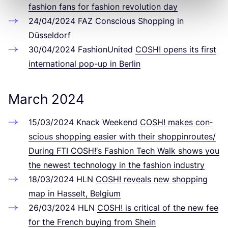
fashion fans for fashion revo­lu­ti­on day
24
/
04
/
2024
FAZ
Con­scious Shop­ping in
Düsseldorf
30
/
04
/
2024
Fashion­Uni­ted
COSH
! opens its first
inter­na­tio­nal pop-up in Berlin
March
2024
15
/
03
/
2024
Knack Weekend
COSH
! makes con­
scious shop­ping easier with their shoppinroutes/​
During
FTI
COSH
!‘s Fashion Tech Walk shows you
the newest tech­no­lo­gy in the fashion industry
18
/
03
/
2024
HLN
COSH
! reve­als new shop­ping
map in Has­selt, Belgium
26
/
03
/
2024
HLN
COSH
! is cri­ti­cal of the new fee
for the French buy­ing from Shein