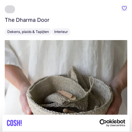
Favo
The Dharma Door
C
Dekens, plaids & Tapijten
Interieur
K