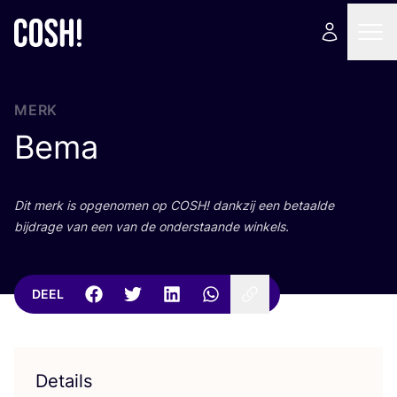
MERK
Bema
Dit merk is opge­no­men op
COSH
! dank­zij een betaal­de
bij­dra­ge van een van de onder­staan­de winkels.
DEEL
Details