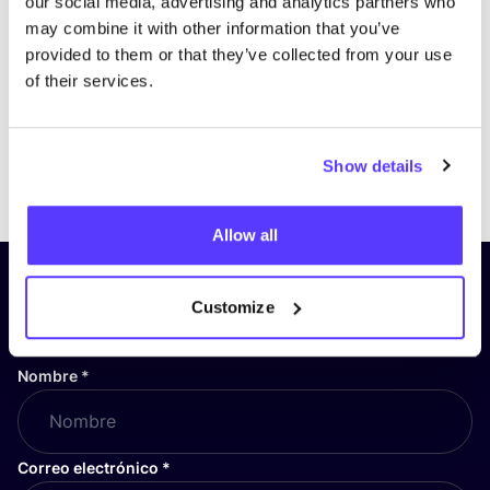
our social media, advertising and analytics partners who
may combine it with other information that you’ve
provided to them or that they’ve collected from your use
of their services.
Show details
Previous
Next
Allow all
¡Suscríbete a nuestro boletín
Customize
y mantente informado!
Nombre
*
Correo electrónico
*