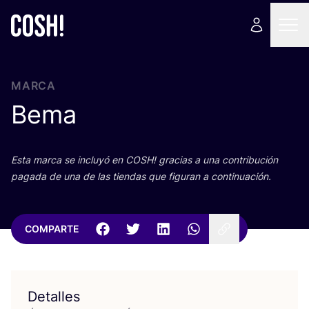
MARCA
Bema
Esta mar­ca se inclu­yó en
COSH
! gra­cias a una con­tri­bu­ción
paga­da de una de las tien­das que figu­ran a continuación.
COMPARTE
Detalles