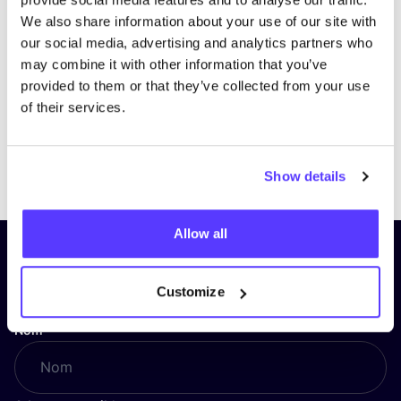
We also share information about your use of our site with
our social media, advertising and analytics partners who
may combine it with other information that you’ve
provided to them or that they’ve collected from your use
of their services.
Previous
Next
Show details
Allow all
Inscrivez-vous à notre lettre
d’information et restez informé !
Customize
Nom
*