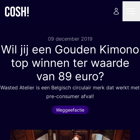
09 december 2019
Wil jij een Gouden Kimono
top winnen ter waarde
van
89
euro?
Wasted Ate­lier is een Bel­gisch cir­cu­lair merk dat werkt met
pre-con­su­mer afval!
Weggeefactie