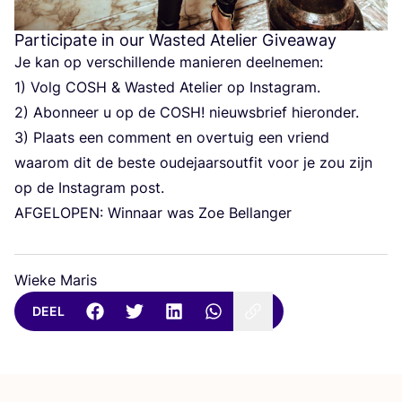
Participate in our Wasted Atelier Giveaway
Je kan op ver­schil­len­de manie­ren deelnemen:
1
) Volg
COSH
&
Wasted Ate­lier op Instagram.
2
) Abon­neer u op de
COSH
! nieuws­brief hieronder.
3
) Plaats een com­ment en over­tuig een vriend
waar­om dit de bes­te oude­jaarsout­fit voor je zou zijn
op de Inst­agram post.
AFGE­LO­PEN
: Win­naar was Zoe Bellanger
Wieke Maris
DEEL