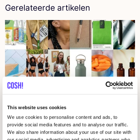
Gerelateerde artikelen
30 augustus 2022
Ont­dek de win­naar van de zero was­te
givea­way
2022
!
This website uses cookies
Weggeefactie
We use cookies to personalise content and ads, to
provide social media features and to analyse our traffic.
We also share information about your use of our site with
our social media, advertising and analytics partners who