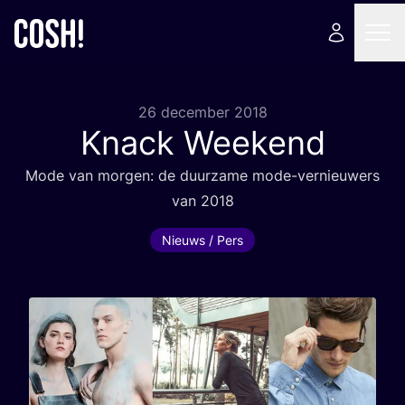
26 december 2018
Knack Weekend
Mode van mor­gen: de duur­za­me mode-ver­nieu­wers
van
2018
Nieuws / Pers