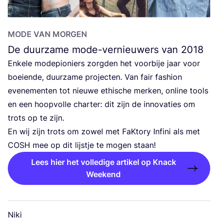
MODE VAN MORGEN
De duurzame mode-vernieuwers van
2018
Enke­le mode­pi­o­niers zorg­den het voor­bije jaar voor
boei­en­de, duur­za­me pro­jec­ten. Van fair fas­hi­on
eve­ne­men­ten tot nieu­we ethi­sche mer­ken, onli­ne tools
en een hoop­vol­le char­ter: dit zijn de inno­va­ties om
trots op te zijn.
En wij zijn trots om zowel met FaK­to­ry Infi­ni als met
COSH
mee op dit lijst­je te mogen staan!
Lees hier het volledige artikel op Knack
Weekend
Niki