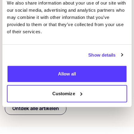
We also share information about your use of our site with
our social media, advertising and analytics partners who
may combine it with other information that you’ve
provided to them or that they’ve collected from your use
of their services.
Show details
20 mei 2026
Poli­tie­ke moties voor een beter
Allow all
kledingsysteem
Evenementen
Nieuws / Pers
Customize
Ontdek alle artikelen