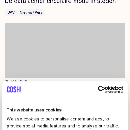
De data ach­ter cir­cu­lai­re mode in steden
UPV
Nieuws / Pers
26 mei 2026
WEAR
THE
DATA
:
COSH
! toont het ver­haal
ach­ter je kle­ding op Antwerp.Fashion Fes­ti­
val
2026
This website uses cookies
We use cookies to personalise content and ads, to
COSH! Leden Publiciteit
Evenementen
Nieuws / Pers
provide social media features and to analyse our traffic.