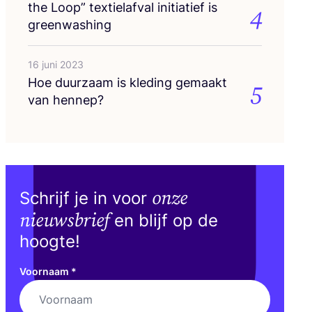
the Loop” tex­tiel­af­val ini­ti­a­tief is
4
greenwashing
16 juni 2023
Hoe duur­zaam is kle­ding gemaakt
5
van hennep?
onze
Schrijf je in voor
nieuwsbrief
en blijf op de
hoogte!
Voornaam
*