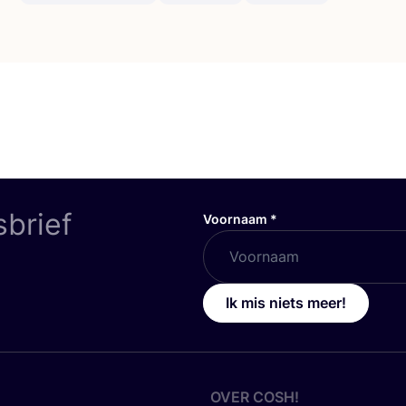
sbrief
Voornaam
*
Ik mis niets meer!
OVER
COSH
!