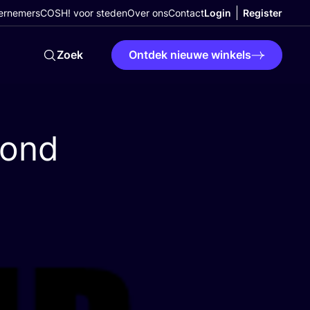
ernemers
COSH! voor steden
Over ons
Contact
Login
Register
Zoek
Ontdek nieuwe winkels
zond