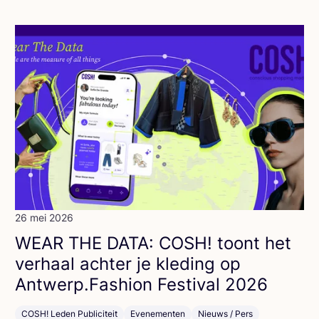
26 mei 2026
WEAR
THE
DATA
:
COSH
! toont het
ver­haal ach­ter je kle­ding op
Antwerp.Fashion Fes­ti­val
2026
COSH! Leden Publiciteit
Evenementen
Nieuws / Pers