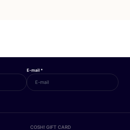
E-mail
*
COSH! GIFT CARD