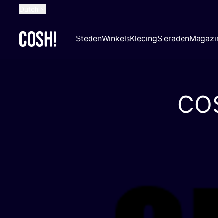
Dutch
English
Steden
Winkels
Kleding
Sieraden
Magazi
French
Spanish
German
CO
Croatian