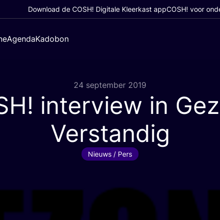
Download de COSH! Digitale Kleerkast app
COSH! voor ond
ne
Agenda
Kadobon
24 september 2019
SH
! interview in Ge
Verstandig
Nieuws / Pers