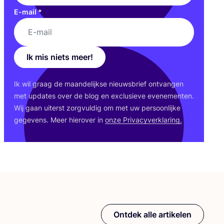
E-mail
*
Ik mis niets meer!
Ik wil graag de maan­de­lijk­se nieuws­brief ont­van­gen
met upda­tes over de blog en exclu­sie­ve eve­ne­men­ten.
Wij gaan uiterst zorg­vul­dig om met uw per­soon­lij­ke
gege­vens. Meer hier­over in
onze Pri­va­cy­ver­kla­ring.
Ontdek alle artikelen