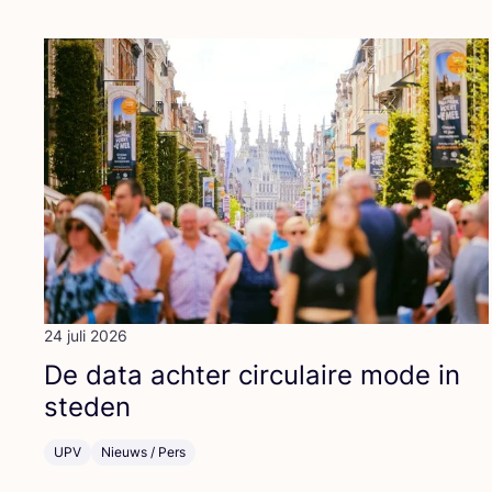
24 juli 2026
De data ach­ter cir­cu­lai­re mode in
steden
UPV
Nieuws / Pers