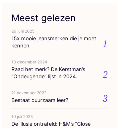
Meest gelezen
26 juni 2025
15
x mooie jeans­mer­ken die je moet
1
kennen
13 december 2024
Raad het merk? De Kerstman’s
2
“
Ondeu­gen­de” lijst in
2024
.
21 november 2022
3
Bestaat duur­zaam leer?
10 juli 2023
De illu­sie ont­ra­feld: H
&
M’s
“
Clo­se