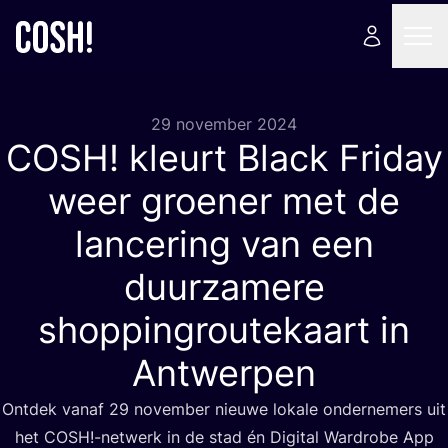
29 november 2024
COSH
! kleurt Black Friday
weer groener met de
lancering van een
duurzamere
shoppingroutekaart in
Antwerpen
Ont­dek van­af
29
novem­ber nieu­we loka­le onder­ne­mers uit
het
COSH
!-netwerk in de stad én Digi­tal Ward­ro­be App