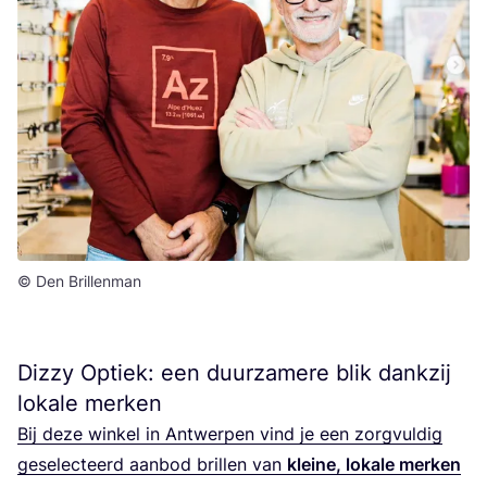
© Den Brillenman
Dizzy Optiek: een duurzamere blik dankzij
lokale merken
Bij deze win­kel in Ant­wer­pen vind je een zorg­vul­dig
gese­lec­teerd aan­bod bril­len van
klei­ne, loka­le mer­ken