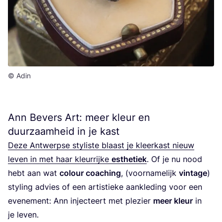
© Adin
Ann Bevers Art: meer kleur en
duurzaamheid in je kast
Deze Ant­werp­se sty­lis­te blaast je kleer­kast nieuw
leven in met haar kleur­rij­ke
esthe­tiek
. Of je nu nood
hebt aan wat
colour coa­ching
, (voor­na­me­lijk
vin­ta­ge
)
sty­ling advies of een artis­tie­ke aan­kle­ding voor een
eve­ne­ment: Ann injec­teert met ple­zier
meer kleur
in
je leven.