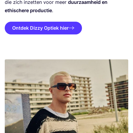
die zich inzet­ten voor meer
duur­zaam­heid en
ethi­sche­re pro­duc­tie
.
Ontdek Dizzy Optiek hier