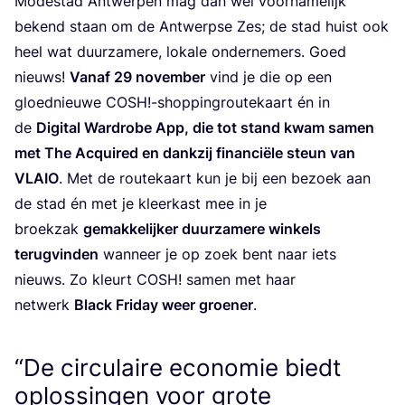
Mode­stad Ant­wer­pen mag dan wel voor­na­me­lijk
bekend staan om de Ant­werp­se Zes; de stad huist ook
heel wat duur­za­me­re, loka­le onder­ne­mers. Goed
nieuws!
Van­af
29
novem­ber
vind je die op een
gloed­nieu­we
COSH
!-shoppingroutekaart én in
de
Digi­tal Ward­ro­be App, die tot stand kwam samen
met The Acqui­red en dank­zij finan­ci­ë­le steun van
VLAIO
. Met de rou­te­kaart kun je bij een bezoek aan
de stad én met je kleer­kast mee in je
broek­zak
gemak­ke­lij­ker duur­za­me­re win­kels
terug­vin­den
wan­neer je op zoek bent naar iets
nieuws. Zo kleurt
COSH
! samen met haar
net­werk
Black Fri­day weer groe­ner
.
“De circulaire economie biedt
oplossingen voor grote