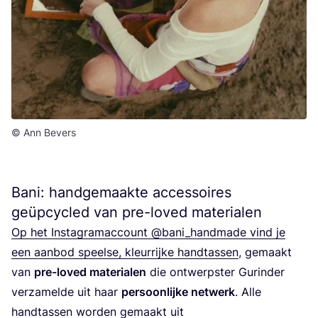
© Ann Bevers
Bani: handgemaakte accessoires
geüpcycled van pre-loved materialen
Op het Inst­agram­ac­count @bani_handmade vind je
een aan­bod speel­se, kleur­rij­ke hand­tas­sen
, gemaakt
van
pre-loved mate­ri­a­len
die ont­werp­ster Gur­in­der
ver­za­mel­de uit haar
per­soon­lij­ke net­werk
. Alle
hand­tas­sen wor­den gemaakt uit