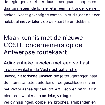
de regio gemak­ke­lij­ker duur­za­mer gaan shop­pen en
daar­bij met­een de loka­le retail een hart onder de riem
ste­ken
. Naast geves­tig­de namen, is er dit jaar ook een
hele­boel
nieuw talent
op de kaart te ontdekken.
Maak kennis met de nieuwe
COSH
!-ondernemers op de
Antwerpse routekaart
Adin: antieke juwelen met een verhaal
In deze win­kel in de
Ves­tingstraat
vind je
unie­ke,
his­to­ri­sche
juwe­len
die je terug­bren­gen naar
de inte­res­sant­ste peri­o­den uit de geschie­de­nis, van
het Vic­to­ri­aan­se tijd­perk tot Art Deco en retro. Adin
biedt een waai­er aan
antie­ke, vin­ta­ge
ver­lo­vings­rin­gen, oor­bel­len, bro­ches, arm­ban­den en