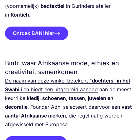
(voor­na­me­lijk)
bedtex­tiel
in Gur­in­ders ate­lier
in
Kon­tich
.
Ontdek BANI hier
Binti: waar Afrikaanse mode, ethiek en
creativiteit samenkomen
De naam van deze win­kel bete­kent
“
doch­ters” in het
Swa­hi­li
en biedt een uit­ge­breid aan­bod
aan de meest
keur­rij­ke
kle­dij, schoe­nen, tas­sen, juwe­len en
deco­ra­tie
. Foun­der Adhi selec­teert daar­voor een
vast
aan­tal Afri­kaan­se mer­ken
, die regel­ma­tig wor­den
afge­wis­seld met Europese.