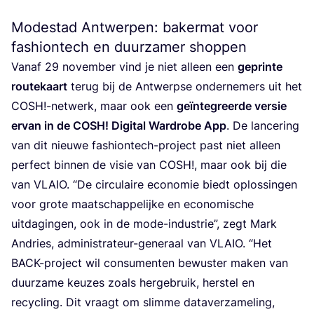
Modestad Antwerpen: bakermat voor
fashiontech en duurzamer shoppen
Van­af
29
novem­ber vind je niet alleen een
geprin­te
rou­te­kaart
terug bij de Ant­werp­se onder­ne­mers uit het
COSH
!-netwerk, maar ook een
geïn­te­greer­de ver­sie
ervan in de
COSH
! Digi­tal Ward­ro­be App
. De lan­ce­ring
van dit nieu­we fas­hi­on­tech-pro­ject past niet alleen
per­fect bin­nen de visie van
COSH
!, maar ook bij die
van
VLAIO
.
“
De cir­cu­lai­re eco­no­mie biedt oplos­sin­gen
voor gro­te maat­schap­pe­lij­ke en eco­no­mi­sche
uit­da­gin­gen, ook in de mode-indu­strie”, zegt Mark
Andries, admi­ni­stra­teur-gene­raal van
VLAIO
.
“
Het
BACK-pro­ject wil con­su­men­ten bewus­ter maken van
duur­za­me keu­zes zoals her­ge­bruik, her­stel en
recy­cling. Dit vraagt om slim­me data­ver­za­me­ling,