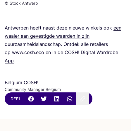
© Stock Antwerp
Ant­wer­pen heeft naast deze nieu­we win­kels ook
een
waai­er aan geves­tig­de waar­den in zijn
duur­zaam­heids­land­schap
. Ont­dek alle retai­lers
op
www.cosh.eco
en in de
COSH
! Digi­tal Ward­ro­be
App
.
Belgium COSH!
Community Manager Belgium
DEEL