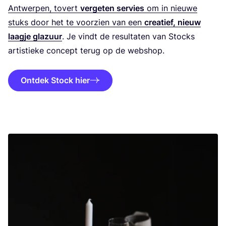
Ant­wer­pen, tovert
ver­ge­ten ser­vies
om in nieu­we
stuks door het te voor­zien van een
cre­a­tief, nieuw
laag­je gla­zuur
. Je vindt de resul­ta­ten van Stocks
artis­tie­ke con­cept terug op de webshop.
Ontdek Stock hier