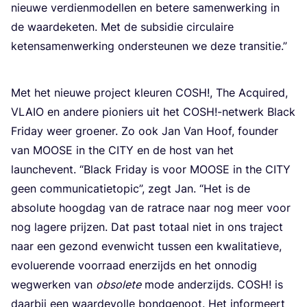
nieu­we ver­dien­mo­del­len en bete­re samen­wer­king in
de waar­de­ke­ten. Met de sub­si­die cir­cu­lai­re
keten­sa­men­wer­king onder­steu­nen we deze transitie.”
Met het nieu­we pro­ject kleu­ren
COSH
!, The Acqui­red,
VLAIO
en ande­re pio­niers uit het
COSH
!-netwerk Black
Fri­day weer groe­ner. Zo ook Jan Van Hoof, foun­der
van
MOO­SE
in the
CITY
en de host van het
laun­che­vent.
“
Black Fri­day is voor
MOO­SE
in the
CITY
geen com­mu­ni­ca­tie­to­pic”, zegt Jan.
“
Het is de
abso­lu­te hoog­dag van de rat­ra­ce naar nog meer voor
nog lage­re prij­zen. Dat past totaal niet in ons tra­ject
naar een gezond even­wicht tus­sen een kwa­li­ta­tie­ve,
evo­lu­e­ren­de voor­raad ener­zijds en het onno­dig
weg­wer­ken van
obso­le­te
mode ander­zijds.
COSH
! is
daar­bij een waar­de­vol­le bond­ge­noot. Het infor­meert