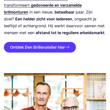
trans­for­meert
gedo­neer­de en ver­za­mel­de
bril­mon­tu­ren
in een nieuw,
betaal­baar
paar. Zijn
doel?
Een hel­der zicht voor ieder­een
, onge­acht je
leef­tijd of ach­ter­grond. Hij werkt daar­voor samen met
men­sen met een
afstand tot te regu­lie­re arbeids­markt
.
Ontdek Den Brillenatelier hier