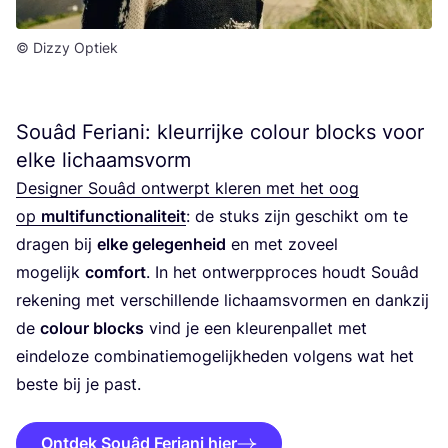
© Dizzy Optiek
Souâd Feriani: kleurrijke colour blocks voor
elke lichaamsvorm
Desig­ner Souâd ont­werpt kle­ren met het oog
op
mul­ti­func­ti­o­na­li­teit
: de stuks zijn geschikt om te
dra­gen bij
elke gele­gen­heid
en met zoveel
moge­lijk
com­fort
. In het ont­werp­pro­ces houdt Souâd
reke­ning met ver­schil­len­de lichaams­vor­men en dank­zij
de
colour blocks
vind je een kleu­ren­pal­let met
ein­de­lo­ze com­bi­na­tie­mo­ge­lijk­he­den vol­gens wat het
bes­te bij je past.
Ontdek Souâd Feriani hier