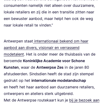
con­su­men­ten name­lijk niet alleen over duur­za­me­re,
loka­le retai­lers en zij die in een tran­si­tie zit­ten naar
een bewus­ter aan­bod, maar helpt hen ook de weg
naar loka­le retail te vinden.”
Ant­wer­pen staat
inter­na­ti­o­naal bekend om haar
aan­bod aan divers, visi­o­nair en ver­ras­send
mode­ta­lent
. Het is onder meer de thuis­ba­sis van de
beroem­de
Konink­lij­ke Aca­de­mie voor Scho­ne
Kun­sten
, waar de
Ant­werp­se Zes
in de jaren
80
afstu­deer­den. Sinds­dien heeft de stad zijn stem­pel
gedrukt op het
inter­na­ti­o­na­le mode­land­schap
en heeft het haar aan­bod aan duur­za­me­re retai­lers,
ont­wer­pers en ate­liers sterk uitgebreid.
Met de Ant­werp­se rou­te­kaart kun je
bij je bezoek aan