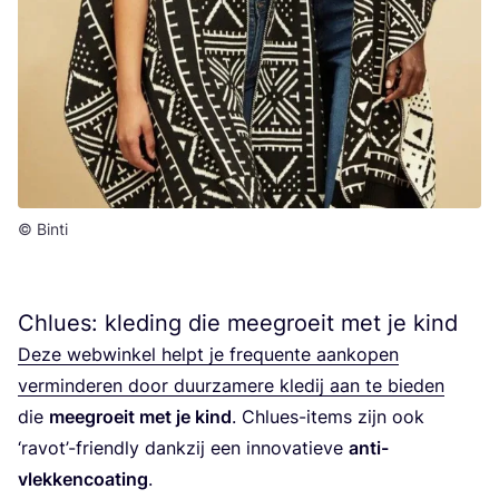
© Binti
Chlues: kleding die meegroeit met je kind
Deze web­win­kel helpt je fre­quen­te aan­ko­pen
ver­min­de­ren door duur­za­me­re kle­dij aan te bie­den
die
mee­groeit met je kind
. Chlues-items zijn ook
‘
ravot’-friendly dank­zij een inno­va­tie­ve
anti-
vlek­ken­coa­ting
.