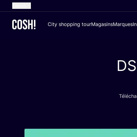
French
English
City shopping tour
Magasins
Marques
I
Dutch
Spanish
German
D
Croatian
Télé­cha