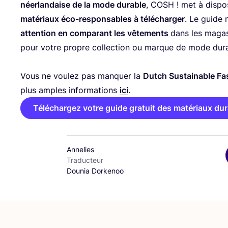
néer­lan­daise de la mode durable
,
COSH
! met à dis­po­
maté­riaux éco-res­pon­sables à télé­char­ger
. Le guide 
atten­tion en com­pa­rant les vête­ments
dans les maga­s
pour votre propre col­lec­tion ou marque de mode dur
Vous ne vou­lez pas man­quer la
Dutch Sus­tai­nable F
plus amples infor­ma­tions
ici
.
Téléchargez votre guide gratuit des matériaux dura
Annelies
Traducteur
Dounia Dorkenoo