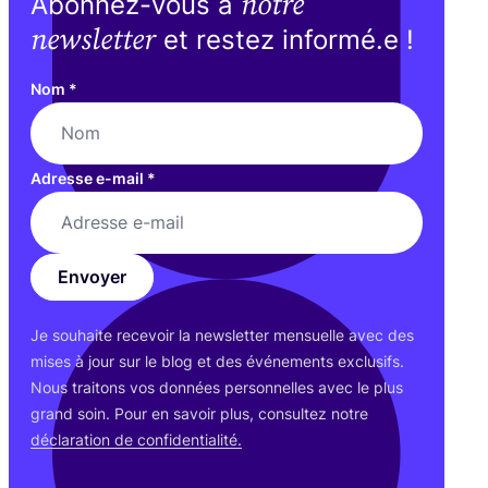
notre
Abonnez-vous à
newsletter
et restez informé.e !
Nom
*
Adresse e-mail
*
Envoyer
Je sou­haite rece­voir la news­let­ter men­suelle avec des
mises à jour sur le blog et des évé­ne­ments exclu­sifs.
Nous trai­tons vos don­nées per­son­nelles avec le plus
grand soin. Pour en savoir plus, consul­tez notre
décla­ra­tion de confidentialité.