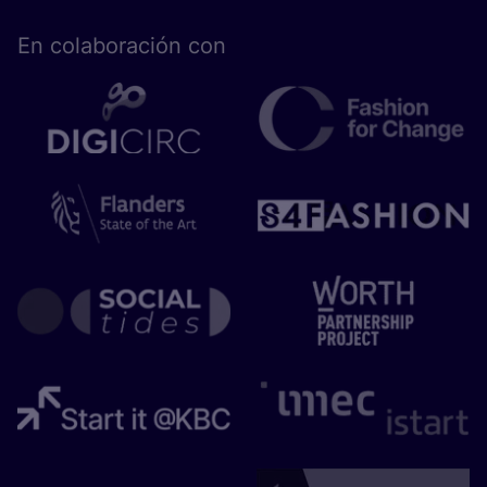
En cola­bo­ra­ción con