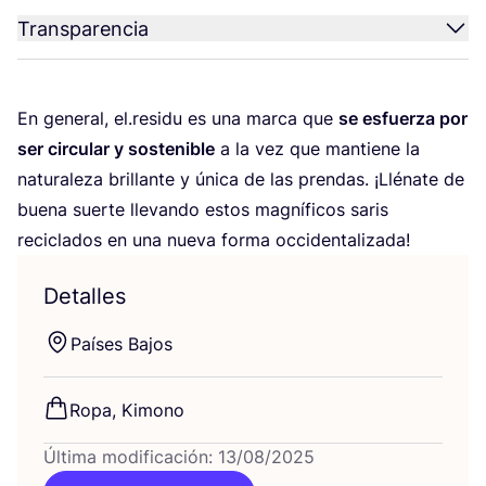
Transparencia
En gene­ral, el.residu es una mar­ca que
se esfuer­za por
ser cir­cu­lar y sos­te­ni­ble
a la vez que man­tie­ne la
natu­ra­le­za bri­llan­te y úni­ca de las pren­das. ¡Llé­na­te de
bue­na suer­te lle­van­do estos mag­ní­fi­cos saris
reci­cla­dos en una nue­va for­ma occidentalizada!
Detalles
Paí­ses Bajos
Ropa, Kimono
Última modificación: 13/08/2025