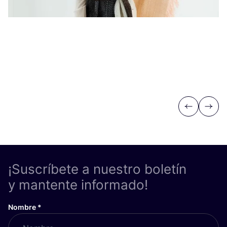
Vi
Previous
Next
¡Suscríbete a nuestro boletín
y mantente informado!
Nombre
*