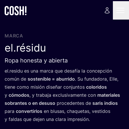
MARCA
el.résidu
Ropa honesta y abierta
el.residu es una mar­ca que desa­fía la con­cep­ción
común de
sos­te­ni­ble = abu­rri­do
. Su fun­da­do­ra, Elle,
tie­ne como misión dise­ñar con­jun­tos
colo­ri­dos
y
cómo­dos
, y tra­ba­ja exclu­si­va­men­te con
mate­ria­les
sobran­tes o en desuso
pro­ce­den­tes de
saris indios
para
con­ver­tir­los
en blu­sas, cha­que­tas, ves­ti­dos
y fal­das que dejen una cla­ra impresión.