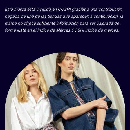
Esta mar­ca está inclui­da en
COSH
! gra­cias a una con­tri­bu­ción
paga­da de una de las tien­das que apa­re­cen a con­ti­nua­ción, la
mar­ca no ofre­ce sufi­cien­te infor­ma­ción para ser valo­ra­da de
for­ma jus­ta en el Índi­ce de Mar­cas
COSH
! Índi­ce de mar­cas
.