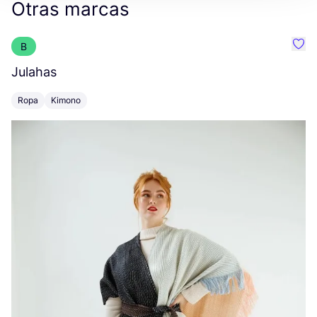
Otras marcas
B
Favo
Julahas
O
Ropa
Kimono