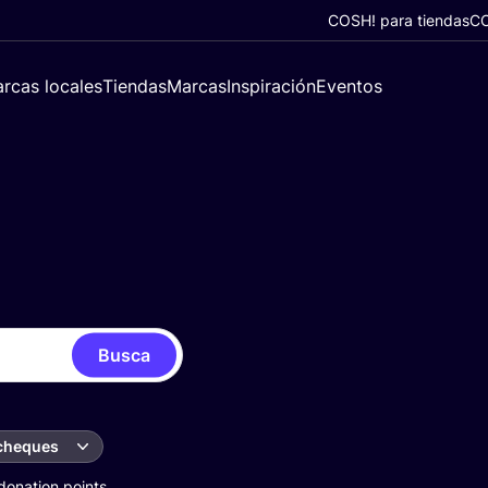
COSH! para tiendas
CO
rcas locales
Tiendas
Marcas
Inspiración
Eventos
Busca
 cheques
donation points