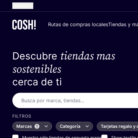
Spanish
English
Rutas de compras locales
Tiendas y ma
Dutch
French
tiendas mas
Descubre
German
Croatian
sostenibles
cerca de ti
FILTROS
Marcas
Categoría
Tarjetas regalo y
1
Muestra sólo tiendas de segunda mano
Show textile 