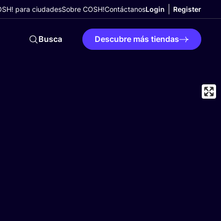
SH! para ciudades
Sobre COSH!
Contáctanos
Login
Register
Busca
Descubre más tiendas