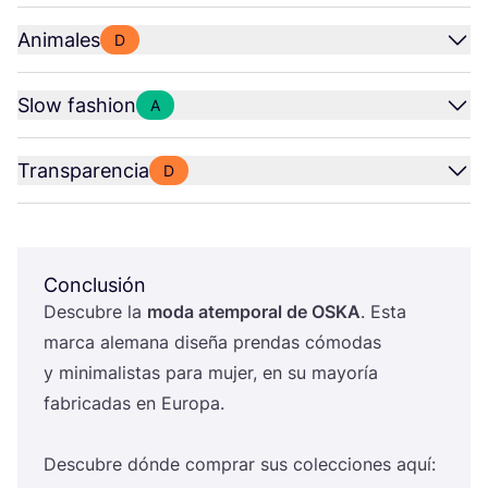
Animales
D
Slow fashion
A
Transparencia
D
Conclusión
Des­cu­bre la
moda atem­po­ral de
OSKA
. Esta
mar­ca ale­ma­na dise­ña pren­das cómo­das
y mini­ma­lis­tas para mujer, en su mayo­ría
fabri­ca­das en Euro­pa.
Des­cu­bre dón­de com­prar sus colec­cio­nes aquí: