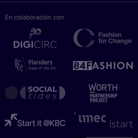
En cola­bo­ra­ción con