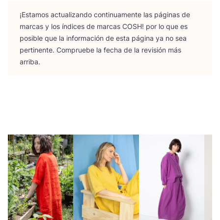
¡Esta­mos actua­li­zan­do con­ti­nua­men­te las pági­nas de
mar­cas y los índi­ces de mar­cas
COSH
! por lo que es
posi­ble que la infor­ma­ción de esta pági­na ya no sea
per­ti­nen­te. Com­prue­be la fecha de la revi­sión más
arriba.