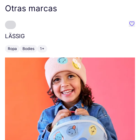
Otras marcas
Favo
LÄSSIG
E
Ropa
Bodies
1+