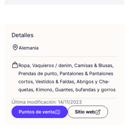
Detalles
Ale­ma­nia
Ropa, Vaquie­ros / denim, Cami­sas
&
Blu­sas,
Pren­das de pun­to, Pan­ta­lo­nes
&
Pan­ta­lo­nes
cor­tos, Ves­ti­dos
&
Fal­das, Abri­gos y Cha­
que­tas, Kimono, Guan­tes, bufan­das y gorros
Última modificación: 14/11/2023
Puntos de venta
Sitio web