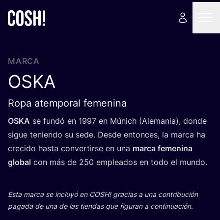
MARCA
OSKA
Ropa atemporal femenina
OSKA
se fun­dó en
1997
en Múnich (Ale­ma­nia), don­de
sigue tenien­do su sede. Des­de enton­ces, la mar­ca ha
cre­ci­do has­ta con­ver­tir­se en una
mar­ca feme­ni­na
glo­bal
con más de
250
emplea­dos en todo el mundo.
Esta mar­ca se inclu­yó en
COSH
! gra­cias a una con­tri­bu­ción
paga­da de una de las tien­das que figu­ran a continuación.