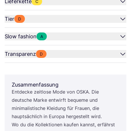
Lieferkette
C
Tier
D
Slow fashion
A
Transparenz
D
Zusammenfassung
Ent­de­cke zeit­lo­se Mode von
OSKA
. Die
deut­sche Mar­ke ent­wirft beque­me und
mini­ma­lis­ti­sche Klei­dung für Frau­en, die
haupt­säch­lich in Euro­pa her­ge­stellt wird.
Wo du die Kol­lek­tio­nen kau­fen kannst, erfährst