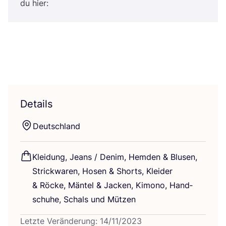
du hier:
Details
Deutsch­land
Klei­dung, Jeans / Den­im, Hem­den
&
Blu­sen,
Strick­wa­ren, Hosen
&
Shorts, Klei­der
&
Röcke, Män­tel
&
Jacken, Kimo­no, Hand­
schu­he, Schals und Mützen
Letzte Veränderung: 14/11/2023