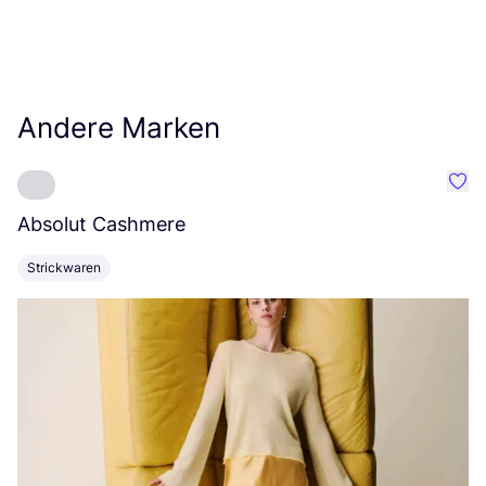
Andere Marken
Favo
Absolut Cashmere
B
Strickwaren
K