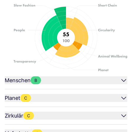
Menschen
B
Planet
C
Zirkulär
C