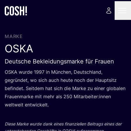
MARKE
OSKA
Deutsche Bekleidungsmarke für Frauen
OSKA
wur­de
1997
in Mün­chen, Deutsch­land,
gegrün­det, wo sich auch heu­te noch der Haupt­sitz
befin­det. Seit­dem hat sich die Mar­ke zu einer glo­ba­len
Frau­en­mar­ke mit mehr als
250
Mitarbeiter:innen
welt­weit entwickelt.
Die­se Mar­ke wur­de dank eines finan­zi­el­len Bei­trags eines der
unten­ste­hen­den Geschäf­te in
COSH
! aufgenommen.