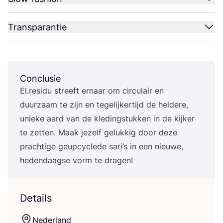
Transparantie
Conclusie
El.residu streeft ernaar om cir­cu­lair en
duur­zaam te zijn en tege­lij­ker­tijd de hel­de­re,
unie­ke aard van de kle­ding­stuk­ken in de kij­ker
te zet­ten. Maak jezelf geluk­kig door deze
prach­ti­ge geup­cy­cle­de sari’s in een nieu­we,
heden­daag­se vorm te dragen!
Details
Neder­land