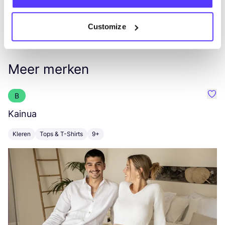
Customize
Meer merken
B
Favo
Kainua
S
Kleren
Tops & T-Shirts
9+
K