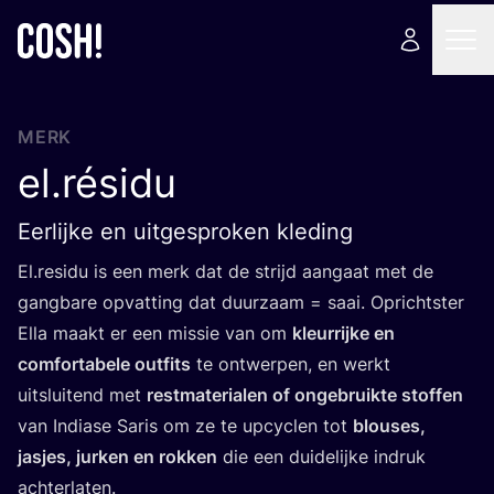
MERK
el.résidu
Eerlijke en uitgesproken kleding
El.residu is een merk dat de strijd aan­gaat met de
gang­ba­re opvat­ting dat duur­zaam = saai. Opricht­ster
Ella maakt er een mis­sie van om
kleur­rij­ke en
com­for­ta­be­le out­fits
te ont­wer­pen, en werkt
uit­slui­tend met
rest­ma­te­ri­a­len of onge­bruik­te stof­fen
van Indi­a­se Saris om ze te upcy­clen tot
blou­ses,
jas­jes, jur­ken en rok­ken
die een dui­de­lij­ke indruk
achterlaten.