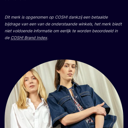
Dit merk is opge­no­men op
COSH
! dank­zij een betaal­de
bij­dra­ge van een van de onder­staan­de win­kels, het merk biedt
niet vol­doen­de infor­ma­tie om eer­lijk te wor­den beoor­deeld in
de
COSH
! Brand Index
.