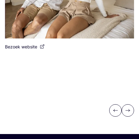
Bezoek website
Be
Previous
Next