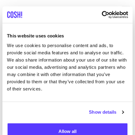
Wear For Life Campagne
like
This website uses cookies
We use cookies to personalise content and ads, to
provide social media features and to analyse our traffic.
We also share information about your use of our site with
our social media, advertising and analytics partners who
may combine it with other information that you’ve
Aan route toevoegen
Bezoek webshop
provided to them or that they’ve collected from your use
of their services.
List
Map
Show details
Allow all