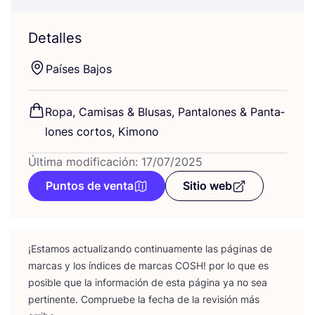
Detalles
Paí­ses Bajos
Ropa, Cami­sas
&
Blu­sas, Pan­ta­lo­nes
&
Pan­ta­
lo­nes cor­tos, Kimono
Última modificación: 17/07/2025
Puntos de venta
Sitio web
¡Esta­mos actua­li­zan­do con­ti­nua­men­te las pági­nas de
mar­cas y los índi­ces de mar­cas
COSH
! por lo que es
posi­ble que la infor­ma­ción de esta pági­na ya no sea
per­ti­nen­te. Com­prue­be la fecha de la revi­sión más