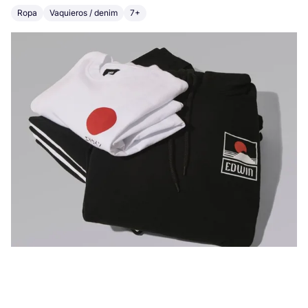
Ropa
Vaquieros / denim
7+
Vi