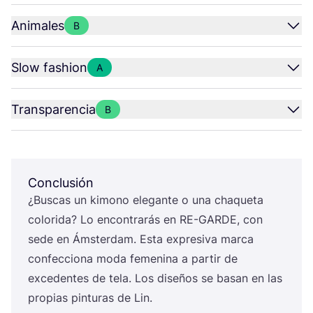
Animales
B
Slow fashion
A
Transparencia
B
Conclusión
¿Bus­cas un kimono ele­gan­te o una cha­que­ta
colo­ri­da? Lo encon­tra­rás en
RE-GAR­DE
, con
sede en Áms­ter­dam. Esta expre­si­va mar­ca
con­fec­cio­na moda feme­ni­na a par­tir de
exce­den­tes de tela. Los dise­ños se basan en las
pro­pias pin­tu­ras de Lin.