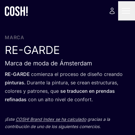
MARCA
RE-GARDE
Marca de moda de Ámsterdam
RE-GAR­DE
comien­za el pro­ce­so de dise­ño crean­do
pin­tu­ras.
Duran­te la pin­tu­ra, se crean estruc­tu­ras,
colo­res y patro­nes, que
se tra­du­cen en pren­das
refi­na­das
con un alto nivel de confort.
¡Este
COSH
! Brand Index se ha cal­cu­la­do
gra­cias a la
con­tri­bu­ción de uno de los siguien­tes comercios.