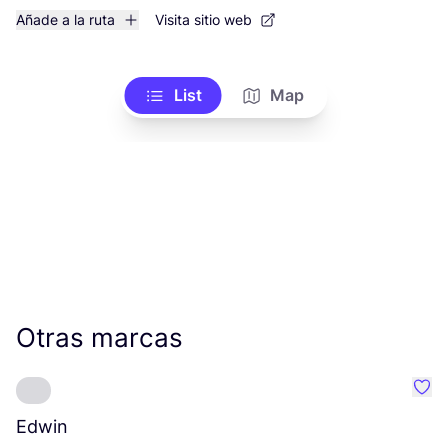
Añade a la ruta
Visita sitio web
List
Map
Otras marcas
Favo
Edwin
O