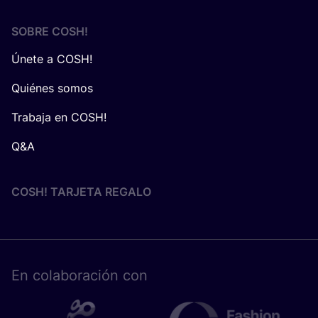
SOBRE
COSH
!
Únete a COSH!
Quiénes somos
Trabaja en COSH!
Q&A
COSH! TARJETA REGALO
En cola­bo­ra­ción con