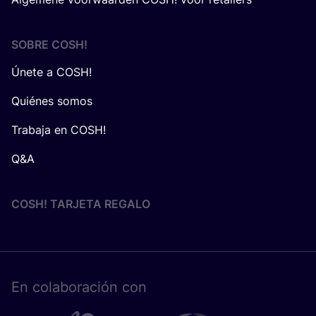
SOBRE
COSH
!
Únete a COSH!
Quiénes somos
Trabaja en COSH!
Q&A
COSH! TARJETA REGALO
En cola­bo­ra­ción con