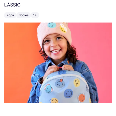
LÄSSIG
H
Ropa
Bodies
1+
C