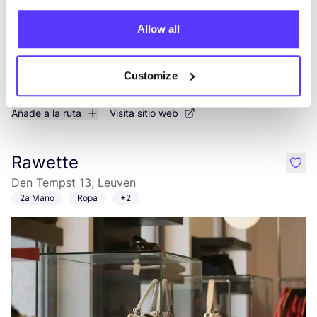
Allow all
Customize
Añade a la ruta
Visita sitio web
Rawette
like
Den Tempst 13, Leuven
2a Mano
Ropa
+2