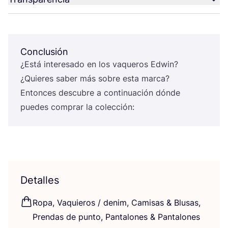
Conclusión
¿Está intere­sa­do en los vaque­ros Edwin?
¿Quie­res saber más sobre esta mar­ca?
Enton­ces des­cu­bre a con­ti­nua­ción dón­de
pue­des com­prar la colección:
Detalles
Ropa, Vaquie­ros / denim, Cami­sas
&
Blu­sas,
Pren­das de pun­to, Pan­ta­lo­nes
&
Pan­ta­lo­nes