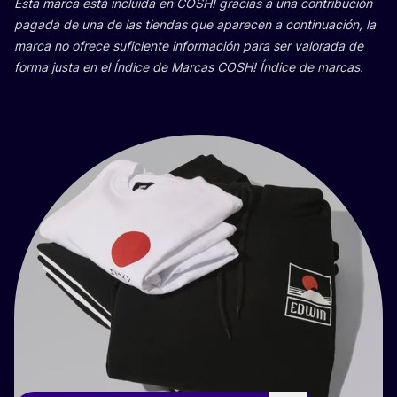
Esta mar­ca está inclui­da en
COSH
! gra­cias a una con­tri­bu­ción
paga­da de una de las tien­das que apa­re­cen a con­ti­nua­ción, la
mar­ca no ofre­ce sufi­cien­te infor­ma­ción para ser valo­ra­da de
for­ma jus­ta en el Índi­ce de Mar­cas
COSH
! Índi­ce de mar­cas
.