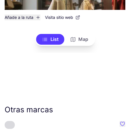
Añade a la ruta
Visita sitio web
List
Map
Otras marcas
Favo