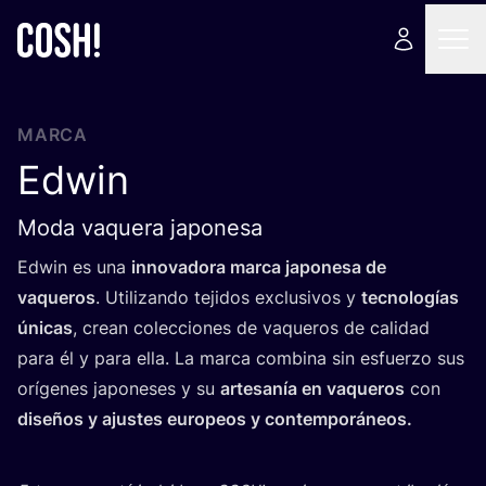
MARCA
Edwin
Moda vaquera japonesa
Edwin es una
inno­va­do­ra mar­ca japo­ne­sa de
vaque­ros
. Uti­li­zan­do teji­dos exclu­si­vos y
tec­no­lo­gías
úni­cas
, crean colec­cio­nes de vaque­ros de cali­dad
para él y para ella. La mar­ca com­bi­na sin esfuer­zo sus
orí­ge­nes japo­ne­ses y su
arte­sa­nía en vaque­ros
con
dise­ños y ajus­tes euro­peos y contemporáneos.