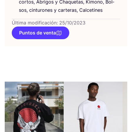
cor­tos, Abri­gos y Cha­que­tas, Kimono, Bol­
sos, cin­tu­ro­nes y car­te­ras, Calcetines
Última modificación: 25/10/2023
Puntos de venta