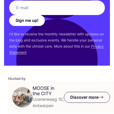
Sign me up!
I’d like to receive the monthly newsletter with updates on
the blog and exclusive events. We handle your personal
data with the utmost care. More about this in our
Privacy
Statement
.
Hosted by
MOOSE
in
the
CITY
Discover more
IJzerenwaag 10,
Antwerpen