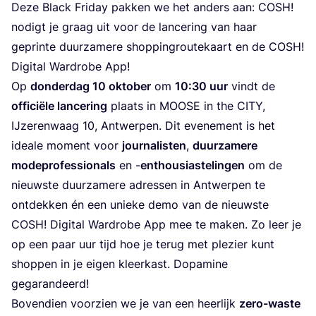
Deze Black Friday pakken we het anders aan:
COSH
!
nodigt je graag uit voor de lancering van haar
geprinte duurzamere shoppingroutekaart en de
COSH
!
Digital Wardrobe App!
Op
don­der­dag
10
okto­ber
om
10
:
30
uur
vindt de
offi­ci­ë­le lan­ce­ring
plaats in
MOOSE
in the
CITY
,
IJzerenwaag
10
, Antwerpen. Dit evenement is het
ideale moment voor
journalisten
,
duurzamere
modeprofessionals
en -
enthousiastelingen
om de
nieuwste duurzamere adressen in Antwerpen te
ontdekken én een unieke demo van de nieuwste
COSH
! Digital Wardrobe App mee te maken. Zo leer je
op een paar uur tijd hoe je terug met plezier kunt
shoppen in je eigen kleerkast. Dopamine
gegarandeerd!
Bovendien voorzien we je van een heerlijk
zero-waste