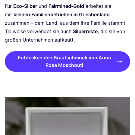
Für
Eco-Sil­ber
und
Fair­mi­ned-Gold
arbei­tet sie
mit
klei­nen Fami­li­en­be­trie­ben in Grie­chen­land
zusam­men – dem Land, aus dem ihre Fami­lie stammt.
Teil­wei­se ver­wen­det sie auch
Sil­ber­res­te
, die sie von
gro­ßen Unter­neh­men aufkauft.
Entdecken den Brautschmuck von Anna
Rosa Moschouti