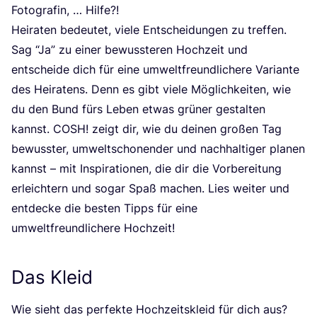
Foto­gra­fin, … Hilfe?!
Hei­ra­ten bedeu­tet, vie­le Ent­schei­dun­gen zu tref­fen.
Sag
“
Ja” zu einer bewuss­te­ren Hoch­zeit und
ent­schei­de dich für eine umwelt­freund­li­che­re Vari­an­te
des Hei­ra­tens. Denn es gibt vie­le Mög­lich­kei­ten, wie
du den Bund fürs Leben etwas grü­ner gestal­ten
kannst.
COSH
! zeigt dir, wie du dei­nen gro­ßen Tag
bewuss­ter, umwelt­scho­nen­der und nach­hal­ti­ger pla­nen
kannst – mit Inspi­ra­tio­nen, die dir die Vor­be­rei­tung
erleich­tern und sogar Spaß machen. Lies wei­ter und
ent­de­cke die bes­ten Tipps für eine
umwelt­freund­li­che­re Hochzeit!
Das Kleid
Wie sieht das per­fek­te Hoch­zeits­kleid für dich aus?