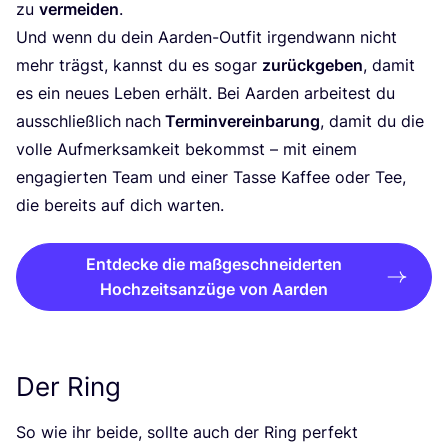
zu
ver­mei­den
.
Und wenn du dein Aar­den-Out­fit irgend­wann nicht
mehr trägst, kannst du es sogar
zurück­ge­ben
, damit
es ein neu­es Leben erhält. Bei Aar­den arbei­test du
aus­schließ­lich
nach
Ter­min­ver­ein­ba­rung
, damit du die
vol­le Auf­merk­sam­keit bekommst – mit einem
enga­gier­ten Team und einer Tas­se Kaf­fee oder Tee,
die bereits auf dich warten.
Entdecke die maßgeschneiderten
Hochzeitsanzüge von Aarden
Der Ring
So wie ihr bei­de, soll­te auch der Ring per­fekt