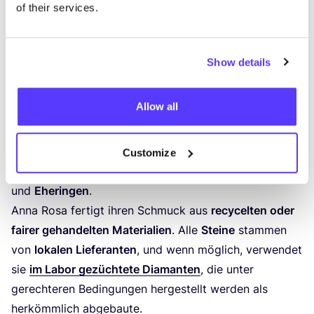
of their services.
Anna Rosa Moschouti
MINI­MA­LIS­TI­SCHER (HOCH­ZEITS-) SCHMUCK AUS
Show details
ANTWERPEN
Du liebst
moder­nen, zeit­lo­sen und
Allow all
ver­ant­wor­tungs­vol­le­ren Schmuck
? Dann bist du
bei
Anna Rosa Moschou­ti
in
Ant­wer­pen
genau rich­tig.
In ihrem Laden fin­dest du eine Aus­wahl
Customize
an
wun­der­schö­nem Braut­schmuck
,
Ver­lo­bungs­rin­gen
und
Ehe­rin­gen
.
Anna Rosa fer­tigt ihren Schmuck aus
recy­cel­ten oder
fai­rer gehan­del­ten Mate­ria­li­en
. Alle
Stei­ne
stam­men
von
loka­len Lie­fe­ran­ten
, und wenn mög­lich, ver­wen­det
sie
im Labor gezüch­te­te Dia­man­ten
, die unter
gerech­te­ren Bedin­gun­gen her­ge­stellt wer­den als
her­kömm­lich abgebaute.