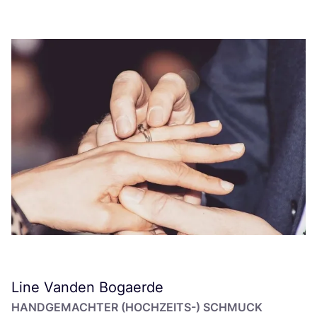
Line Vanden Bogaerde
HAND­GE­MACH­TER (HOCH­ZEITS-) SCHMUCK