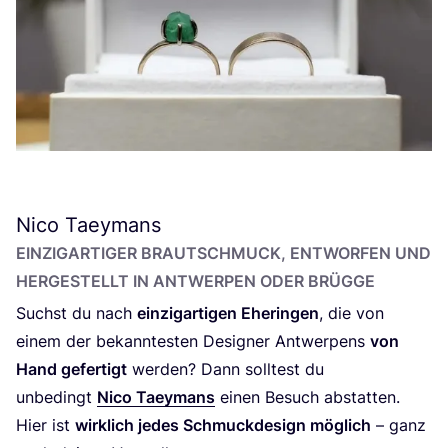
Nico Taeymans
EIN­ZIG­AR­TI­GER BRAUT­SCHMUCK, ENT­WOR­FEN UND
HER­GE­STELLT IN ANT­WER­PEN ODER BRÜGGE
Suchst du nach
ein­zig­ar­ti­gen Ehe­rin­gen
, die von
einem der bekann­tes­ten Desi­gner Ant­wer­pens
von
Hand gefer­tigt
wer­den? Dann soll­test du
unbe­dingt
Nico Taey­mans
einen Besuch abstat­ten.
Hier ist
wirk­lich jedes Schmuck­de­sign mög­lich
– ganz