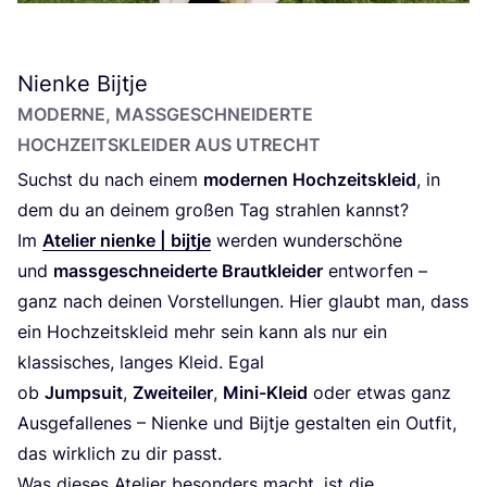
Nienke Bijtje
MODER­NE, MASS­GE­SCHNEI­DER­TE H
OCH­ZEITS­KLEI­DER AUS UTRECHT
Suchst du nach einem
moder­nen Hoch­zeits­kleid
, in
dem du an dei­nem gro­ßen Tag strah­len kannst?
Im
Ate­lier nien­ke | bijt­je
wer­den wun­der­schö­ne
und
mass­ge­schnei­der­te Braut­klei­der
ent­wor­fen –
ganz nach dei­nen Vor­stel­lun­gen. Hier glaubt man, dass
ein Hoch­zeits­kleid mehr sein kann als nur ein
klas­si­sches, lan­ges Kleid. Egal
ob
Jump­su­it
,
Zwei­tei­ler
,
Mini-Kleid
oder etwas ganz
Aus­ge­fal­le­nes – Nien­ke und Bijt­je gestal­ten ein Out­fit,
das wirk­lich zu dir passt.
Was die­ses Ate­lier beson­ders macht, ist die