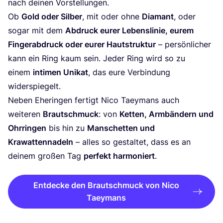
nach dei­nen Vorstellungen.
Ob
Gold oder Sil­ber
, mit oder ohne
Dia­mant
, oder
sogar mit dem
Abdruck eurer Lebens­li­nie, eurem
Fin­ger­ab­druck oder eurer Haut­struk­tur
– per­sön­li­cher
kann ein Ring kaum sein. Jeder Ring wird so zu
einem
inti­men Uni­kat
, das eure Ver­bin­dung
widerspiegelt.
Neben Ehe­rin­gen fer­tigt Nico Taey­mans auch
wei­te­ren
Braut­schmuck
: von
Ket­ten, Arm­bän­dern und
Ohr­rin­gen
bis hin zu
Man­schet­ten und
Kra­wat­ten­na­deln
– alles so gestal­tet, dass es an
dei­nem gro­ßen Tag
per­fekt har­mo­niert
.
Entdecke den Brautschmuck von Nico
Taeymans