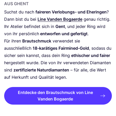
AUS GHENT
Suchst du nach
fai­re­ren Ver­lo­bungs- und Ehe­rin­gen
?
Dann bist du bei
Line Van­den Bogaer­de
genau rich­tig.
Ihr Ate­lier befin­det sich in
Gent
, und jeder Ring wird
von ihr per­sön­lich
ent­wor­fen und gefer­tigt
.
Für ihren
Braut­schmuck
ver­wen­det sie
aus­schließ­lich
18
-karä­ti­ges Fair­mi­ned-Gold
, sodass du
sicher sein kannst, dass dein Ring
ethi­scher und fai­rer
her­ge­stellt wur­de. Die von ihr ver­wen­de­ten Dia­man­ten
sind
zer­ti­fi­zier­te Natur­dia­man­ten
– für alle, die Wert
auf Her­kunft und Qua­li­tät legen.
Entdecke den Brautschmuck von Line
Vanden Bogaerde