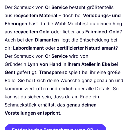
Der Schmuck von
Or Ser­vice
besteht größ­ten­teils
aus
recy­cel­tem Mate­ri­al
– doch bei
Ver­lo­bungs- und
Ehe­rin­gen
hast du die Wahl: Möch­test du dei­nen Ring
aus
recy­cel­tem Gold
oder lie­ber aus
Fair­mi­ned-Gold
?
Auch bei den
Dia­man­ten
liegt die Ent­schei­dung bei
dir:
Labor­dia­mant
oder
zer­ti­fi­zier­ter Natur­dia­mant
?
Der Schmuck von
Or Ser­vice
wird von
Grün­de­rin
Lynn
von Hand in ihrem Ate­lier in Eke bei
Gent
gefer­tigt.
Trans­pa­renz
spielt bei ihr eine gro­ße
Rol­le: Sie hört sich dei­ne Wün­sche ganz genau an und
kom­mu­ni­ziert offen und ehr­lich über alle Details. So
kannst du sicher sein, dass du am Ende ein
Schmuck­stück erhältst, das
genau dei­nen
Vor­stel­lun­gen ent­spricht
.