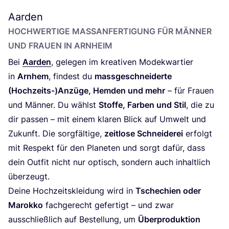
Aarden
HOCH­WER­TI­GE MASS­AN­FER­TI­GUNG FÜR MÄN­NER U
ND FRAU­EN IN ARNHEIM
Bei
Aar­den
, gele­gen im krea­ti­ven Mode­kwar­tier
in
Arn­hem
, fin­dest du
mass­ge­schnei­der­te
(Hochzeits-)Anzüge, Hem­den und mehr
– für Frau­en
und Män­ner. Du wählst
Stof­fe, Far­ben und Stil
, die zu
dir pas­sen – mit einem kla­ren Blick auf Umwelt und
Zukunft. Die sorg­fäl­ti­ge,
zeit­lo­se Schnei­de­rei
erfolgt
mit Respekt für den Pla­ne­ten und sorgt dafür, dass
dein Out­fit nicht nur optisch, son­dern auch inhalt­lich
überzeugt.
Dei­ne Hoch­zeits­klei­dung wird in
Tsche­chi­en oder
Marok­ko
fach­ge­recht gefer­tigt – und zwar
aus­schließ­lich auf Bestel­lung, um
Über­pro­duk­ti­on