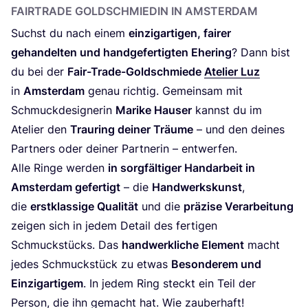
FAIR­TRADE GOLD­SCHMIE­DIN IN AMSTERDAM
Suchst du nach einem
ein­zig­ar­ti­gen, fai­rer
gehan­del­ten und hand­ge­fer­tig­ten Ehe­ring
? Dann bist
du bei der
Fair-Trade-Gold­schmie­de
Ate­lier Luz
in
Ams­ter­dam
genau rich­tig. Gemein­sam mit
Schmuck­de­si­gne­rin
Mari­ke Hau­ser
kannst du im
Ate­lier den
Trau­ring dei­ner Träu­me
– und den dei­nes
Part­ners oder dei­ner Part­ne­rin – entwerfen.
Alle Rin­ge wer­den
in sorg­fäl­ti­ger Hand­ar­beit in
Ams­ter­dam gefer­tigt
– die
Hand­werks­kunst
,
die
erst­klas­si­ge Qua­li­tät
und die
prä­zi­se Ver­ar­bei­tung
zei­gen sich in jedem Detail des fer­ti­gen
Schmuck­stücks. Das
hand­werk­li­che Ele­ment
macht
jedes Schmuck­stück zu etwas
Beson­de­rem und
Ein­zig­ar­ti­gem
. In jedem Ring steckt ein Teil der
Per­son, die ihn gemacht hat. Wie zauberhaft!