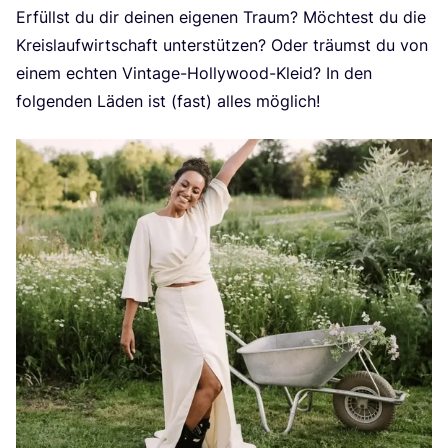
Erfüllst du dir dei­nen eige­nen Traum? Möch­test du die
Kreis­lauf­wirt­schaft unter­stüt­zen? Oder träumst du von
einem ech­ten Vin­ta­ge-Hol­ly­wood-Kleid? In den
fol­gen­den Läden ist (fast) alles möglich!