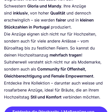
Schwes­tern
Glo­ria und Man­dy
. Ihre Anzü­ge
sind
inklu­siv
, von hoher
Qua­li­tät
und den­noch
erschwing­lich – sie wer­den
fai­rer
und in
klei­nen
Stück­zah­len in Por­tu­gal
produziert.
Die Anzü­ge eig­nen sich nicht nur für Hoch­zei­ten,
son­dern auch für vie­le ande­re Anläs­se – vom
Büro­all­tag bis zu fest­li­chen Fei­ern. So kannst du
dei­nen Hoch­zeits­an­zug
mehr­fach tra­gen
!
Suit­s­her­well ver­steht sich nicht nur als Mode­mar­ke,
son­dern auch als
Com­mu­ni­ty für Offen­heit,
Gleich­be­rech­ti­gung und Fema­le Empower­ment
.
Ent­de­cke ihre Kol­lek­ti­on – dar­un­ter auch weis­se und
rosa­far­be­ne Anzü­ge, ide­al für Bräu­te, die an ihrem
Hoch­zeits­tag
Stil und Kom­fort
ver­bin­den möchten.
Entdecke die (Hochzeits-) Maßanzüge von