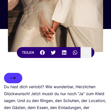
TEILEN
Du hast dich ver­lobt? Wie wun­der­bar, Herz­li­chen
Glück­wunsch! Jetzt musst du nur noch
“
Ja” zum Kleid
sagen. Und zu den Rin­gen, den Schu­hen, der Loca­ti­on,
den Gäs­ten, dem Essen, den Ein­la­dun­gen, der