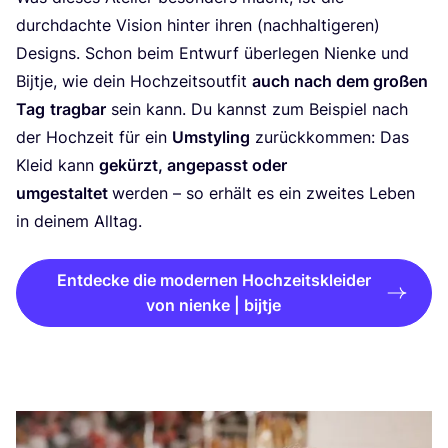
durch­dach­te Visi­on hin­ter ihren (nach­hal­ti­ge­ren)
Designs. Schon beim Ent­wurf über­le­gen Nien­ke und
Bijt­je, wie dein Hoch­zeits­out­fit
auch nach dem gro­ßen
Tag
trag­bar
sein kann. Du kannst zum Bei­spiel nach
der Hoch­zeit für ein
Umsty­ling
zurück­kom­men: Das
Kleid kann
gekürzt, ange­passt oder
umge­stal­tet
wer­den – so erhält es ein zwei­tes Leben
in dei­nem Alltag.
Entdecke die modernen Hochzeitskleider
von nienke | bijtje