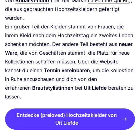
von
Bridal Kimo­no
(Teil der Mar­ke
La Femme Qui Rit
),
die aus gebrauch­ten Hoch­zeits­klei­dern gefer­tigt
wurden.
Ein gro­ßer Teil der Klei­der stammt von Frau­en, die
ihrem Kleid nach dem Hoch­zeits­tag ein zwei­tes Leben
schen­ken möch­ten. Der ande­re Teil besteht aus
neu­er
Ware
, die von Geschäf­ten stammt, die Platz für neue
Kol­lek­tio­nen schaf­fen müs­sen. Über die Web­site
kannst du einen
Ter­min ver­ein­ba­ren
, um die Kol­lek­ti­on
in Ruhe anzu­schau­en und dich von den
erfah­re­nen
Braut­sty­lis­tin­nen
bei
Uit Lief­de
bera­ten zu
lassen.
Entdecke (preloved) Hochzeitskleider von
Uit Liefde