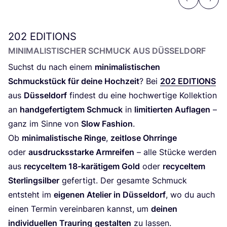
Previous
Next
202
EDITIONS
MINI­MA­LIS­TI­SCHER SCHMUCK AUS DÜSSELDORF
Suchst du nach einem
mini­ma­lis­ti­schen
Schmuck­stück für dei­ne Hoch­zeit
? Bei
202
EDI­TI­ONS
aus
Düs­sel­dorf
fin­dest du eine hoch­wer­ti­ge Kol­lek­ti­on
an
hand­ge­fer­tig­tem Schmuck
in
limi­tier­ten Auf­la­gen
–
ganz im Sin­ne von
Slow Fashion
.
Ob
mini­ma­lis­ti­sche Rin­ge
,
zeit­lo­se Ohr­rin­ge
oder
aus­drucks­star­ke Arm­rei­fen
– alle Stü­cke wer­den
aus
recy­cel­tem
18
-karä­ti­gem Gold
oder
recy­cel­tem
Ster­ling­sil­ber
gefer­tigt. Der gesam­te Schmuck
ent­steht im
eige­nen Ate­lier in Düs­sel­dorf
, wo du auch
einen Ter­min ver­ein­ba­ren kannst, um
dei­nen
indi­vi­du­el­len Trau­ring
gestal­ten
zu lassen.