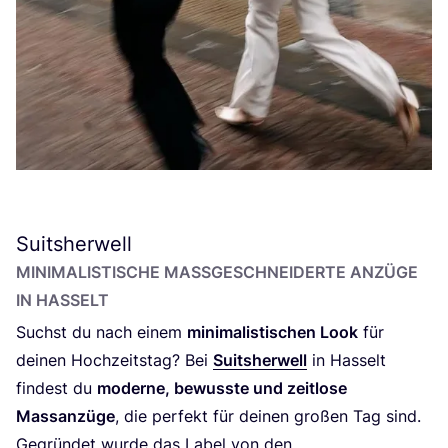
Suitsherwell
MINI­MA­LIS­TI­SCHE MASS­GE­SCHNEI­DER­TE ANZÜ­GE I
N HASSELT
Suchst du nach einem
mini­ma­lis­ti­schen Look
für
dei­nen Hoch­zeits­tag? Bei
Suit­s­her­well
in Has­selt
fin­dest du
moder­ne, bewuss­te und zeit­lo­se
Mass­an­zü­ge
, die per­fekt für dei­nen gro­ßen Tag sind.
Gegrün­det wur­de das Label von den