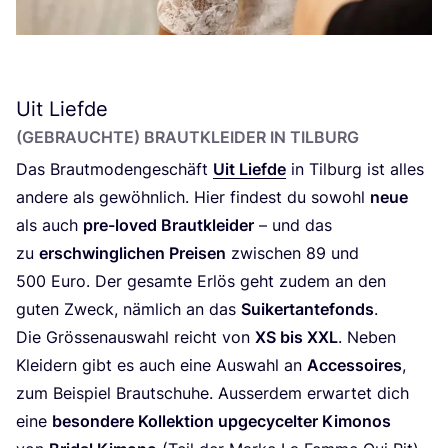
Uit Liefde
(GEBRAUCH­TE) BRAUT­KLEI­DER IN TILBURG
Das Braut­mo­den­ge­schäft
Uit Lief­de
in Til­burg ist alles
ande­re als gewöhn­lich. Hier fin­dest du sowohl
neue
als auch
pre-loved Braut­klei­der
– und das
zu
erschwing­li­chen Prei­sen
zwi­schen
89
und
500
Euro. Der gesam­te Erlös geht zudem an den
guten Zweck, näm­lich an das
Sui­ker­tan­te­fonds
.
Die Grös­sen­aus­wahl reicht von
XS
bis
XXL
. Neben
Klei­dern gibt es auch eine Aus­wahl an
Acces­soires
,
zum Bei­spiel Braut­schu­he. Aus­ser­dem erwar­tet dich
eine
beson­de­re Kol­lek­ti­on upge­cy­cel­ter Kimo­nos