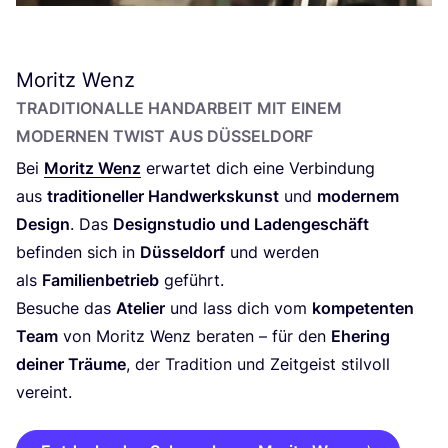
Moritz Wenz
TRA­DI­TIO­NAL­LE HAND­AR­BEIT MIT EINEM
MODER­NEN TWIST AUS DÜSSELDORF
Bei
Moritz Wenz
erwar­tet dich eine Ver­bin­dung
aus
tra­di­tio­nel­ler Hand­werks­kunst
und
moder­nem
Design
. Das
Design­stu­dio und Laden­ge­schäft
befin­den sich in
Düs­sel­dorf
und wer­den
als
Fami­li­en­be­trieb
geführt.
Besu­che das
Ate­lier
und lass dich vom
kom­pe­ten­ten
Team
von Moritz Wenz bera­ten – für den
Ehe­ring
dei­ner Träu­me
, der Tra­di­ti­on und Zeit­geist stil­voll
vereint.