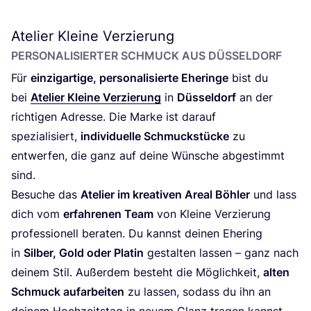
Atelier Kleine Verzierung
PER­SO­NA­LI­SIER­TER SCHMUCK AUS DÜSSELDORF
Für
ein­zig­ar­ti­ge, per­so­na­li­sier­te Ehe­rin­ge
bist du
bei
Ate­lier Klei­ne Ver­zie­rung
in
Düs­sel­dorf
an der
rich­ti­gen Adres­se. Die Mar­ke ist dar­auf
spe­zia­li­siert,
indi­vi­du­el­le Schmuck­stü­cke
zu
ent­wer­fen, die ganz auf dei­ne Wün­sche abge­stimmt
sind.
Besu­che das
Ate­lier im krea­ti­ven Are­al Böh­ler
und lass
dich vom
erfah­re­nen Team
von Klei­ne Ver­zie­rung
pro­fes­sio­nell bera­ten. Du kannst dei­nen Ehe­ring
in
Sil­ber, Gold oder Pla­tin
gestal­ten las­sen – ganz nach
dei­nem Stil. Außer­dem besteht die Mög­lich­keit,
alten
Schmuck auf­ar­bei­ten
zu las­sen, sodass du ihn an
dei­nem Hoch­zeits­tag in neu­em Glanz tra­gen kannst.