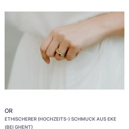
OR
ETHI­SCHE­RER (HOCH­ZEITS-) SCHMUCK AUS EKE
(BEI GHENT)