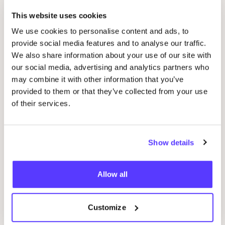
This website uses cookies
We use cookies to personalise content and ads, to
provide social media features and to analyse our traffic.
We also share information about your use of our site with
our social media, advertising and analytics partners who
may combine it with other information that you’ve
provided to them or that they’ve collected from your use
of their services.
11 Mai 2026
Von Klei­der­schrank­da­ten zum Sys­tem­wan­
Show details
del: Wie
COSH
! ein euro­päi­sches Mode­for­
schungs­pro­jekt im Wert von
2
,
2
Mil­lio­nen
Euro vorantreibt
Allow all
Erweiterte Herstellerhaftung
Wiederverwendung
Reduzierung
Customize