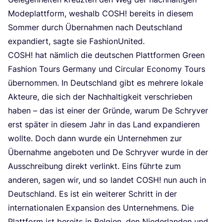
Mode­platt­form, wes­halb
COSH
! bereits in die­sem
Som­mer durch Über­nah­men nach Deutsch­land
expan­diert, sag­te sie FashionUnited.
COSH
! hat näm­lich die deut­schen Platt­for­men Green
Fashion Tours Ger­ma­ny und Cir­cu­lar Eco­no­my Tours
über­nom­men. In Deutsch­land gibt es meh­re­re loka­le
Akteu­re, die sich der Nach­hal­tig­keit ver­schrie­ben
haben – das ist einer der Grün­de, war­um De Schry­ver
erst spä­ter in die­sem Jahr in das Land expan­die­ren
woll­te. Doch dann wur­de ein Unter­neh­men zur
Über­nah­me ange­bo­ten und De Schry­ver wur­de in der
Aus­schrei­bung direkt ver­linkt. Eins führ­te zum
ande­ren, sagen wir, und so lan­det
COSH
! nun auch in
Deutsch­land. Es ist ein wei­te­rer Schritt in der
inter­na­tio­na­len Expan­si­on des Unter­neh­mens. Die
Platt­form ist bereits in Bel­gi­en, den Nie­der­lan­den und