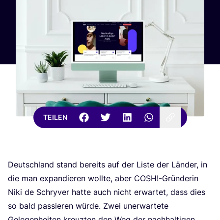
TEILEN
Deutsch­land stand bereits auf der Lis­te der Län­der, in
die man expan­die­ren woll­te, aber
COSH
!-Gründerin
Niki de Schry­ver hat­te auch nicht erwar­tet, dass dies
so bald pas­sie­ren wür­de. Zwei uner­war­te­te
Gele­gen­hei­ten kreuz­ten den Weg der nach­hal­ti­gen