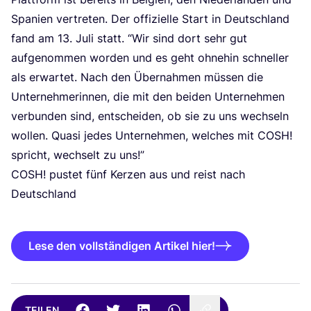
Spa­ni­en ver­tre­ten. Der offi­zi­el­le Start in Deutsch­land
fand am
13
. Juli statt.
“
Wir sind dort sehr gut
auf­ge­nom­men wor­den und es geht ohne­hin schnel­ler
als erwar­tet. Nach den Über­nah­men müs­sen die
Unter­neh­me­rin­nen, die mit den bei­den Unter­neh­men
ver­bun­den sind, ent­schei­den, ob sie zu uns wech­seln
wol­len. Qua­si jedes Unter­neh­men, wel­ches mit
COSH
!
spricht, wech­selt zu uns!”
COSH
! pus­tet fünf Ker­zen aus und reist nach
Deutschland
Lese den vollständigen Artikel hier!
TEILEN