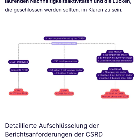
lau­fen­den Nach­hal­tig­keits­ak­ti­vi­tä­ten und die Lücken
,
die geschlos­sen wer­den soll­ten, im Kla­ren zu sein.
Detaillierte Aufschlüsselung der
Berichtsanforderungen der
CSRD