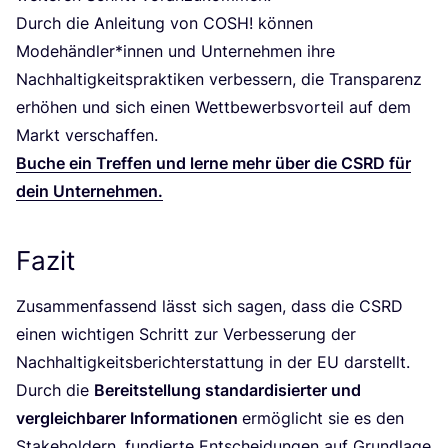
Durch die Anlei­tung von
COSH
! kön­nen
Modehändler*innen und Unter­neh­men ihre
Nach­hal­tig­keits­prak­ti­ken ver­bes­sern, die Trans­pa­renz
erhö­hen und sich einen Wett­be­werbs­vor­teil auf dem
Markt verschaffen.
Buche ein Tref­fen und ler­ne mehr über die
CSRD
für
dein Unternehmen.
Fazit
Zusam­men­fas­send lässt sich sagen, dass die
CSRD
einen wich­ti­gen Schritt zur Ver­bes­se­rung der
Nach­hal­tig­keits­be­richt­erstat­tung in der
EU
dar­stellt.
Durch die
Bereit­stel­lung stan­dar­di­sier­ter und
ver­gleich­ba­rer Infor­ma­tio­nen
ermög­licht sie es den
Stake­hol­dern, fun­dier­te Ent­schei­dun­gen auf Grund­la­ge