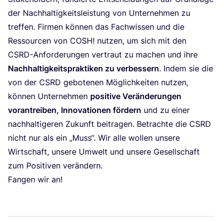
der Nach­hal­tig­keits­leis­tung von Unter­neh­men zu
tref­fen. Fir­men kön­nen das Fach­wis­sen und die
Res­sour­cen von
COSH
! nut­zen, um sich mit den
CSRD-Anfor­de­run­gen ver­traut zu machen und ihre
Nach­hal­tig­keits­prak­ti­ken zu ver­bes­sern
. Indem sie die
von der
CSRD
gebo­te­nen Mög­lich­kei­ten nut­zen,
kön­nen Unter­neh­men
posi­ti­ve Ver­än­de­run­gen
vor­an­trei­ben, Inno­va­tio­nen för­dern
und zu einer
nach­hal­ti­ge­ren Zukunft bei­tra­gen. Betrach­te die
CSRD
nicht nur als ein
„
Muss“. Wir alle wol­len unse­re
Wirt­schaft, unse­re Umwelt und unse­re Gesell­schaft
zum Posi­ti­ven verändern.
Fan­gen wir an!