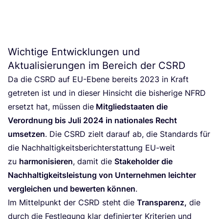
Wichtige Entwicklungen und
Aktualisierungen im Bereich der
CSRD
Da die
CSRD
auf EU-Ebe­ne bereits
2023
in Kraft
getre­ten ist und in die­ser Hin­sicht die bis­he­ri­ge
NFRD
ersetzt hat, müs­sen die
Mit­glied­staa­ten die
Ver­ord­nung bis Juli
2024
in natio­na­les Recht
umset­zen
. Die
CSRD
zielt dar­auf ab, die Stan­dards für
die Nach­hal­tig­keits­be­richt­erstat­tung EU-weit
zu
har­mo­ni­sie­ren
, damit die
Stake­hol­der die
Nach­hal­tig­keits­leis­tung von Unter­neh­men leich­ter
ver­glei­chen und bewer­ten kön­nen
.
Im Mit­tel­punkt der
CSRD
steht die
Trans­pa­renz,
die
durch die Fest­le­gung klar defi­nier­ter Kri­te­ri­en und