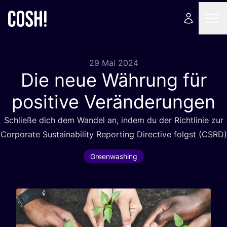
29 Mai 2024
Die neue Währung für
positive Veränderungen
Schlie­ße dich dem Wan­del an, indem du der Richt­li­nie zur
Cor­po­ra­te Sus­taina­bi­li­ty Report­ing Direc­ti­ve folgst (
CSRD
)
Greenwashing