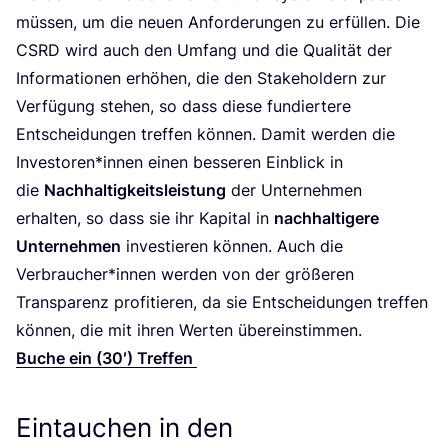
müs­sen, um die neu­en Anfor­de­run­gen zu erfül­len. Die
CSRD
wird auch den Umfang und die Qua­li­tät der
Infor­ma­tio­nen erhö­hen, die den Stake­hol­dern zur
Ver­fü­gung ste­hen, so dass die­se fun­dier­te­re
Ent­schei­dun­gen tref­fen kön­nen. Damit wer­den die
Investoren*innen einen bes­se­ren Ein­blick in
die
Nach­hal­tig­keits­leis­tung
der Unter­neh­men
erhal­ten, so dass sie ihr Kapi­tal in
nach­hal­ti­ge­re
Unter­neh­men
inves­tie­ren kön­nen. Auch die
Verbraucher*innen wer­den von der grö­ße­ren
Trans­pa­renz pro­fi­tie­ren, da sie Ent­schei­dun­gen tref­fen
kön­nen, die mit ihren Wer­ten übereinstimmen.
Buche ein (
30
′) Treffen
Eintauchen in den