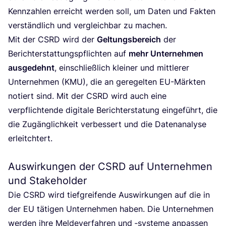
Kenn­zah­len erreicht wer­den soll, um Daten und Fak­ten
ver­ständ­lich und ver­gleich­bar zu machen.
Mit der
CSRD
wird der
Gel­tungs­be­reich
der
Bericht­erstat­tungs­pflich­ten auf
mehr Unter­neh­men
aus­ge­dehnt
, ein­schließ­lich klei­ner und mitt­le­rer
Unter­neh­men (
KMU
), die an gere­gel­ten EU-Märk­ten
notiert sind. Mit der
CSRD
wird auch eine
ver­pflich­ten­de digi­ta­le Bericht­er­sta­tung ein­ge­führt, die
die Zugäng­lich­keit ver­bes­sert und die Daten­ana­ly­se
erleitch­tert.
Auswirkungen der
CSRD
auf Unternehmen
und Stakeholder
Die
CSRD
wird tief­grei­fen­de Aus­wir­kun­gen auf die in
der
EU
täti­gen Unter­neh­men haben. Die Unter­neh­men
wer­den ihre Mel­de­ver­fah­ren und ‑sys­te­me anpas­sen