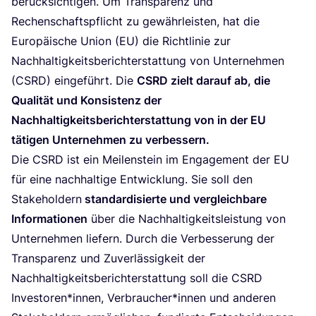
berück­sich­ti­gen. Um Trans­pa­renz und
Rechen­schafts­pflicht zu gewähr­leis­ten, hat die
Euro­päi­sche Uni­on (
EU
) die Richt­li­nie zur
Nach­hal­tig­keits­be­richt­erstat­tung von Unter­neh­men
(
CSRD
) ein­ge­führt. Die
CSRD
zielt dar­auf ab, die
Qua­li­tät und Kon­sis­tenz der
Nach­hal­tig­keits­be­richt­erstat­tung von in der
EU
täti­gen Unter­neh­men zu verbessern.
Die
CSRD
ist ein Mei­len­stein im Enga­ge­ment der
EU
für eine nach­hal­ti­ge Ent­wick­lung. Sie soll den
Stake­hol­dern
stan­dar­di­sier­te und ver­gleich­ba­re
Infor­ma­tio­nen
über die Nach­hal­tig­keits­leis­tung von
Unter­neh­men lie­fern. Durch die Ver­bes­se­rung der
Trans­pa­renz und Zuver­läs­sig­keit der
Nach­hal­tig­keits­be­richt­erstat­tung soll die
CSRD
Investoren*innen, Verbraucher*innen und ande­ren