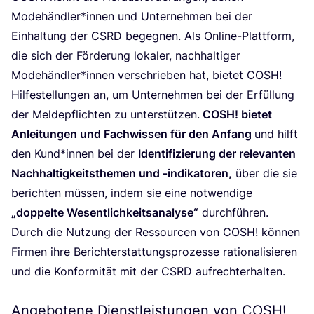
Modehändler*innen und Unter­neh­men bei der
Ein­hal­tung der
CSRD
begeg­nen. Als Online-Platt­form,
die sich der För­de­rung loka­ler, nach­hal­ti­ger
Modehändler*innen ver­schrie­ben hat, bie­tet
COSH
!
Hil­fe­stel­lun­gen an, um Unter­neh­men bei der Erfül­lung
der Mel­de­pflich­ten zu unter­stüt­zen.
COSH
! bie­tet
Anlei­tun­gen und Fach­wis­sen für den Anfang
und hilft
den Kund*innen bei der
Iden­ti­fi­zie­rung der rele­van­ten
Nach­hal­tig­keits­the­men und ‑indi­ka­to­ren,
über die sie
berich­ten müs­sen, indem sie eine not­wen­di­ge
„
dop­pel­te Wesent­lich­keits­ana­ly­se“
durch­füh­ren.
Durch die Nut­zung der Res­sour­cen von
COSH
! kön­nen
Fir­men ihre Bericht­erstat­tungs­pro­zes­se ratio­na­li­sie­ren
und die Kon­for­mi­tät mit der
CSRD
auf­recht­erhal­ten.
Angebotene Dienstleistungen von
COSH
!