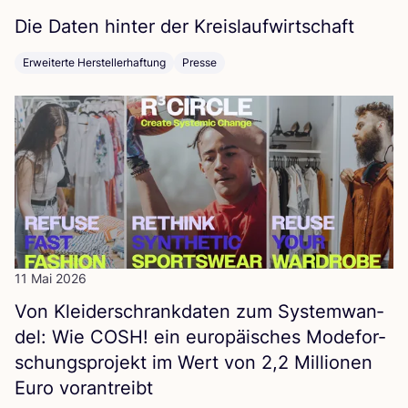
Die Daten hin­ter der Kreislaufwirtschaft
Erweiterte Herstellerhaftung
Presse
11 Mai 2026
Von Klei­der­schrank­da­ten zum Sys­tem­wan­
del: Wie
COSH
! ein euro­päi­sches Mode­for­
schungs­pro­jekt im Wert von
2
,
2
Mil­lio­nen
Euro vorantreibt