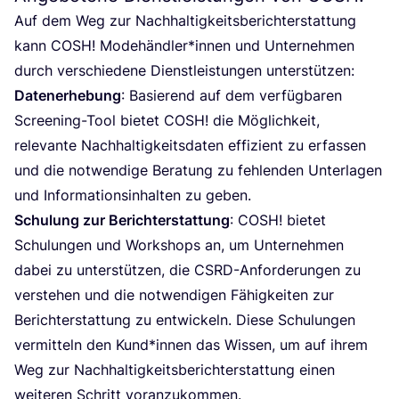
Auf dem Weg zur Nach­hal­tig­keits­be­richt­erstat­tung
kann
COSH
! Modehändler*innen und Unter­neh­men
durch ver­schie­de­ne Dienst­leis­tun­gen unterstützen:
Daten­er­he­bung
: Basie­rend auf dem ver­füg­ba­ren
Scree­ning-Tool bie­tet
COSH
! die Mög­lich­keit,
rele­van­te Nach­hal­tig­keits­da­ten effi­zi­ent zu erfas­sen
und die not­wen­di­ge Bera­tung zu feh­len­den Unter­la­gen
und Infor­ma­ti­ons­in­hal­ten zu geben.
Schu­lung zur Bericht­erstat­tung
:
COSH
! bie­tet
Schu­lun­gen und Work­shops an, um Unter­neh­men
dabei zu unter­stüt­zen, die CSRD-Anfor­de­run­gen zu
ver­ste­hen und die not­wen­di­gen Fähig­kei­ten zur
Bericht­erstat­tung zu ent­wi­ckeln. Die­se Schu­lun­gen
ver­mit­teln den Kund*innen das Wis­sen, um auf ihrem
Weg zur Nach­hal­tig­keits­be­richt­erstat­tung einen
wei­te­ren Schritt voranzukommen.