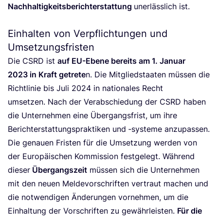
Nach­hal­tig­keits­be­richt­erstat­tung
uner­läss­lich ist.
Einhalten von Verpflichtungen und
Umsetzungsfristen
Die
CSRD
ist
auf EU-Ebe­ne bereits am
1
. Janu­ar
2023
in Kraft getre­te
n. Die Mit­glied­staa­ten müs­sen die
Richt­li­nie bis Juli
2024
in natio­na­les Recht
umset­zen. Nach der Ver­ab­schie­dung der
CSRD
haben
die Unter­neh­men eine Über­gangs­frist, um ihre
Bericht­erstat­tungs­prak­ti­ken und ‑sys­te­me anzu­pas­sen.
Die genau­en Fris­ten für die Umset­zung wer­den von
der Euro­päi­schen Kom­mis­si­on fest­ge­legt. Wäh­rend
die­ser
Über­gangs­zeit
müs­sen sich die Unter­neh­men
mit den neu­en Mel­de­vor­schrif­ten ver­traut machen und
die not­wen­di­gen Ände­run­gen vor­neh­men, um die
Ein­hal­tung der Vor­schrif­ten zu gewähr­leis­ten.
Für die