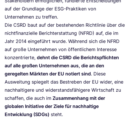
Stake­hol­dern ermög­li­chen, fun­dier­te Ent­schei­dun­gen
auf der Grund­la­ge der ESG-Prak­ti­ken von
Unter­neh­men zu treffen.
Die
CSRD
baut auf der bestehen­den Richt­li­nie über die
nicht­fi­nan­zi­el­le Bericht­erstat­tung (
NFRD
) auf, die im
Jahr
2014
ein­ge­führt wur­de. Wäh­rend sich die
NFRD
auf gro­ße Unter­neh­men von öffent­li­chem Inter­es­se
kon­zen­trier­te,
dehnt die
CSRD
die Berichts­pflich­ten
auf alle gro­ßen Unter­neh­men aus, die an den
gere­gel­ten Märk­ten der
EU
notiert sind
. Die­se
Aus­wei­tung spie­gelt das Bestre­ben der
EU
wider, eine
nach­hal­ti­ge­re und wider­stands­fä­hi­ge­re Wirt­schaft zu
schaf­fen, die auch im
Zusam­men­hang mit der
glo­ba­len Initia­ti­ve der Zie­le für nach­hal­ti­ge
Ent­wick­lung (SDGs)
steht.