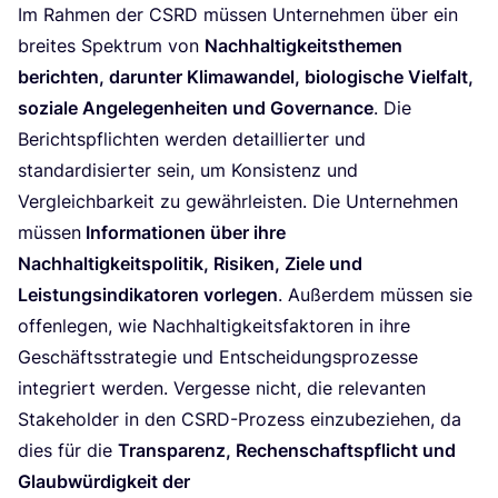
Im Rah­men der
CSRD
müs­sen Unter­neh­men über ein
brei­tes Spek­trum von
Nach­hal­tig­keits­the­men
berich­ten, dar­un­ter Kli­ma­wan­del, bio­lo­gi­sche Viel­falt,
sozia­le Ange­le­gen­hei­ten und Gover­nan­ce
. Die
Berichts­pflich­ten wer­den detail­lier­ter und
stan­dar­di­sier­ter sein, um Kon­sis­tenz und
Ver­gleich­bar­keit zu gewähr­leis­ten. Die Unter­neh­men
müs­sen
Infor­ma­tio­nen über ihre
Nach­hal­tig­keits­po­li­tik, Risi­ken, Zie­le und
Leis­tungs­in­di­ka­to­ren vor­le­gen
. Außer­dem müs­sen sie
offen­le­gen, wie Nach­hal­tig­keits­fak­to­ren in ihre
Geschäfts­stra­te­gie und Ent­schei­dungs­pro­zes­se
inte­griert wer­den. Ver­ges­se nicht, die rele­van­ten
Stake­hol­der in den CSRD-Pro­zess ein­zu­be­zie­hen, da
dies für die
Trans­pa­renz, Rechen­schafts­pflicht und
Glaub­wür­dig­keit der