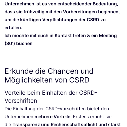
Unter­neh­men ist es von ent­schei­den­der Bedeu­tung,
dass sie früh­zei­tig mit den Vor­be­rei­tun­gen begin­nen,
um die künf­ti­gen Ver­pflich­tun­gen der
CSRD
zu
erfüllen.
Ich möch­te mit euch in Kon­takt tre­ten
&
ein Mee­ting
(
30
′) buchen
Erkunde die Chancen und
Möglichkeiten von
CSRD
Vorteile beim Einhalten der CSRD-
Vorschriften
Die Ein­hal­tung der CSRD-Vor­schrif­ten bie­tet den
Unter­neh­men
meh­re­re Vor­tei­le
. Ers­tens erhöht sie
die
Trans­pa­renz und Rechen­schafts­pflicht und stärkt