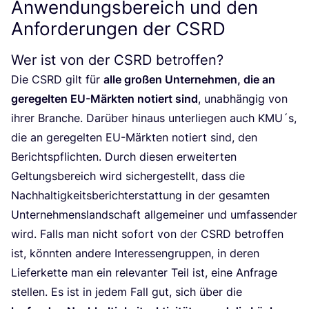
Anwendungsbereich und den
Anforderungen der
CSRD
Wer ist von der
CSRD
betroffen?
Die
CSRD
gilt für
alle gro­ßen Unter­neh­men, die an
gere­gel­ten EU-Märk­ten notiert sind
, unab­hän­gig von
ihrer Bran­che. Dar­über hin­aus unter­lie­gen auch
KMU
´s,
die an gere­gel­ten EU-Märk­ten notiert sind, den
Berichts­pflich­ten. Durch die­sen erwei­ter­ten
Gel­tungs­be­reich wird sicher­ge­stellt, dass die
Nach­hal­tig­keits­be­richt­erstat­tung in der gesam­ten
Unter­neh­mens­land­schaft all­ge­mei­ner und umfas­sen­der
wird. Falls man nicht sofort von der
CSRD
betrof­fen
ist, könn­ten ande­re Inter­es­sen­grup­pen, in deren
Lie­fer­ket­te man ein rele­van­ter Teil ist, eine Anfra­ge
stel­len. Es ist in jedem Fall gut, sich über die