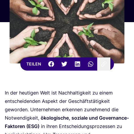
TEILEN
In der heu­ti­gen Welt ist Nach­hal­tig­keit zu einem
ent­schei­den­den Aspekt der Geschäfts­tä­tig­keit
gewor­den. Unter­neh­men erken­nen zuneh­mend die
Not­wen­dig­keit,
öko­lo­gi­sche, sozia­le und Gover­nan­ce-
Fak­to­ren (
ESG
)
in ihren Ent­schei­dungs­pro­zes­sen zu