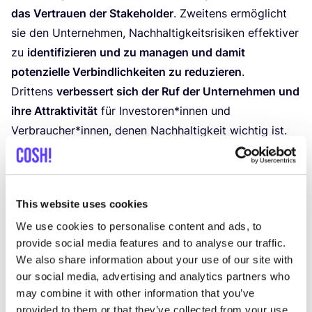
das Ver­trau­en der Stake­hol­der
. Zwei­tens ermög­licht
sie den Unter­neh­men, Nach­hal­tig­keits­ri­si­ken effek­ti­ver
zu
iden­ti­fi­zie­ren und zu mana­gen und damit
poten­zi­el­le Ver­bind­lich­kei­ten zu redu­zie­ren
.
Drit­tens
ver­bes­sert sich der Ruf der Unter­neh­men und
ihre Attrak­ti­vi­tät
für Investoren*innen und
Verbraucher*innen, denen Nach­hal­tig­keit wich­tig ist.
Und schließ­lich för­dert sie die Inno­va­ti­on und treibt
den Über­gang zu einer nach­hal­ti­ge­ren und
wider­stands­fä­hi­ge­ren Wirt­schaft vor­an.
This website uses cookies
Möglichkeiten für Unternehmen, ihre
We use cookies to personalise content and ads, to
provide social media features and to analyse our traffic.
Nachhaltigkeitspraktiken zu verbessern
We also share information about your use of our site with
Die
CSRD
bie­tet den Unter­neh­men die Mög­lich­keit,
our social media, advertising and analytics partners who
ihre Nach­hal­tig­keits­prak­ti­ken zu ver­bes­sern. Indem sie
may combine it with other information that you’ve
die Anfor­de­run­gen an die Bericht­erstat­tung erfül­len,
provided to them or that they’ve collected from your use