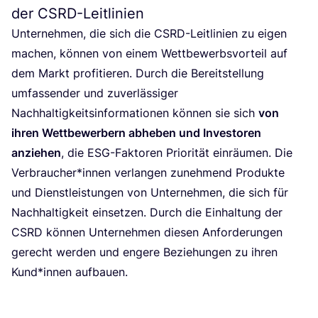
der CSRD-Leitlinien
Unter­neh­men, die sich die CSRD-Leit­li­ni­en zu eigen
machen, kön­nen von einem Wett­be­werbs­vor­teil auf
dem Markt pro­fi­tie­ren. Durch die Bereit­stel­lung
umfas­sen­der und zuver­läs­si­ger
Nach­hal­tig­keits­in­for­ma­tio­nen kön­nen sie sich
von
ihren Wett­be­wer­bern abhe­ben und Inves­to­ren
anzie­hen
, die ESG-Fak­to­ren Prio­ri­tät ein­räu­men. Die
Verbraucher*innen ver­lan­gen zuneh­mend Pro­duk­te
und Dienst­leis­tun­gen von Unter­neh­men, die sich für
Nach­hal­tig­keit ein­set­zen. Durch die Ein­hal­tung der
CSRD
kön­nen Unter­neh­men die­sen Anfor­de­run­gen
gerecht wer­den und enge­re Bezie­hun­gen zu ihren
Kund*innen auf­bau­en.