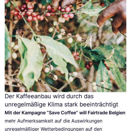
Der Kaffeeanbau wird durch das
unregelmäßige Klima stark beeinträchtigt
Mit der Kam­pa­gne
“
Save Cof­fee” will Fair­trade Bel­gi­en
mehr Auf­merk­sam­keit auf die Aus­wir­kun­gen
unre­gel­mä­ßi­ger Wet­ter­be­din­gun­gen auf den