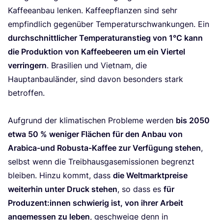
Kaf­fee­an­bau len­ken. Kaf­fee­pflan­zen sind sehr
emp­find­lich gegen­über Tem­pe­ra­tur­schwan­kun­gen. Ein
durch­schnitt­li­cher Tem­pe­ra­tur­an­stieg von
1
°C kann
die Pro­duk­ti­on von Kaf­fee­bee­ren um ein Vier­tel
ver­rin­gern
. Bra­si­li­en und Viet­nam, die
Haupt­an­bau­län­der, sind davon beson­ders stark
betrof­fen.
Auf­grund der kli­ma­ti­schen Pro­ble­me wer­den
bis
2050
etwa
50
% weni­ger Flä­chen für den Anbau von
Ara­bica-und Robus­ta-Kaf­fee zur Ver­fü­gung ste­hen
,
selbst wenn die Treib­haus­gas­emis­sio­nen begrenzt
blei­ben. Hin­zu kommt, dass
die Welt­markt­prei­se
wei­ter­hin unter Druck ste­hen
, so dass es
für
Produzent:innen schwie­rig ist, von ihrer Arbeit
ange­mes­sen zu leben
, geschwei­ge denn in