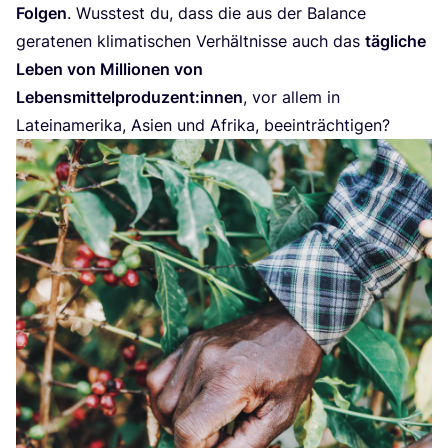
Fol­gen
. Wuss­test du, dass die aus der Balan­ce
gera­te­nen kli­ma­ti­schen Ver­hält­nis­se auch das
täg­li­che
Leben von Mil­lio­nen von
Lebensmittelproduzent:innen
, vor allem in
Latein­ame­ri­ka, Asi­en und Afri­ka, beeinträchtigen?