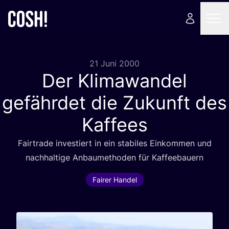
21 Juni 2000
Der Klimawandel
gefährdet die Zukunft des
Kaffees
Fair­trade inves­tiert in ein sta­bi­les Ein­kom­men und
nach­hal­ti­ge Anbau­me­tho­den für Kaffeebauern
Fairer Handel