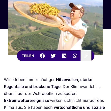
TEILEN
Wir erle­ben immer häu­fi­ger
Hit­ze­wel­len, star­ke
Regen­fäl­le und tro­cke­ne Tage
. Der Kli­ma­wan­del ist
über­all auf der Welt deut­lich zu spü­ren.
Extrem­wet­ter­er­eig­nis­se
wir­ken sich nicht nur auf das
Kli­ma aus. Sie haben auch
wirt­schaft­li­che und sozia­le