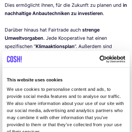
Dies ermög­licht ihnen, für die Zukunft zu pla­nen und
in
nach­hal­ti­ge Anbau­tech­ni­ken zu inves­tie­ren
.
Dar­über hin­aus hat Fair­trade auch
stren­ge
Umwelt­vor­ga­ben
. Jede Koope­ra­ti­ve hat einen
spe­zi­fi­schen
“
Kli­ma­ak­ti­ons­plan
”. Außer­dem sind
gefähr­li­che Pes­ti­zi­de ver­bo­ten
, um die natür­li­chen
Res­sour­cen zu schüt­zen, und
etwa die Hälf­te des
Fair­trade-zer­ti­fi­zier­ten Kaf­fees ist auch bio­lo­gisch
zer­ti­fi­ziert
. Wuss­test du, dass Fair­trade auch
This website uses cookies
zahl­rei­che Schu­lungs­kur­se und Pro­gram­me für die
We use cookies to personalise content and ads, to
Erzeuger:innen orga­ni­siert
? Auf die­se Wei­se inves­tiert
provide social media features and to analyse our traffic.
We also share information about your use of our site with
Fair­trade nicht nur in die Kli­ma­an­pas­sung, son­dern
our social media, advertising and analytics partners who
auch in die Wider­stands­fä­hig­keit der
may combine it with other information that you’ve
kaf­fee­an­bau­en­den Per­so­nen. Die
provided to them or that they’ve collected from your use
Kaffeeproduzent:innen füh­len sich geschützt und
of their services.