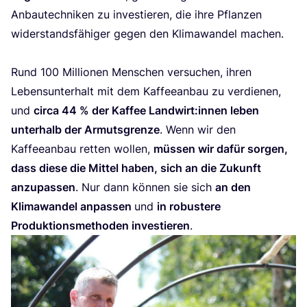
Anbau­tech­ni­ken zu inves­tie­ren, die ihre Pflan­zen
wider­stands­fä­hi­ger gegen den Kli­ma­wan­del machen.
Rund
100
Mil­lio­nen Men­schen ver­su­chen, ihren
Lebens­un­ter­halt mit dem Kaf­fee­an­bau zu ver­die­nen,
und
cir­ca
44
% der Kaf­fee Landwirt:innen leben
unter­halb der Armuts­gren­ze
. Wenn wir den
Kaf­fee­an­bau ret­ten wol­len,
müs­sen wir dafür sor­gen,
dass die­se die Mit­tel haben, sich an die Zukunft
anzu­pas­sen
. Nur dann kön­nen sie sich
an den
Kli­ma­wan­del anpas­sen
und
in robus­te­re
Pro­duk­ti­ons­me­tho­den inves­tie­ren
.