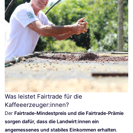
Was leistet Fairtrade für die
Kaffeeerzeuger:innen?
Der
Fair­trade-Min­dest­preis und die Fair­trade-Prä­mie
sor­gen dafür, dass die Landwirt:innen ein
ange­mes­se­nes und sta­bi­les Ein­kom­men erhal­ten
.