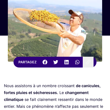
PARTAGEZ
Nous assis­tons à un nombre crois­sant
de cani­cules,
fortes pluies et séche­resses.
Le
chan­ge­ment
cli­ma­tique
se fait clai­re­ment res­sen­tir dans le monde
entier. Mais ce phé­no­mène n’af­fecte pas seule­ment le