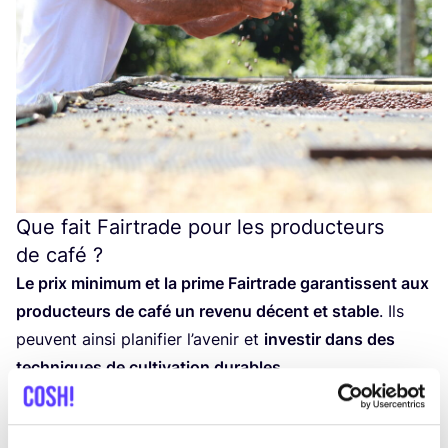
Que fait Fairtrade pour les producteurs
de café ?
Le prix mini­mum et la prime Fair­trade garan­tissent aux
pro­duc­teurs de café un reve­nu décent et stable
. Ils
peuvent ain­si pla­ni­fier l’a­ve­nir et
inves­tir dans des
tech­niques de culti­va­tion durables
.
En plus de cela, Fair­trade a éga­le­ment des
valeurs