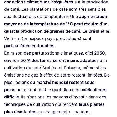
condi­tions cli­ma­tiques irré­gu­lières
sur la pro­duc­tion
de café. Les plan­ta­tions de café sont très sen­sibles
aux fluc­tua­tions de tem­pé­ra­ture. Une
aug­men­ta­tion
moyenne de la tem­pé­ra­ture de
1
°C peut réduire d’un
quart la pro­duc­tion de graines de café
. Le Bré­sil et le
Viet­nam (prin­ci­paux pays pro­duc­teurs) sont
par­ti­cu­liè­re­ment tou­chés
.
En rai­son des per­tur­ba­tions cli­ma­tiques,
d’i­ci
2050
,
envi­ron
50
% des terres seront moins adap­tées
à la
culti­va­tion du café Ara­bi­ca et Robus­ta, même si les
émis­sions de gaz à effet de serre res­tent limi­tées. De
plus, les
prix du mar­ché mon­dial res­tent sous
pres­sion
, ce qui rend le quo­ti­dien des
caféi­cul­teurs
dif­fi­cile.
Ils n’ont pas les moyens d’investir dans des
tech­niques de culti­va­tion qui rendent
leurs plantes
plus résis­tantes
au chan­ge­ment climatique.