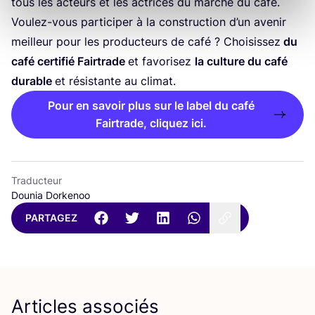
tous les acteurs et les actrices du mar­ché du café.
Vou­lez-vous par­ti­ci­per à la construc­tion d’un ave­nir
meilleur pour les pro­duc­teurs de café ? Choi­sis­sez
du
café cer­ti­fié Fair­trade
et favo­ri­sez
la culture du café
durable
et résis­tante au climat.
Pour en savoir plus sur le label du café
Fairtrade, cliquez ici.
Traducteur
Dounia Dorkenoo
PARTAGEZ
Articles associés