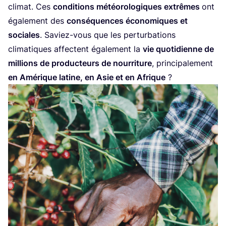
cli­mat. Ces
condi­tions météo­ro­lo­giques extrêmes
ont
éga­le­ment des
consé­quences éco­no­miques et
sociales
. Saviez-vous que les per­tur­ba­tions
cli­ma­tiques affectent éga­le­ment la
vie quo­ti­dienne de
mil­lions de pro­duc­teurs de nour­ri­ture
, prin­ci­pa­le­ment
en Amé­rique latine, en Asie et en Afrique
?