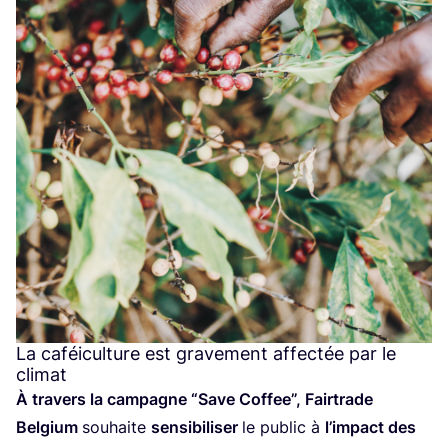
La caféiculture est gravement affectée par le
climat
À tra­vers la cam­pagne
“
Save Cof­fee”, Fair­trade
Bel­gium
sou­haite
sen­si­bi­li­ser
le public à
l’im­pact des