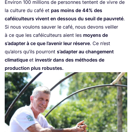
Envi­ron
100
mil­lions de per­sonnes tentent de vivre de
la culture du café et
pas moins de
44
% des
caféi­cul­teurs vivent en des­sous du seuil de pau­vre­té
.
Si nous vou­lons sau­ver le café, nous devons veiller
à ce que les caféi­cul­teurs aient les
moyens de
s’a­dap­ter à ce que l’a­ve­nir leur réserve
. Ce n’est
qu’a­lors qu’ils pour­ront
s’a­dap­ter au
chan­ge­ment
cli­ma­tique
et
inves­tir dans des méthodes de
pro­duc­tion plus robustes.