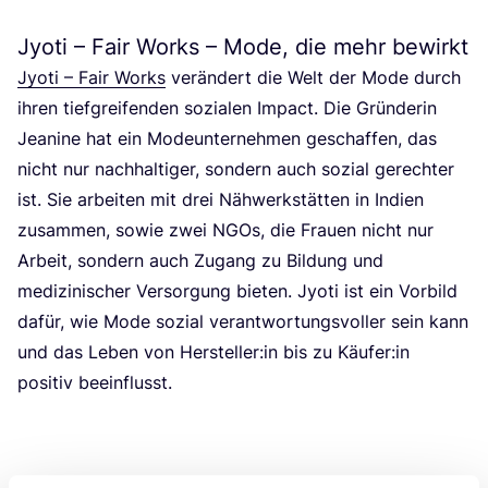
Jyoti – Fair Works – Mode, die mehr bewirkt
Jyo­ti – Fair Works
ver­än­dert die Welt der Mode durch
ihren tief­grei­fen­den sozia­len Impact. Die Grün­de­rin
Jea­ni­ne hat ein Mode­un­ter­neh­men geschaf­fen, das
nicht nur nach­hal­ti­ger, son­dern auch sozi­al gerech­ter
ist. Sie arbei­ten mit drei Näh­werk­stät­ten in Indi­en
zusam­men, sowie zwei NGOs, die Frau­en nicht nur
Arbeit, son­dern auch Zugang zu Bil­dung und
medi­zi­ni­scher Ver­sor­gung bie­ten. Jyo­ti ist ein Vor­bild
dafür, wie Mode sozi­al ver­ant­wor­tungs­vol­ler sein kann
und das Leben von Hersteller:in bis zu Käufer:in
posi­tiv beein­flusst.
Jetzt ist es Zeit in die nächs­te U‑Bahn zu stei­gen und