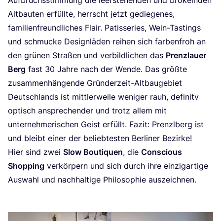
Alt­bau­ten erfüll­te, herrscht jetzt gedie­ge­nes,
fami­li­en­freund­li­ches Flair. Patis­se­ries, Wein-Tastings
und schmu­cke Design­lä­den rei­hen sich far­ben­froh an
den grü­nen Stra­ßen und ver­bild­li­chen das
Prenz­lau­er
Berg
fast
30
Jah­re nach der Wen­de. Das größ­te
zusam­men­hän­gen­de Grün­der­zeit-Alt­bau­ge­biet
Deutsch­lands ist mitt­ler­wei­le weni­ger rauh, defi­nitv
optisch anspre­chen­der und trotz allem mit
unter­neh­me­ri­schen Geist erfüllt. Fazit: Prenz­l­berg ist
und bleibt einer der belieb­tes­ten Ber­li­ner Bezirke!
Hier sind zwei
Slow Bou­ti­quen
, die
Con­scious
Shop­ping
ver­kör­pern und sich durch ihre ein­zig­ar­ti­ge
Aus­wahl und nach­hal­ti­ge Phi­lo­so­phie aus­zeich­nen.