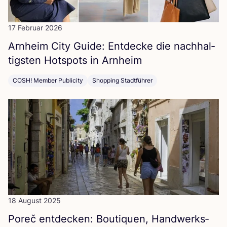
17 Februar 2026
Arn­heim City Gui­de: Ent­de­cke die nach­hal­
tigs­ten Hot­spots in Arnheim
COSH! Member Publicity
Shopping Stadtführer
18 August 2025
Poreč ent­de­cken: Bou­ti­quen, Hand­werks­