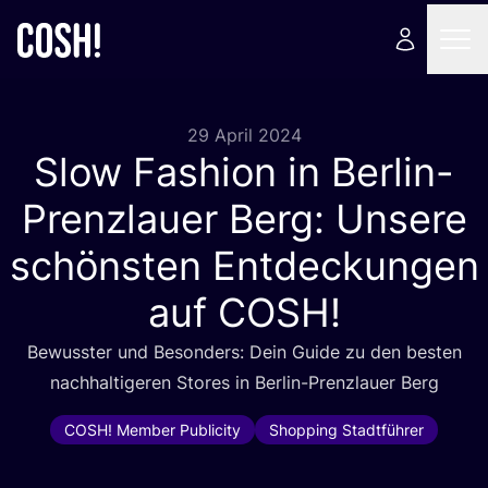
29 April 2024
Slow Fashion in Berlin-
Prenzlauer Berg: Unsere
schönsten Entdeckungen
auf
COSH
!
Bewuss­ter und Beson­ders: Dein Gui­de zu den bes­ten
nach­hal­ti­ge­ren Stores in Ber­lin-Prenz­lau­er Berg
COSH! Member Publicity
Shopping Stadtführer