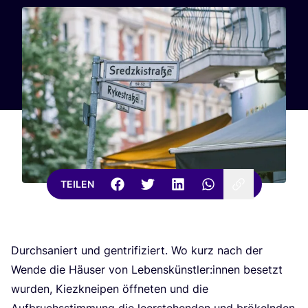
TEILEN
Durch­sa­niert und gen­tri­fi­ziert. Wo kurz nach der
Wen­de die Häu­ser von Lebenskünstler:innen besetzt
wur­den, Kiez­knei­pen öff­ne­ten und die
Auf­bruchs­stim­mung die leer­ste­hen­den und brö­keln­den