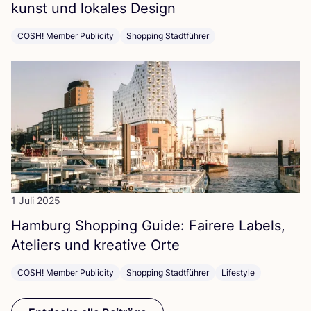
kunst und loka­les Design
COSH! Member Publicity
Shopping Stadtführer
1 Juli 2025
Ham­burg Shop­ping Gui­de: Fai­re­re Labels,
Ate­liers und krea­ti­ve Orte
COSH! Member Publicity
Shopping Stadtführer
Lifestyle