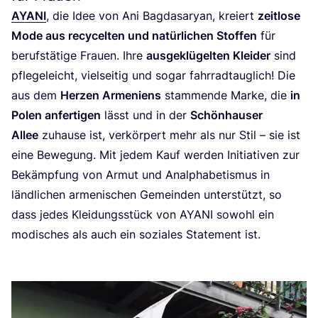
AYA­NI
, die Idee von Ani Bag­da­sa­ryan, kre­iert
zeit­lo­se
Mode aus recy­cel­ten und natür­li­chen Stof­fen
für
berufs­tä­ti­ge Frau­en. Ihre
aus­ge­klü­gel­ten Klei­der
sind
pfle­ge­leicht, viel­sei­tig und sogar fahr­rad­taug­lich! Die
aus dem
Her­zen Arme­ni­ens
stam­men­de Mar­ke, die
in
Polen anfer­ti­gen
lässt und in der
Schön­hau­ser
Allee
zuhau­se ist, ver­kör­pert mehr als nur Stil – sie ist
eine Bewe­gung. Mit jedem Kauf wer­den Initia­ti­ven zur
Bekämp­fung von Armut und Analpha­be­tis­mus in
länd­li­chen arme­ni­schen Gemein­den unter­stützt, so
dass jedes Klei­dungs­stück von
AYA­NI
sowohl ein
modi­sches als auch ein sozia­les State­ment ist.