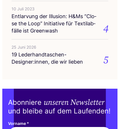
10 Juli 2023
Ent­lar­vung der Illu­si­on: H
&
Ms
“
Clo­
se the Loop” Initia­ti­ve für Tex­til­ab­
4
fäl­le ist Greenwash
25 Juni 2026
19
Lederhandtaschen-
5
Designer:innen, die wir lieben
unseren Newsletter
Abonniere
und bleibe auf dem Laufenden!
Vorname
*