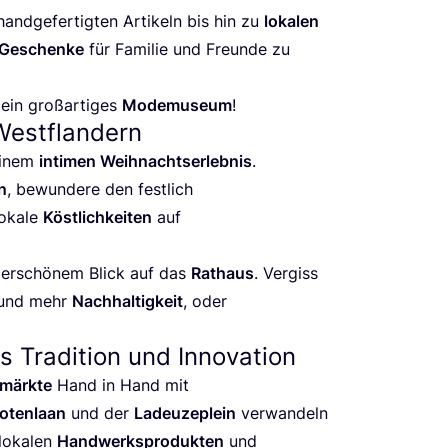
nd­ge­fer­tig­ten Arti­keln bis hin zu
loka­len
Geschen­ke
für Fami­lie und Freun­de zu
in groß­ar­ti­ges
Mode­mu­se­um
!
 Westflandern
 einem
inti­men Weih­nachts­er­leb­nis
.
n
, bewun­de­re den fest­lich
oka­le
Köst­lich­kei­ten
auf
er­schö­nem Blick auf das
Rat­haus
. Ver­giss
und mehr
Nach­hal­tig­keit
, oder
 Tradition und Innovation
märk­te
Hand in Hand mit
­ten­la­an
und der
Ladeu­ze­p­lein
ver­wan­deln
 loka­len
Hand­werks­pro­duk­ten
und