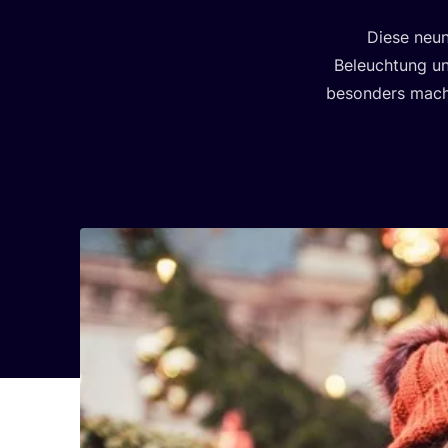
Die­se neun
Beleuch­tung und 
beson­ders macht,