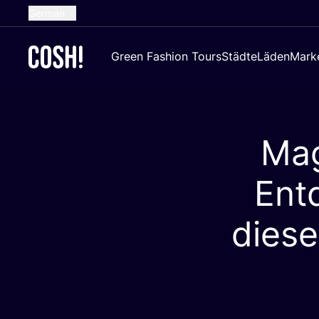
German
English
Green Fashion Tours
Städte
Läden
Mark
Dutch
French
Spanish
Mag
Croatian
Ent
dies