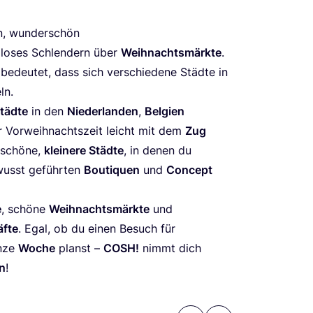
en, wun­der­schön
lo­ses Schlen­dern über
Weih­nachts­märk­te
.
 bedeu­tet, dass sich ver­schie­de­ne Städ­te in
ln.
täd­te
in den
Nie­der­lan­den
,
Bel­gi­en
r Vor­weih­nachts­zeit leicht mit dem
Zug
 schö­ne,
klei­ne­re Städ­te
, in denen du
wusst geführ­ten
Bou­ti­quen
und
Con­cept
e
, schö­ne
Weih­nachts­märk­te
und
f­te
. Egal, ob du einen Besuch für
n­ze
Woche
planst –
COSH
!
nimmt dich
en
!