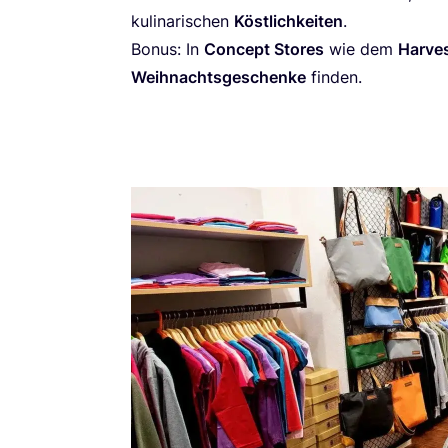
kuli­na­ri­schen
Köst­lich­kei­ten
.
Bonus: In
Con­cept Stores
wie dem
Har­ve­
Weih­nachts­ge­schen­ke
finden.