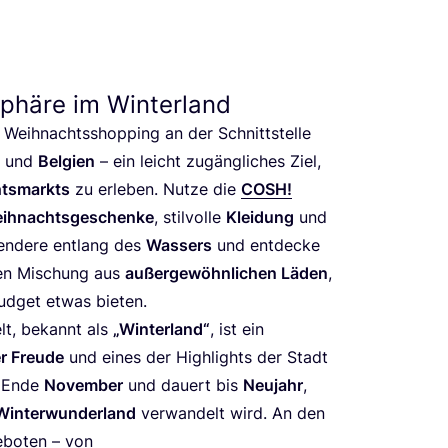
phäre im Winterland
r Weih­nachts­shop­ping an der Schnitt­stel­le
und
Bel­gi­en
– ein leicht zugäng­li­ches Ziel,
ts­markts
zu erle­ben. Nut­ze die
COSH
!
ih­nachts­ge­schen­ke
, stil­vol­le
Klei­dung
und
en­de­re ent­lang des
Was­sers
und ent­de­cke
den Mischung aus
außer­ge­wöhn­li­chen Läden
,
ud­get etwas bieten.
lt, bekannt als
„
Win­ter­land“
, ist ein
er Freu­de
und eines der High­lights der Stadt
el Ende
Novem­ber
und dau­ert bis
Neu­jahr
,
Win­ter­wun­der­land
ver­wan­delt wird. An den
­bo­ten – von