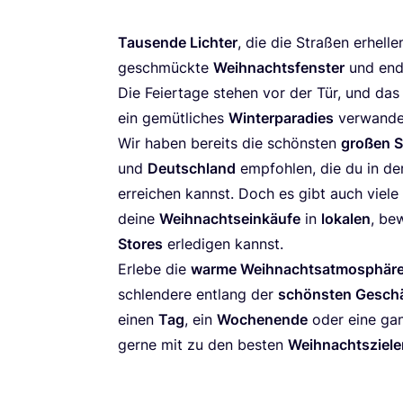
Tau­sen­de Lich­ter
, die die Stra­ßen erhel­l
geschmück­te
Weih­nachts­fens­ter
und end­
Die Fei­er­ta­ge ste­hen vor der Tür, und das
ein gemüt­li­ches
Win­ter­pa­ra­dies
verwande
Wir haben bereits die schöns­ten
gro­ßen S
und
Deutsch­land
emp­foh­len, die du in de
errei­chen kannst. Doch es gibt auch vie­le
dei­ne
Weih­nachts­ein­käu­fe
in
loka­len
, be
Stores
erle­di­gen kannst.
Erle­be die
war­me Weih­nachts­at­mo­sphä­r
schlen­de­re ent­lang der
schöns­ten Geschä
einen
Tag
, ein
Wochen­en­de
oder eine ga
ger­ne mit zu den bes­ten
Weih­nachts­zie­l