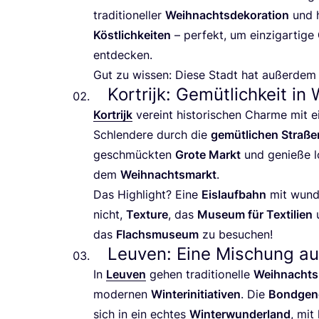
tra­di­tio­nel­ler
Weih­nachts­de­ko­ra­ti­on
und ha
Köst­lich­kei­ten
– per­fekt, um ein­zig­ar­ti­ge
entdecken.
Gut zu wis­sen: Die­se Stadt hat außer­dem e
Kortrijk: Gemütlichkeit in
Kor­tri­jk
ver­eint his­to­ri­schen Charme mit
Schlen­de­re durch die
gemüt­li­chen Stra­ße
geschmück­ten
Gro­te Markt
und genie­ße l
dem
Weih­nachts­markt
.
Das High­light? Eine
Eis­lauf­bahn
mit wun­d
nicht,
Tex­tu­re
, das
Muse­um für Tex­ti­li­en
das
Flachs­mu­se­um
zu besuchen!
Leuven: Eine Mischung aus
In
Leu­ven
gehen tra­di­tio­nel­le
Weih­nachts­
moder­nen
Win­ter­initia­ti­ven
. Die
Bond­ge­no
sich in ein ech­tes
Win­ter­wun­der­land
, mit