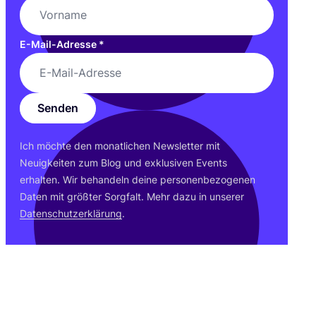
E-Mail-Adresse
*
Senden
Ich möch­te den monat­li­chen News­let­ter mit
Neu­ig­kei­ten zum Blog und exklu­si­ven Events
erhal­ten. Wir behan­deln dei­ne per­so­nen­be­zo­ge­nen
Daten mit größ­ter Sorg­falt. Mehr dazu in unse­rer
Daten­schutz­er­klä­rung
.