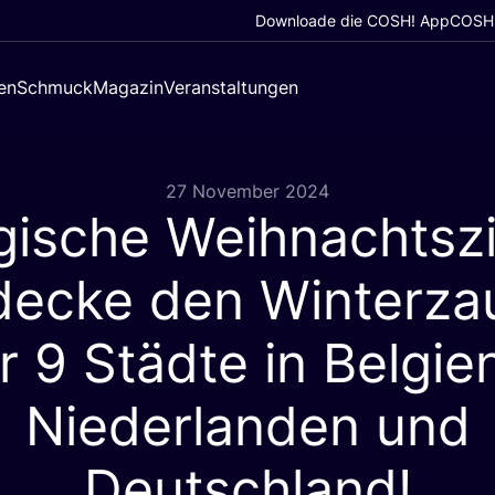
Downloade die COSH! App
COSH!
en
Schmuck
Magazin
Veranstaltungen
27 November 2024
ische Weihnachtszi
decke den Winterza
er
9
Städte in Belgie
Niederlanden und
Deutschland!