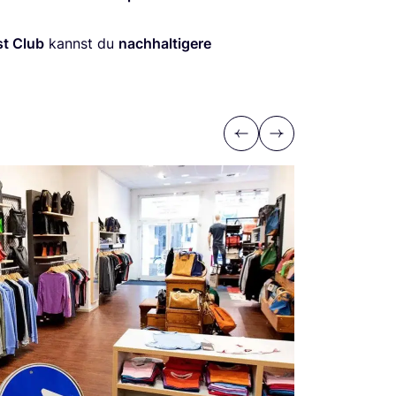
st Club
kannst du
nach­hal­ti­ge­re
Previous
Next