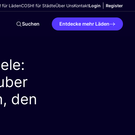
 für Läden
COSH! für Städte
Über Uns
Kontakt
Login
Register
Suchen
Entdecke mehr Läden
ele:
uber
n, den