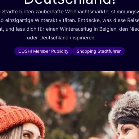
 Städ­te bie­ten zau­ber­haf­te Weih­nachts­märk­te, stim­mungs­vo
ein­zig­ar­ti­ge Win­ter­ak­ti­vi­tä­ten. Ent­de­cke, was die­se Rei­se
 und lass dich für einen Win­ter­aus­flug in Bel­gi­en, den Nie­d
oder Deutsch­land inspirieren.
COSH! Member Publicity
Shopping Stadtführer