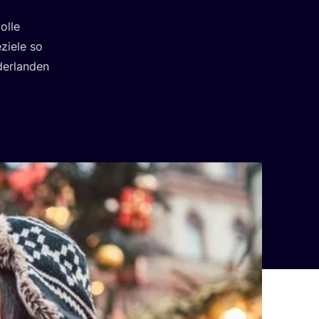
l­le
­zie­le so
er­lan­den