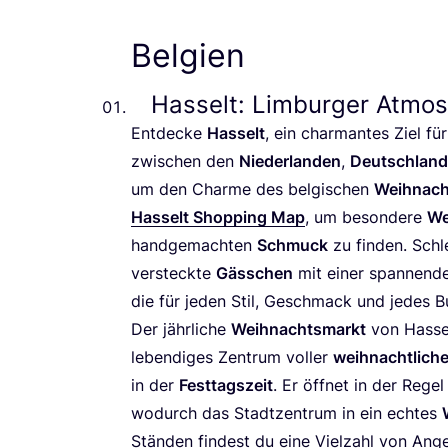
Belgien
Hasselt: Limburger Atmos
Ent­de­cke
Has­selt
, ein char­man­tes Ziel fü
zwi­schen den
Nie­der­lan­den
,
Deutsch­land
um den Charme des bel­gi­schen
Weih­nach
Has­selt Shop­ping Map
, um beson­de­re
We
hand­ge­mach­ten
Schmuck
zu fin­den. Schl
ver­steck­te
Gäss­chen
mit einer span­nen­
die für jeden Stil, Geschmack und jedes B
Der jähr­li­che
Weih­nachts­markt
von Has­se
leben­di­ges Zen­trum vol­ler
weih­nacht­li­ch
in der
Fest­tags­zeit
. Er öff­net in der Reg
wodurch das Stadt­zen­trum in ein ech­tes
Stän­den fin­dest du eine Viel­zahl von Ange