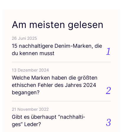
Am meisten gelesen
26 Juni 2025
15
nach­hal­ti­ge­re Den­im-Mar­ken, die
1
du ken­nen musst
13 Dezember 2024
Wel­che Mar­ken haben die größ­ten
ethi­schen Feh­ler des Jah­res
2024
2
begangen?
21 November 2022
Gibt es über­haupt
“
nach­hal­ti­
3
ges” Leder?