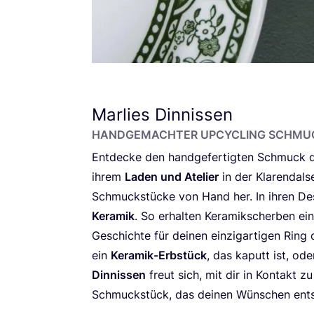
Marlies Dinnissen
HAND­GE­MACH­TER UPCY­CLING SCHM
Ent­de­cke den hand­ge­fer­tig­ten Schmuck d
ihrem
Laden und Ate­lier
in der Kla­rend­al­s
Schmuck­stü­cke von Hand her. In ihren Des
Kera­mik
. So erhal­ten Kera­mik­scher­ben ei
Geschich­te für dei­nen ein­zig­ar­ti­gen Ring
ein
Kera­mik-Erb­stück
, das kaputt ist, ode
Din­nis­sen
freut sich, mit dir in Kon­takt zu
Schmuck­stück, das dei­nen Wün­schen ents