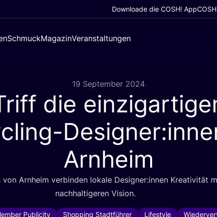
Downloade die COSH! App
COSH!
en
Schmuck
Magazin
Veranstaltungen
19 September 2024
Triff die einzigartige
cling-Designer:inne
Arnheim
s von Arn­heim ver­bin­den loka­le Designer:innen Krea­ti­vi­tät m
nach­hal­ti­ge­ren Vision.
ember Publicity
Shopping Stadtführer
Lifestyle
Wiederve