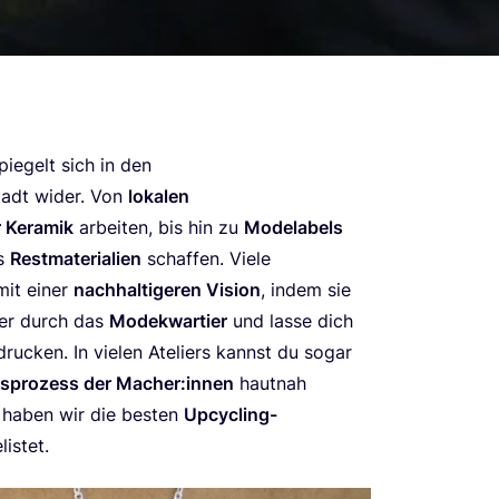
spie­gelt sich in den
adt wider. Von
loka­len
r Kera­mik
arbei­ten, bis hin zu
Mode­la­bels
us
Rest­ma­te­ria­li­en
schaf­fen. Vie­le
 mit einer
nach­hal­ti­ge­ren Visi­on
, indem sie
n­der durch das
Mode­kwar­tier
und las­se dich
ru­cken. In vie­len Ate­liers kannst du sogar
ns­pro­zess der Macher:innen
haut­nah
, haben wir die bes­ten
Upcycling-
listet.