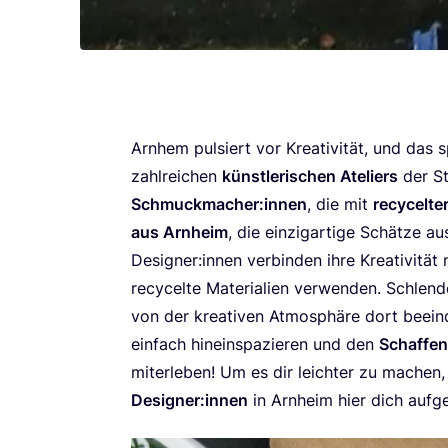
Arn­hem pul­siert vor Krea­ti­vi­tät, und das 
zahl­rei­chen
künst­le­ri­schen Ate­liers
der St
Schmuckmacher:innen
, die mit
recy­cel­te
aus Arn­heim
, die ein­zig­ar­ti­ge Schät­ze a
Designer:innen ver­bin­den ihre Krea­ti­vi­tät
recy­cel­te Mate­ria­li­en ver­wen­den. Schle
von der krea­ti­ven Atmo­sphä­re dort beein­d
ein­fach hin­ein­spa­zie­ren und den
Schaf­fe
mit­er­le­ben! Um es dir leich­ter zu machen
Designer:innen
in Arn­heim hier dich aufge