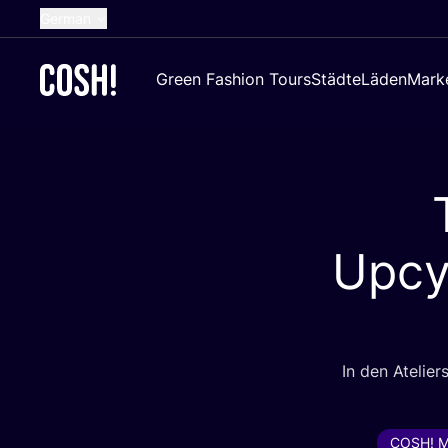
German
English
Green Fashion Tours
Städte
Läden
Mark
Dutch
French
Spanish
Croatian
Upcy
In den Ate­lier
COSH! M