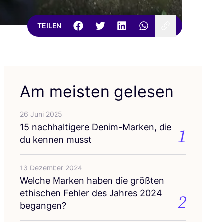
TEILEN
Am meisten gelesen
26 Juni 2025
15
nach­hal­ti­ge­re Den­im-Mar­ken, die
1
du ken­nen musst
13 Dezember 2024
Wel­che Mar­ken haben die größ­ten
ethi­schen Feh­ler des Jah­res
2024
2
begangen?