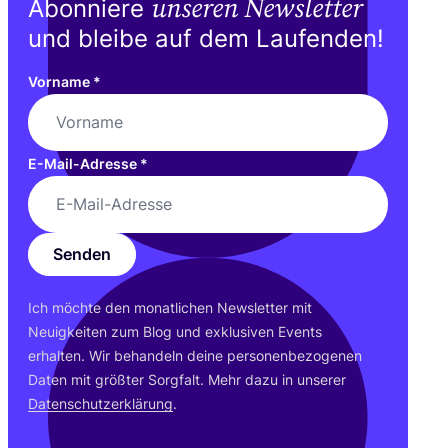
unseren Newsletter
Abonniere
und bleibe auf dem Laufenden!
Vorname
*
E-Mail-Adresse
*
Senden
Ich möch­te den monat­li­chen News­let­ter mit
Neu­ig­kei­ten zum Blog und exklu­si­ven Events
erhal­ten. Wir behan­deln dei­ne per­so­nen­be­zo­ge­nen
Daten mit größ­ter Sorg­falt. Mehr dazu in unse­rer
Daten­schutz­er­klä­rung
.