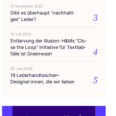
21 November 2022
Gibt es über­haupt
“
nach­hal­ti­
3
ges” Leder?
10 Juli 2023
Ent­lar­vung der Illu­si­on: H
&
Ms
“
Clo­
se the Loop” Initia­ti­ve für Tex­til­ab­
4
fäl­le ist Greenwash
25 Juni 2026
19
Lederhandtaschen-
5
Designer:innen, die wir lieben