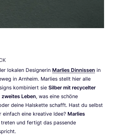
UCK
er loka­len Desi­gne­rin
Mar­lies Din­nis­sen
in
e­weg in Arn­heim. Mar­lies stellt hier alle
igns kom­bi­niert sie
Sil­ber mit recy­cel­ter
n
zwei­tes Leben
, was eine schö­ne
 oder dei­ne Hals­ket­te schafft. Hast du selbst
r ein­fach eine krea­ti­ve Idee?
Mar­lies
 tre­ten und fer­tigt das pas­sen­de
pricht.