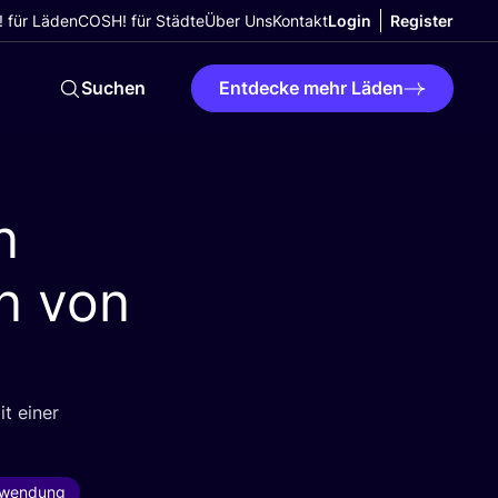
 für Läden
COSH! für Städte
Über Uns
Kontakt
Login
Register
Suchen
Entdecke mehr Läden
n
n von
it einer
rwendung