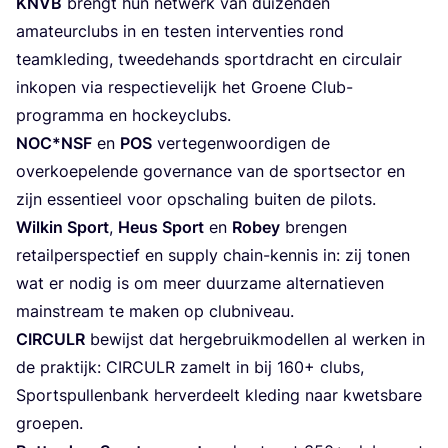
KNVB
brengt hun net­werk van dui­zen­den
ama­teur­clubs in en tes­ten inter­ven­ties rond
team­kle­ding, twee­de­hands sport­dracht en cir­cu­lair
inko­pen via res­pec­tie­ve­lijk het Groe­ne Club-
pro­gram­ma en hockeyclubs.
NOC
*
NSF
en
POS
ver­te­gen­woor­di­gen de
over­koe­pe­len­de gover­nan­ce van de sport­sec­tor en
zijn essen­ti­eel voor opscha­ling bui­ten de pilots.
Wil­kin Sport
,
Heus Sport
en
Robey
bren­gen
retail­per­spec­tief en sup­ply chain-ken­nis in: zij tonen
wat er nodig is om meer duur­za­me alter­na­tie­ven
main­stream te maken op clubniveau.
CIR­CULR
bewijst dat her­ge­bruik­mo­del­len al wer­ken in
de prak­tijk:
CIR­CULR
zamelt in bij
160
+ clubs,
Sport­spul­len­bank her­ver­deelt kle­ding naar kwets­ba­re
groepen.