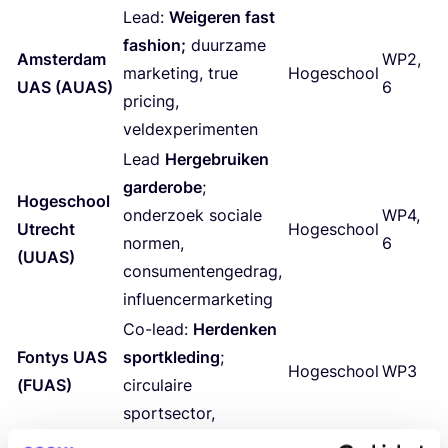
Lead:
Wei­ge­ren fast
fas­hi­on;
duur­za­me
Amster­dam
WP
2
,
mar­ke­ting, true
Hoge­school
UAS
(
AUAS
)
6
pri­cing,
veldexperimenten
Lead
Her­ge­brui­ken
gar­de­ro­be
;
Hoge­school
onder­zoek soci­a­le
WP
4
,
Utrecht
Hoge­school
nor­men,
6
(
UUAS
)
con­su­men­ten­ge­drag,
influencermarketing
Co-lead:
Her­den­ken
Fon­tys
UAS
sport­kle­ding
;
Hoge­school
WP
3
(
FUAS
)
cir­cu­lai­re
sportsector,
Co-lead;