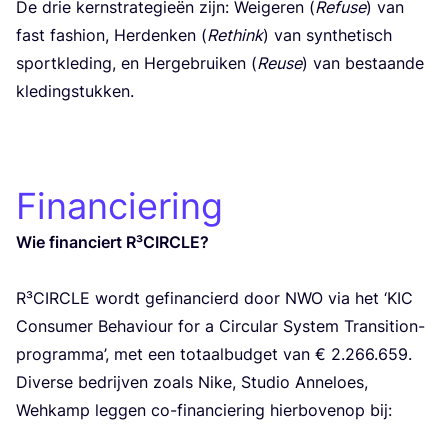
De drie kern­stra­te­gie­ën zijn: Wei­ge­ren (
Refu­se
) van
fast fas­hi­on, Her­den­ken (
Rethink
) van syn­the­tisch
sport­kle­ding, en Her­ge­brui­ken (
Reu­se
) van bestaan­de
kledingstukken.
Financiering
Wie finan­ciert R³CIRCLE?
R³CIR­CLE wordt gefi­nan­cierd door
NWO
via het
‘
KIC
Con­su­mer Beha­vi­our for a Cir­cu­lar Sys­tem Tran­si­ti­on-
pro­gram­ma’, met een totaal­bud­get van €
2
.
266
.
659
.
Diver­se bedrij­ven zoals Nike, Stu­dio Anneloes,
Wehkamp leg­gen co-finan­cie­ring hier­bo­ven­op bij: