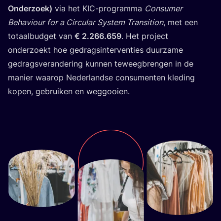
Onder­zoek)
via het KIC-pro­gram­ma
Con­su­mer
Beha­vi­our for a Cir­cu­lar Sys­tem Tran­si­ti­on
, met een
totaal­bud­get van
€
2
.
266
.
659
. Het pro­ject
onder­zoekt hoe gedrags­in­ter­ven­ties duur­za­me
gedrags­ver­an­de­ring kun­nen teweeg­bren­gen in de
manier waar­op Neder­land­se con­su­men­ten kle­ding
kopen, gebrui­ken en weggooien.