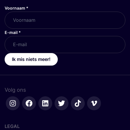
Voornaam
*
E-mail
*
Ik mis niets meer!
Volg ons
LEGAL