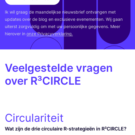
Ik wil graag de maan­de­lijk­se nieuws­brief ont­van­gen met
upda­tes over de blog en exclu­sie­ve eve­ne­men­ten. Wij gaan
uiterst zorg­vul­dig om met uw per­soon­lij­ke gege­vens. Meer
hier­over in
onze Pri­va­cy­ver­kla­ring.
Veelgestelde vragen
over R³CIRCLE
Circulariteit
Wat zijn de drie cir­cu­lai­re R‑strategieën in R³CIRCLE?