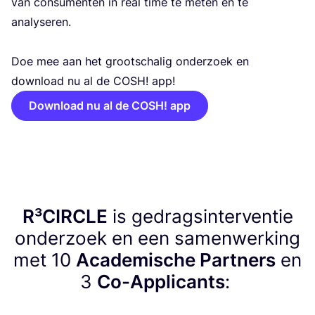
van con­su­men­ten in real time te meten en te
ana­ly­se­ren.
Doe mee aan het groot­scha­lig onder­zoek en
down­load nu al de
COSH
! app!
Download nu al de COSH! app
R³CIRCLE
is gedragsinterventie
onderzoek en een samenwerking
met
10
Academische Partners
en
3
Co-Applicants
: