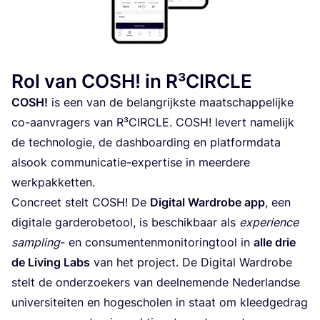
Rol van
COSH
! in R³CIRCLE
COSH
!
is een van de belang­rijk­ste maat­schap­pe­lij­ke
co-aan­vra­gers van R³CIR­CLE.
COSH
! levert name­lijk
de tech­no­lo­gie, de dash­boar­ding en plat­form­da­ta
als­ook com­mu­ni­ca­tie-exper­ti­se in meer­de­re
werkpakketten.
Con­creet stelt
COSH
!
De
Digi­tal Ward­ro­be app
, een
digi­ta­le gar­de­ro­be­tool, is beschik­baar als
expe­rien­ce
sam­pling
- en con­su­men­ten­mo­ni­to­ring­tool in
alle drie
de Living Labs
van het pro­ject.
De Digi­tal Ward­ro­be
stelt de onder­zoe­kers van deel­ne­men­de Neder­land­se
uni­ver­si­tei­ten en hoge­scho­len in staat om kleed­ge­drag