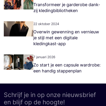
Trans­for­meer je gar­de­ro­be dank­
zij kledingbibliotheken
22 oktober 2024
Over­win gewen­ning en ver­nieuw
je stijl met een digi­ta­le
kledingkast-app
7 januari 2026
Zo start je een cap­su­le ward­ro­be:
een han­dig stappenplan
Schrijf je in op onze nieuwsbrief
en blijf op de hoogte!