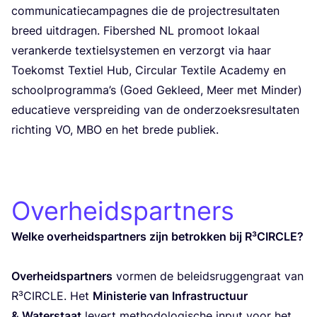
com­mu­ni­ca­tie­cam­pag­nes die de pro­ject­re­sul­ta­ten
breed uit­dra­gen. Fibers­hed
NL
pro­moot lokaal
ver­an­ker­de tex­tiel­sys­te­men en ver­zorgt via haar
Toe­komst Tex­tiel Hub, Cir­cu­lar Tex­ti­le Aca­de­my en
school­pro­gram­ma’s (Goed Gekleed, Meer met Min­der)
edu­ca­tie­ve ver­sprei­ding van de onder­zoeks­re­sul­ta­ten
rich­ting
VO
,
MBO
en het bre­de publiek.
Overheidspartners
Wel­ke over­heids­part­ners zijn betrok­ken bij R³CIRCLE?
Over­heids­part­ners
vor­men de beleids­rug­gen­graat van
R³CIR­CLE. Het
Minis­te­rie van Infra­struc­tuur
&
Water­staat
levert metho­do­lo­gi­sche input voor het