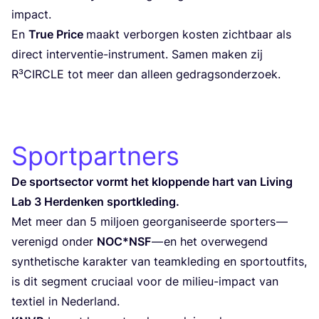
impact.
En
True Pri­ce
maakt ver­bor­gen kos­ten zicht­baar als
direct inter­ven­tie-instru­ment. Samen maken zij
R³CIR­CLE tot meer dan alleen gedragsonderzoek.
Sportpartners
De sport­sec­tor vormt het klop­pen­de hart van Living
Lab
3
Her­den­ken sportkleding.
Met meer dan
5
mil­joen geor­ga­ni­seer­de spor­ters —
ver­e­nigd onder
NOC
*
NSF
— en het over­we­gend
syn­the­ti­sche karak­ter van team­kle­ding en sportout­fits,
is dit seg­ment cru­ci­aal voor de mili­eu-impact van
tex­tiel in Nederland.