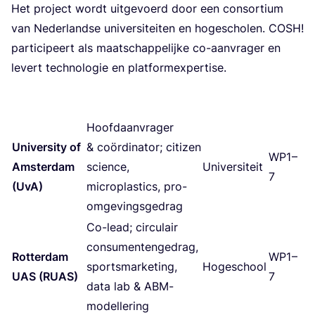
Het pro­ject wordt uit­ge­voerd door een con­sor­ti­um
van Neder­land­se uni­ver­si­tei­ten en hoge­scho­len.
COSH
!
par­ti­ci­peert als maat­schap­pe­lij­ke co-aan­vra­ger en
levert tech­no­lo­gie en plat­form­ex­per­ti­se.
Hoofd­aan­vra­ger
Uni­ver­si­ty of
&
coör­di­na­tor; citi­zen
WP
1
–
Amster­dam
sci­en­ce,
Uni­ver­si­teit
7
(UvA)
micro­plas­tics, pro-
omgevingsgedrag
Co-lead; cir­cu­lair
con­su­men­ten­ge­drag,
Rot­ter­dam
WP
1
–
sports­mar­ke­ting,
Hoge­school
UAS
(
RUAS
)
7
data lab
&
ABM-
modellering