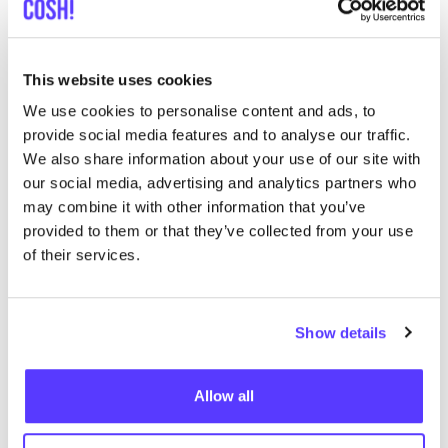
Wage­nin­gen
tran­si­tie­den­ken,
Uni­ver­si­ty
cir­cu­la­ri­teit,
Uni­ver­si­teit
WP
5
&
Research
sys­te­mi­sche
This website uses cookies
(
WUR
)
verandering
We use cookies to personalise content and ads, to
provide social media features and to analyse our traffic.
Co-lead; duur­za­me
De Haag­se
We also share information about your use of our site with
busi­ness­mo­del­len,
Hoge­school
Hoge­school
WP
5
our social media, advertising and analytics partners who
mul­ti-sta­ke­hol­der
(
THU­AS
)
may combine it with other information that you’ve
samenwerking
provided to them or that they’ve collected from your use
PhD co-super­vi­sie;
of their services.
gedrags­ver­an­de­ring
Uni­ver­si­teit
WP
2
–
via tech­no­lo­gie, co-
Uni­ver­si­teit
Twen­te (
UT
)
4
Show details
design, groot­scha­li­ge
experimenten
Fas­hi­on retail
Allow all
Avans
UAS
exper­ti­se;
WP
5
,
Hoge­school