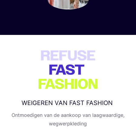
USP block
WEIGEREN
VAN
FAST
FASHION
Ont­moe­di­gen van de aan­koop van laag­waar­di­ge,
wegwerpkleding