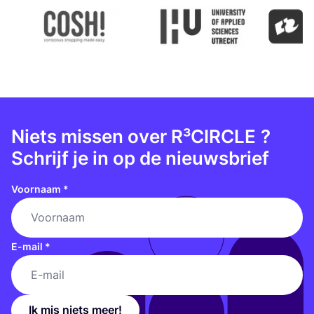
Niets missen over R³CIRCLE
?
Schrijf je in op de nieuwsbrief
Voornaam
*
E-mail
*
Ik mis niets meer!