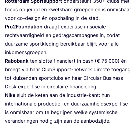
Rot­ter­dam Sport­sup­port
onder­steunt
350
+ clubs met
focus op jeugd en kwets­ba­re groe­pen en is onmis­baar
voor co-design én opscha­ling in de stad.
Pro
2
Foundation
draagt exper­ti­se in soci­a­le
recht­vaar­dig­heid en gedrags­cam­pag­nes in, zodat
duur­za­me sport­kle­ding bereik­baar blijft voor alle
inkomensgroepen.
Rabo­bank
ten slot­te finan­ciert in cash (€
75
.
000
) én
brengt via haar Club­Sup­port-net­werk direc­te toe­gang
tot dui­zen­den sport­clubs en haar Cir­cu­lar Busi­ness
Desk exper­ti­se in cir­cu­lai­re financiering.
Nike
sluit de keten aan de indu­strie-kant: hun
inter­na­ti­o­na­le pro­duc­tie- en duur­zaam­heids­ex­per­ti­se
is onmis­baar om te begrij­pen wel­ke sys­te­mi­sche
ver­an­de­rin­gen nodig zijn aan de aanbodzijde.