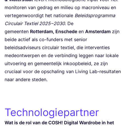
moni­to­ren van gedrag en mili­eu op macro­ni­veau en
ver­te­gen­woor­digt het nati­o­na­le
Beleids­pro­gram­ma
Cir­cu­lair Tex­tiel
2025
–
2030
. De
gemeen­ten
Rot­ter­dam, Ensche­de
en
Amster­dam
zijn
bei­de actief als co-fun­ders met seni­or
beleids­ad­vi­seurs cir­cu­lair tex­tiel, die inter­ven­ties
mede­ont­wer­pen en de ver­bin­ding leg­gen naar loka­le
uit­voe­ring en gemeen­te­lijk inkoop­be­leid, ze zijn
cru­ci­aal voor de opscha­ling van Living Lab-resul­ta­ten
naar ande­re steden.
Technologiepartner
Wat is de rol van de
COSH
! Digi­tal Ward­ro­be in het