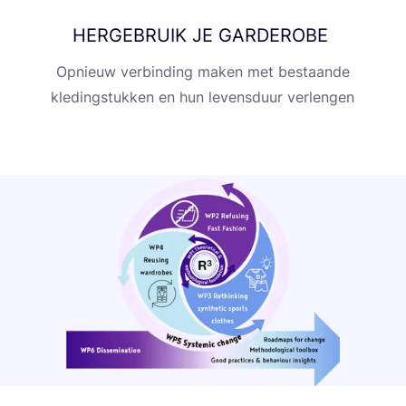
HERGEBRUIK
JE
GARDEROBE
Opnieuw ver­bin­ding maken met bestaan­de
kle­ding­stuk­ken en hun levens­duur verlengen