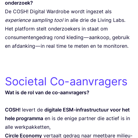
onderzoek?
De
COSH
! Digi­tal Ward­ro­be wordt inge­zet als
expe­rien­ce sam­pling tool
in alle drie de Living Labs.
Het plat­form stelt onder­zoe­kers in staat om
con­su­men­ten­ge­drag rond kle­ding — aan­koop, gebruik
en afdan­king — in real time te meten en te monitoren.
Societal Co-aanvragers
Wat is de rol van de co-aan­vra­gers?
COSH
!
levert de
digi­ta­le ESM-infra­struc­tuur voor het
hele pro­gram­ma
en is de eni­ge part­ner die actief is in
alle werkpakketten,
Cir­cle Eco­no­my
ver­taalt gedrag naar meet­ba­re milieu-