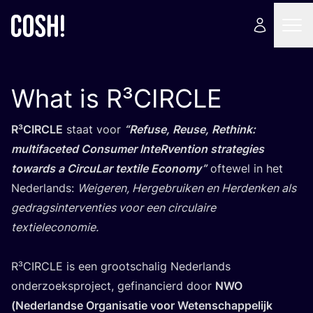
What is R³CIRCLE
R³CIR­CLE
staat voor
“
Refu­se, Reu­se, Rethink:
mul­ti­fa­ceted Con­su­mer InteR­ven­ti­on stra­te­gies
towards a Cir­cu­Lar tex­ti­le Eco­no­my”
ofte­wel in het
Neder­lands:
Wei­ge­ren, Her­ge­brui­ken en Her­den­ken als
gedrags­in­ter­ven­ties voor een cir­cu­lai­re
tex­tieleco­no­mie.
R³CIR­CLE is een groot­scha­lig Neder­lands
onder­zoeks­pro­ject, gefi­nan­cierd door
NWO
(Neder­land­se Orga­ni­sa­tie voor Weten­schap­pe­lijk