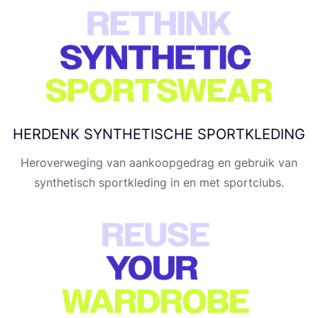
HERDENK
SYNTHETISCHE
SPORTKLEDING
Her­o­ver­we­ging van aan­koop­ge­drag en gebruik van
syn­the­tisch sport­kle­ding in en met sportclubs.