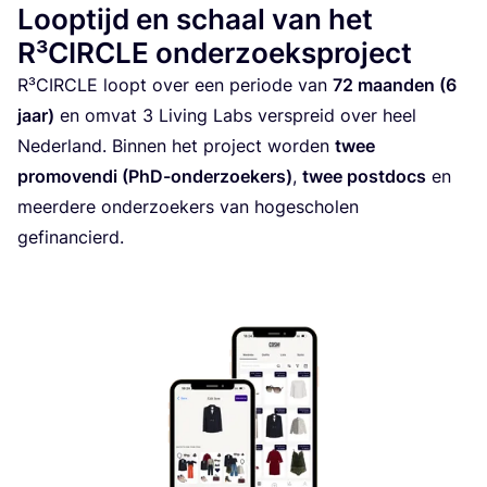
Looptijd en schaal van het
R³CIRCLE onderzoeksproject
R³CIR­CLE loopt over een peri­o­de van
72
maan­den (
6
jaar)
en omvat
3
Living Labs ver­spreid over heel
Neder­land. Bin­nen het pro­ject wor­den
twee
pro­mo­ven­di (PhD-onder­zoe­kers)
,
twee post­docs
en
meer­de­re onder­zoe­kers van hoge­scho­len
gefinancierd.