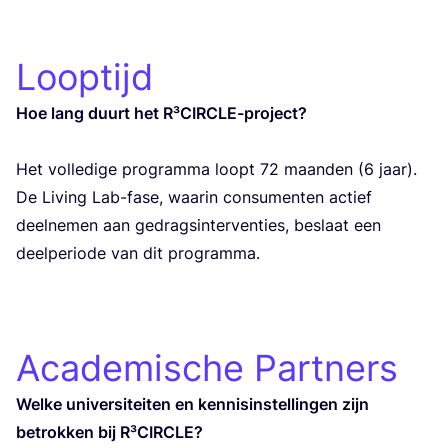
Looptijd
Hoe lang duurt het R³CIRCLE-project?
Het vol­le­di­ge pro­gram­ma loopt
72
maan­den (
6
jaar).
De Living Lab-fase, waar­in con­su­men­ten actief
deel­ne­men aan gedrags­in­ter­ven­ties, beslaat een
deel­pe­ri­o­de van dit programma.
Academische Partners
Wel­ke uni­ver­si­tei­ten en ken­nis­in­stel­lin­gen zijn
betrok­ken bij R³CIRCLE?