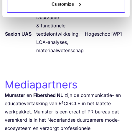
(
AVANS
)
inkoop­er­va­ring bij
2
–
4
Customize
gro­te retailketens
Duur­za­me
&
func­ti­o­ne­le
Saxi­on
UAS
tex­tiel­ont­wik­ke­ling,
Hoge­school
WP
1
LCA-ana­ly­ses,
materiaalwetenschap
Mediapartners
Mum­ster
en
Fibers­hed
NL
zijn de com­mu­ni­ca­tie- en
edu­ca­tie­ver­tak­king van R³CIR­CLE in het laat­ste
werk­pak­ket. Mum­ster is een cre­a­tief
PR
bureau dat
ver­an­kerd is in het Neder­land­se duur­za­me­re mode-
eco­sys­teem en ver­zorgt pro­fes­si­o­ne­le