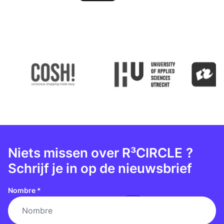
Niets missen over R³CIRCLE
?
Schrijf je in op de nieuwsbrief
Nombre
*