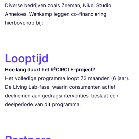
Diver­se bedrij­ven zoals Zee­man, Nike, Stu­dio
Anne­loes, Weh­kamp leg­gen co-finan­cie­ring
hier­bo­ve­nop bij:
Looptijd
Hoe lang duurt het R³CIR­CLE-pro­ject?
Het volle­di­ge pro­gram­ma loopt
72
maan­den (
6
jaar).
De Living Lab-fase, waa­rin con­su­men­ten actief
deel­ne­men aan gedrag­sin­ter­ven­ties, bes­laat een
deel­pe­rio­de van dit programma.