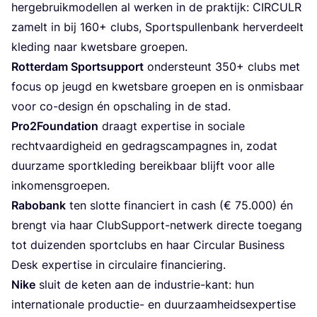
her­ge­bruik­mo­de­llen al wer­ken in de prak­tijk:
CIR­CULR
zamelt in bij
160
+ clubs, Spor­ts­pu­llen­bank her­ver­deelt
kle­ding naar kwets­ba­re groepen.
Rot­ter­dam Spor­tsup­port
onders­teunt
350
+ clubs met
focus op jeugd en kwets­ba­re groe­pen en is onmis­baar
voor co-design én ops­cha­ling in de stad.
Pro
2
Foundation
draagt exper­ti­se in socia­le
recht­vaar­digheid en gedrags­cam­pag­nes in, zodat
duur­za­me sport­kle­ding bereik­baar blijft voor alle
inkomensgroepen.
Rabo­bank
ten slot­te finan­ciert in cash (€
75
.
000
) én
brengt via haar Club­Sup­port-net­werk direc­te toe­gang
tot dui­zen­den sport­clubs en haar Cir­cu­lar Busi­ness
Desk exper­ti­se in cir­cu­lai­re financiering.
Nike
sluit de keten aan de indus­trie-kant: hun
inter­na­tio­na­le pro­duc­tie- en duur­zaamheid­sex­per­ti­se