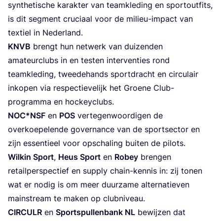
synthe­tis­che karak­ter van team­kle­ding en spor­to­ut­fits,
is dit seg­ment cru­ciaal voor de mili­eu-impact van
tex­tiel in Nederland.
KNVB
brengt hun net­werk van dui­zen­den
ama­teur­clubs in en tes­ten inter­ven­ties rond
team­kle­ding, twee­dehands sport­dracht en cir­cu­lair
inko­pen via res­pec­tie­ve­lijk het Groe­ne Club-
pro­gram­ma en hockeyclubs.
NOC
*
NSF
en
POS
ver­te­gen­woor­di­gen de
over­koe­pe­len­de gover­nan­ce van de spor­tsec­tor en
zijn essen­tieel voor ops­cha­ling bui­ten de pilots.
Wil­kin Sport
,
Heus Sport
en
Robey
bren­gen
retail­pers­pec­tief en supply chain-ken­nis in: zij tonen
wat er nodig is om meer duur­za­me alter­na­tie­ven
mains­tream te maken op clubniveau.
CIR­CULR
en
Spor­ts­pu­llen­bank
NL
bewij­zen dat