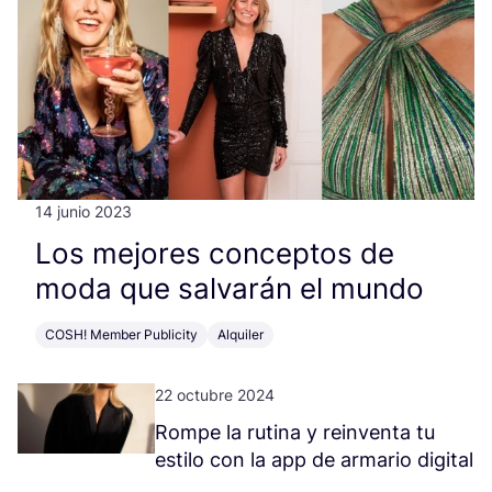
14 junio 2023
Los mejo­res con­cep­tos de
moda que sal­va­rán el mundo
COSH! Member Publicity
Alquiler
22 octubre 2024
Rom­pe la ruti­na y rein­ven­ta tu
esti­lo con la app de arma­rio digital