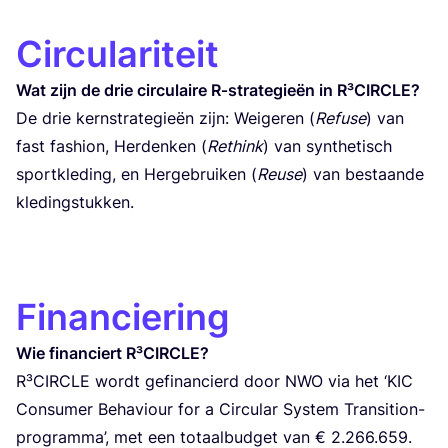
Circulariteit
Wat zijn de drie cir­cu­lai­re R‑strategieën in R³CIRCLE?
De drie kerns­tra­te­gieën zijn: Wei­ge­ren (
Refu­se
) van
fast fashion, Her­den­ken (
Rethink
) van synthe­tisch
sport­kle­ding, en Her­ge­brui­ken (
Reuse
) van bes­taan­de
kledingstukken.
Financiering
Wie finan­ciert R³CIR­CLE?
R³CIR­CLE wordt gefi­nan­cierd door
NWO
via het
‘
KIC
Con­su­mer Beha­viour for a Cir­cu­lar Sys­tem Transition-
pro­gram­ma’, met een totaal­bud­get van €
2
.
266
.
659
.