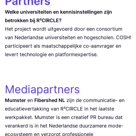
Partners
Wel­ke uni­ver­si­tei­ten en ken­ni­sins­te­llin­gen zijn
betrok­ken bij R³CIRCLE?
Het pro­ject wordt uit­ge­voerd door een con­sor­tium
van Neder­land­se uni­ver­si­tei­ten en hoges­cho­len.
COSH
!
par­ti­ci­peert als maats­chap­pe­lij­ke co-aan­vra­ger en
levert tech­no­lo­gie en platformexpertise.
Mediapartners
Mums­ter
en
Fibershed
NL
zijn de com­mu­ni­ca­tie- en
edu­ca­tie­ver­tak­king van R³CIR­CLE in het laats­te
werk­pak­ket. Mums­ter is een crea­tief
PR
bureau dat
veran­kerd is in het Neder­land­se duur­za­me­re mode-
ecosys­teem en ver­zorgt pro­fes­sio­ne­le