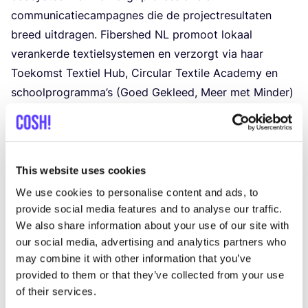
com­mu­ni­ca­tie­cam­pag­nes die de pro­jec­tre­sul­ta­ten
breed uit­dra­gen. Fibershed
NL
pro­mo­ot lokaal
veran­ker­de tex­tielsys­te­men en ver­zorgt via haar
Toe­komst Tex­tiel Hub, Cir­cu­lar Tex­ti­le Aca­demy en
school­pro­gram­ma’s (Goed Gekleed, Meer met Min­der)
edu­ca­tie­ve vers­prei­ding van de onder­zoeks­re­sul­ta­ten
rich­ting
VO
,
MBO
en het bre­de publiek.
This website uses cookies
We use cookies to personalise content and ads, to
Overheidspartners
provide social media features and to analyse our traffic.
We also share information about your use of our site with
Wel­ke overheids­part­ners zijn betrok­ken bij R³CIRCLE?
our social media, advertising and analytics partners who
may combine it with other information that you’ve
Overheids­part­ners
vor­men de beleids­rug­gen­graat van
provided to them or that they’ve collected from your use
of their services.
R³CIR­CLE. Het
Minis­te­rie van Infras­truc­tuur