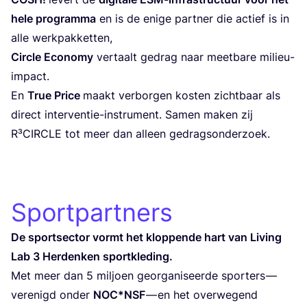
hele pro­gram­ma
en is de enige part­ner die actief is in
alle werkpakketten,
Cir­cle Eco­nomy
ver­taalt gedrag naar meet­ba­re milieu-
impact.
En
True Pri­ce
maakt ver­bor­gen kos­ten zicht­baar als
direct inter­ven­tie-ins­tru­ment. Samen maken zij
R³CIR­CLE tot meer dan alleen gedragsonderzoek.
Sportpartners
De spor­tsec­tor vormt het klop­pen­de hart van Living
Lab
3
Her­den­ken sportkleding.
Met meer dan
5
mil­joen geor­ga­ni­seer­de spor­ters —
vere­nigd onder
NOC
*
NSF
— en het over­we­gend