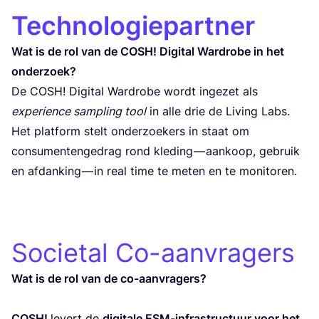
Technologiepartner
Wat is de rol van de
COSH
! Digi­tal War­dro­be in het
onderzoek?
De
COSH
! Digi­tal War­dro­be wordt inge­zet als
expe­rien­ce sam­pling tool
in alle drie de Living Labs.
Het plat­form stelt onder­zoe­kers in staat om
con­su­men­ten­ge­drag rond kle­ding — aan­koop, gebruik
en afdan­king — in real time te meten en te monitoren.
Societal Co-aanvragers
Wat is de rol van de co-aan­vra­gers?
COSH
!
levert de
digi­ta­le ESM-infras­truc­tuur voor het