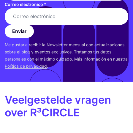
Correo electrónico
*
Enviar
Me gus­ta­ría reci­bir la News­let­ter men­sual con actua­li­za­cio­nes
sobre el blog y even­tos exclu­si­vos. Tra­ta­mos tus datos
per­so­na­les con el máxi­mo cui­da­do. Más infor­ma­ción en nues­tra
Polí­ti­ca de pri­va­ci­dad
.
Veelgestelde vragen
over R³CIRCLE