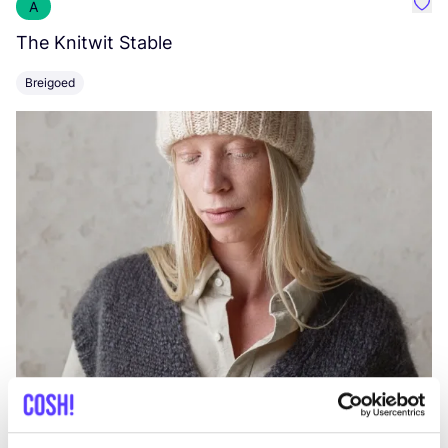
A
Favo
The Knitwit Stable
T
Breigoed