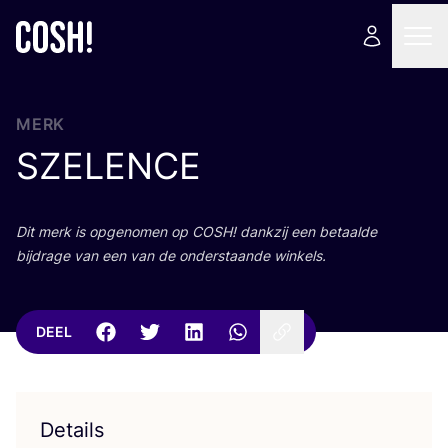
MERK
SZELENCE
Dit merk is opge­no­men op
COSH
! dank­zij een betaal­de
bij­dra­ge van een van de onder­staan­de winkels.
DEEL
Details