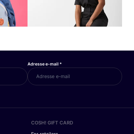
Adresse e-mail
*
COSH! GIFT CARD
For retailers