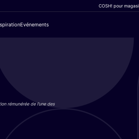
COSH! pour magasi
nspiration
Evénements
tion rému­né­rée de l’une des