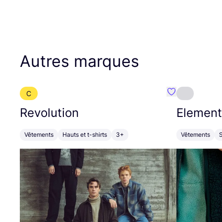
Autres marques
C
Préféré {nom}
Revolution
Element
Vêtements
Hauts et t-shirts
3+
Vêtements