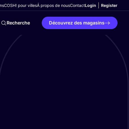
ns
COSH! pour villes
Á propos de nous
Contact
Login
Register
Recherche
Découvrez des magasins