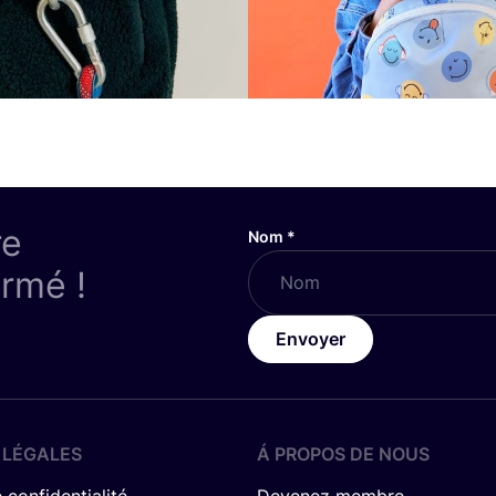
re
Nom
*
ormé !
Envoyer
 LÉGALES
Á PROPOS DE NOUS
 confidentialité
Devenez membre