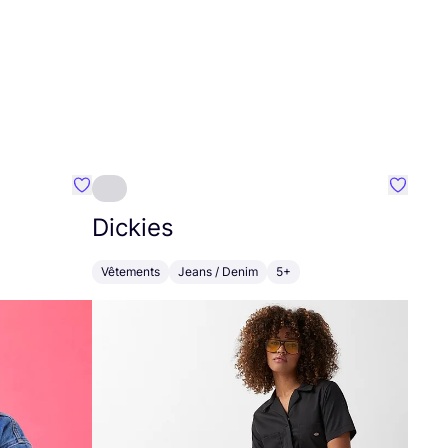
Préféré {nom}
Préféré
Dickies
Vêtements
Jeans / Denim
5+