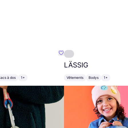
Préféré {nom}
LÄSSIG
Sacs à dos
1+
Vêtements
Bodys
1+