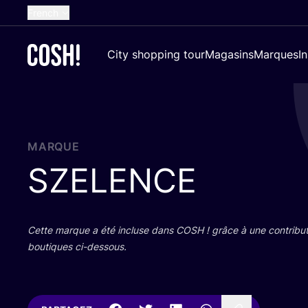
French
English
City shopping tour
Magasins
Marques
I
Dutch
Spanish
German
Croatian
MARQUE
SZELENCE
Cette marque a été incluse dans
COSH
! grâce à une contri­bu­
bou­tiques ci-dessous.