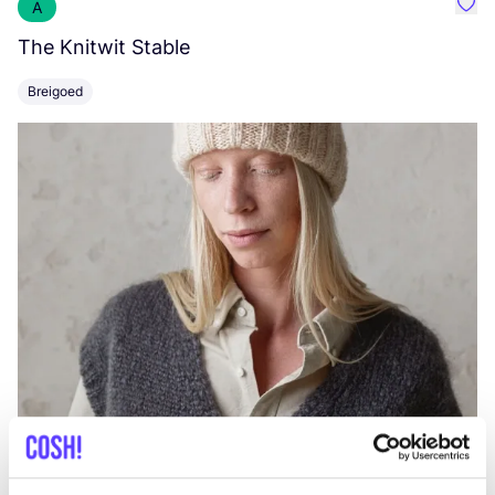
A
Favo
The Knitwit Stable
T
Breigoed