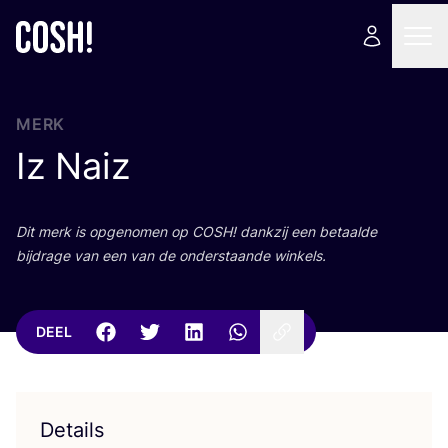
MERK
Iz Naiz
Dit merk is opge­no­men op
COSH
! dank­zij een betaal­de
bij­dra­ge van een van de onder­staan­de winkels.
DEEL
Details