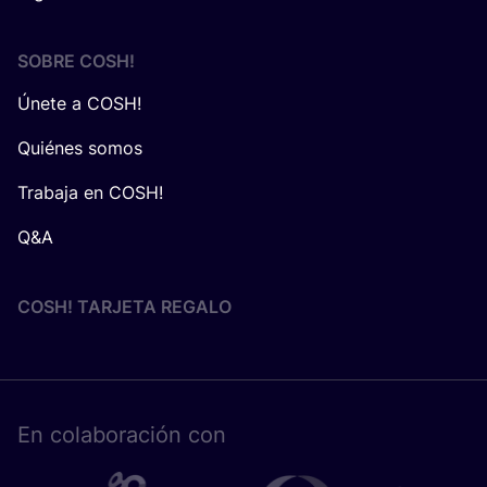
SOBRE
COSH
!
Únete a COSH!
Quiénes somos
Trabaja en COSH!
Q&A
COSH! TARJETA REGALO
En cola­bo­ra­ción con