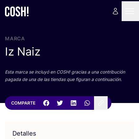
MARCA
Iz Naiz
Esta mar­ca se inclu­yó en
COSH
! gra­cias a una con­tri­bu­ción
paga­da de una de las tien­das que figu­ran a continuación.
COMPARTE
Detalles