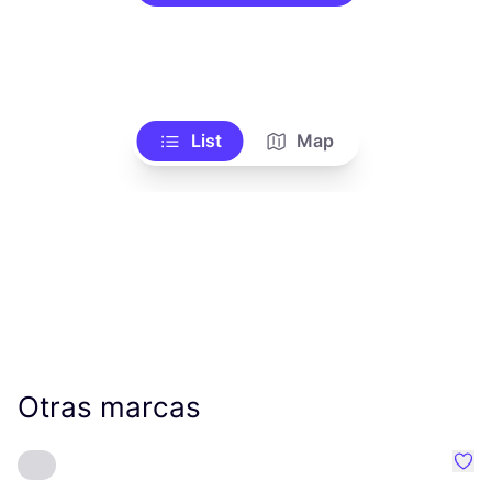
List
Map
Otras marcas
Favo