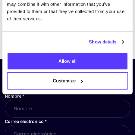
may combine it with other information that you’ve
provided to them or that they’ve collected from your use
of their services.
Previous
Next
Show details
Allow all
¡Suscríbete a nuestro boletín
y mantente informado!
Customize
Nombre
*
Correo electrónico
*