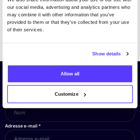
our social media, advertising and analytics partners who
may combine it with other information that you’ve
provided to them or that they’ve collected from your use
of their services.
Previous
Next
Show details
Allow all
Inscrivez-vous à notre lettre
d’information et restez informé !
Customize
Nom
*
Adresse e-mail
*