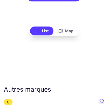
List
Map
Autres marques
C
Préf