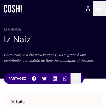
MARQUE
Iz Naiz
Cette marque a été incluse dans
COSH
! grâce à une
contri­bu­tion rému­né­rée de l’une des bou­tiques ci-dessous.
PARTAGEZ
Détails