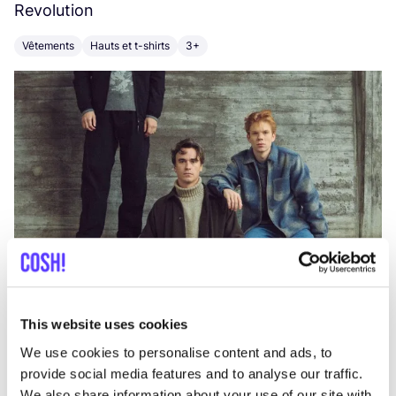
Revolution
E
Vêtements
Hauts et t-shirts
3+
V
This website uses cookies
We use cookies to personalise content and ads, to
provide social media features and to analyse our traffic.
We also share information about your use of our site with