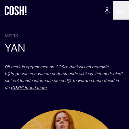
MERK
YAN
Dit merk is opge­no­men op
COSH
! dank­zij een betaal­de
bij­dra­ge van een van de onder­staan­de win­kels, het merk biedt
niet vol­doen­de infor­ma­tie om eer­lijk te wor­den beoor­deeld in
de
COSH
! Brand Index
.