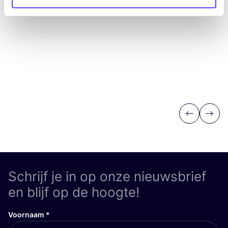
Be
Previous
Next
Schrijf je in op onze nieuwsbrief
en blijf op de hoogte!
Voornaam
*