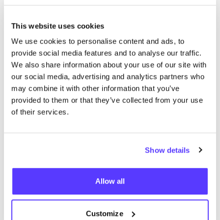
Meer merken
This website uses cookies
Favo
We use cookies to personalise content and ads, to
Makia
K
provide social media features and to analyse our traffic.
We also share information about your use of our site with
Kleren
Jeans / Denim
3+
K
our social media, advertising and analytics partners who
may combine it with other information that you’ve
provided to them or that they’ve collected from your use
of their services.
Show details
Allow all
Customize