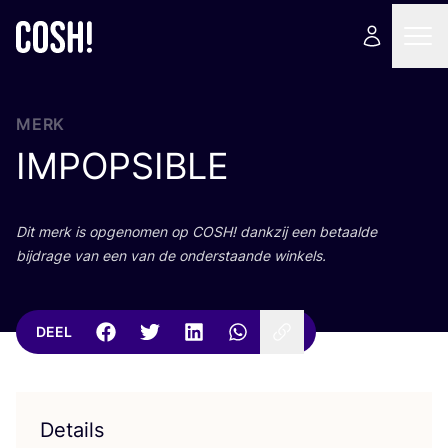
MERK
IMPOPSIBLE
Dit merk is opge­no­men op
COSH
! dank­zij een betaal­de
bij­dra­ge van een van de onder­staan­de winkels.
DEEL
Details