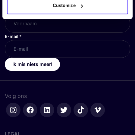
Customize
Voornaam
*
E-mail
*
Ik mis niets meer!
Volg ons
LEGAL