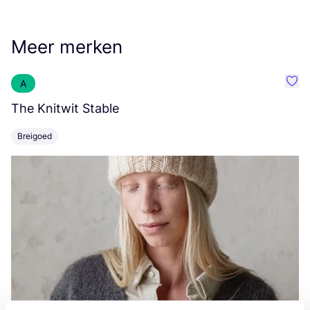
Meer merken
A
Favo
The Knitwit Stable
T
Breigoed