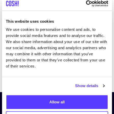
This website uses cookies
We use cookies to personalise content and ads, to
Bezoek website
provide social media features and to analyse our traffic.
We also share information about your use of our site with
our social media, advertising and analytics partners who
may combine it with other information that you’ve
provided to them or that they’ve collected from your use
of their services.
Previous
Next
Show details
Allow all
Schrijf je in op onze nieuwsbrief
en blijf op de hoogte!