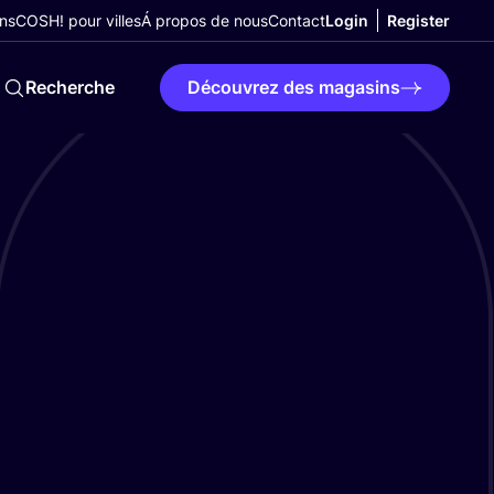
ns
COSH! pour villes
Á propos de nous
Contact
Login
Register
Recherche
Découvrez des magasins