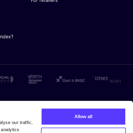
Index?
Allow all
yse our traffic.
 analytics