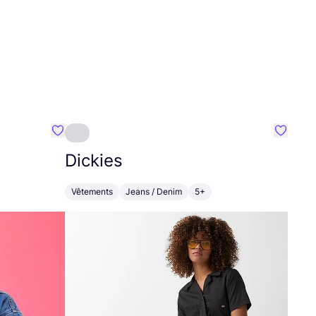
Préféré {nom}
Préféré
Dickies
Vêtements
Jeans / Denim
5+