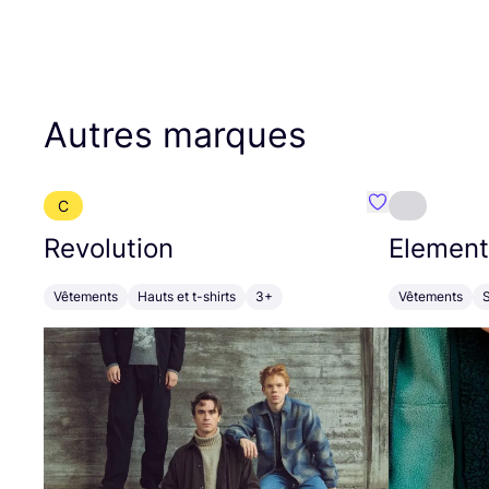
Autres marques
C
Préféré {nom}
Revolution
Element
Vêtements
Hauts et t-shirts
3+
Vêtements