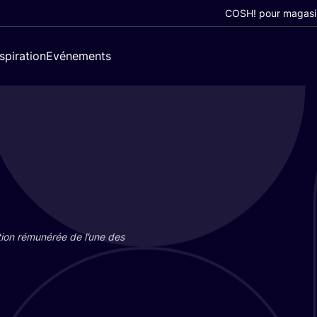
COSH! pour magasi
nspiration
Evénements
tion rému­né­rée de l’une des