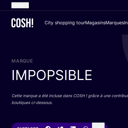
French
English
City shopping tour
Magasins
Marques
I
Dutch
Spanish
German
Croatian
MARQUE
IMPOPSIBLE
Cette marque a été incluse dans
COSH
! grâce à une contri­bu­
bou­tiques ci-dessous.