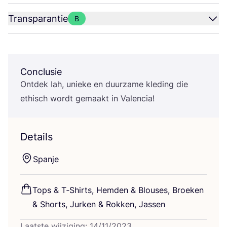
Transparantie
B
Conclusie
Ont­dek Iah, unie­ke en duur­za­me kle­ding die
ethisch wordt gemaakt in Valencia!
Details
Span­je
Tops
&
T‑Shirts, Hem­den
&
Blou­ses, Broe­ken
&
Shorts, Jur­ken
&
Rok­ken, Jassen
Laatste wijziging: 14/11/2023