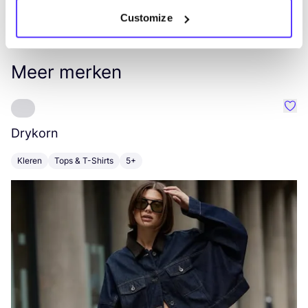
Customize
Meer merken
Favo
Drykorn
Y
Kleren
Tops & T-Shirts
5+
K