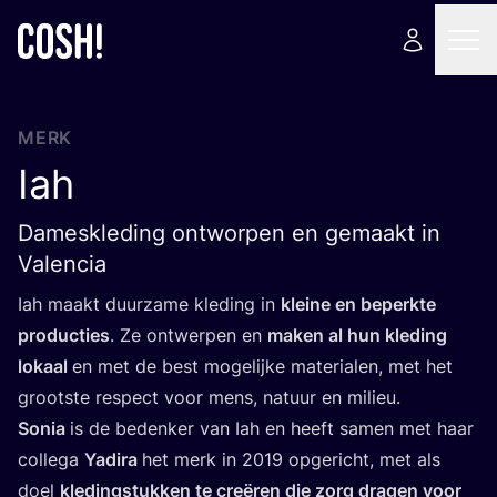
MERK
Iah
Dameskleding ontworpen en gemaakt in
Valencia
Iah maakt duur­za­me kle­ding in
klei­ne en beperk­te
pro­duc­ties
. Ze ont­wer­pen en
maken al hun kle­ding
lokaal
en met de best moge­lij­ke mate­ri­a­len, met het
groot­ste res­pect voor mens, natuur en milieu.
Sonia
is de beden­ker van Iah en heeft samen met haar
col­le­ga
Yadi­ra
het merk in
2019
opge­richt, met als
doel
kle­ding­stuk­ken te cre­ë­ren die zorg dra­gen voor