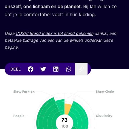
ons­zelf, ons lichaam en de pla­neet
. Bij Iah wil­len ze
dat je je com­for­ta­bel voelt in hun kleding.
Deze
COSH
! Brand Index is tot stand geko­men
dank­zij een
betaal­de bij­dra­ge van een van de win­kels onder­aan deze
pagina.
DEEL