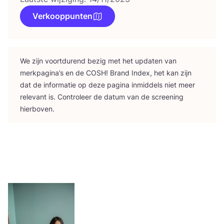
Verkooppunten
We zijn voort­du­rend bezig met het upda­ten van
merk­pa­gi­na’s en de
COSH
! Brand Index, het kan zijn
dat de infor­ma­tie op deze pagi­na inmid­dels niet meer
rele­vant is. Con­tro­leer de datum van de scree­ning
hierboven.