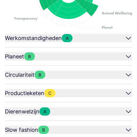
Werkomstandigheden
A
Planeet
B
Circulariteit
B
Productieketen
C
Dierenwelzijn
A
Slow fashion
B