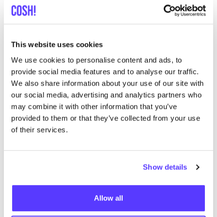
We hebben geen resultaten gevonden voor uw
This website uses cookies
zoekcriteria.
We use cookies to personalise content and ads, to
provide social media features and to analyse our traffic.
Toon alle winkels
We also share information about your use of our site with
our social media, advertising and analytics partners who
may combine it with other information that you’ve
provided to them or that they’ve collected from your use
of their services.
List
Map
Show details
Allow all